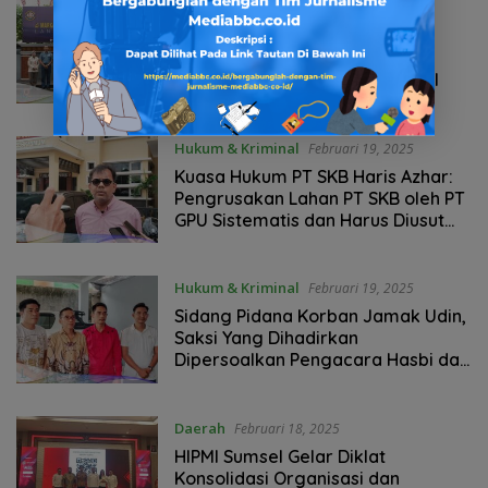
Daerah
,
TNI & Polri
Februari 19, 2025
Antisipasi Karhutla di Sumsel,
Danlanal Palembang Sambut
Audiensi Staff Ahli Panglima TNI
Hukum & Kriminal
Februari 19, 2025
Kuasa Hukum PT SKB Haris Azhar:
Pengrusakan Lahan PT SKB oleh PT
GPU Sistematis dan Harus Diusut
Tuntas
Hukum & Kriminal
Februari 19, 2025
Sidang Pidana Korban Jamak Udin,
Saksi Yang Dihadirkan
Dipersoalkan Pengacara Hasbi dan
Soeheindra
Daerah
Februari 18, 2025
HIPMI Sumsel Gelar Diklat
Konsolidasi Organisasi dan