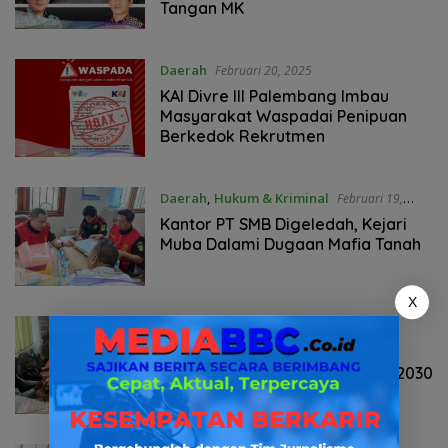
Tangan MK
Daerah
Februari 20, 2025
KAI Divre III Palembang Imbau
Masyarakat Waspadai Penipuan
Berkedok Rekrutmen
Daerah
,
Hukum & Kriminal
Februari 19,
2025
Kantor PT SMB Digeledah, Kejari
Muba Dalami Dugaan Mafia Tanah
X
Daerah
Februari 19, 2025
Karang Taruna Sumsel Gelar
Pemilihan Ketua Periode 2025-2030