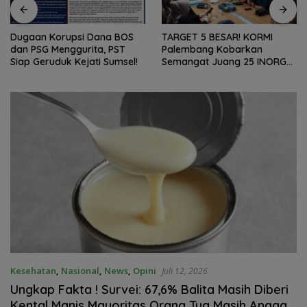
Dugaan Korupsi Dana BOS
TARGET 5 BESAR! KORMI
dan PSG Menggurita, PST
Palembang Kobarkan
Siap Geruduk Kejati Sumsel!
Semangat Juang 25 INORGA
Menuju FORPROV II Sumsel
2026!
Kesehatan
,
Nasional
,
News
,
Opini
Juli 12, 2026
Ungkap Fakta ! Survei: 67,6% Balita Masih Diberi
Kental Manis Mayoritas Orang Tua Masih Anggap