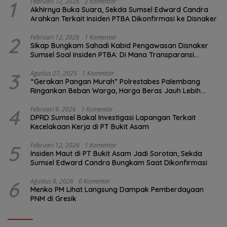
1
Februari 12, 2026
2 Komentar
Akhirnya Buka Suara, Sekda Sumsel Edward Candra
Arahkan Terkait Insiden PTBA Dikonfirmasi ke Disnaker
2
Februari 12, 2026
1 Komentar
Sikap Bungkam Sahadi Kabid Pengawasan Disnaker
Sumsel Soal Insiden PTBA: Di Mana Transparansi
Pengawasan K3?
3
Agustus 27, 2025
1 Komentar
“Gerakan Pangan Murah” Polrestabes Palembang
Ringankan Beban Warga, Harga Beras Jauh Lebih
Terjangkau
4
Februari 9, 2026
1 Komentar
DPRD Sumsel Bakal Investigasi Lapangan Terkait
Kecelakaan Kerja di PT Bukit Asam
5
Februari 12, 2026
1 Komentar
Insiden Maut di PT Bukit Asam Jadi Sorotan, Sekda
Sumsel Edward Candra Bungkam Saat Dikonfirmasi
6
Agustus 8, 2026
0 Komentar
Menko PM Lihat Langsung Dampak Pemberdayaan
PNM di Gresik