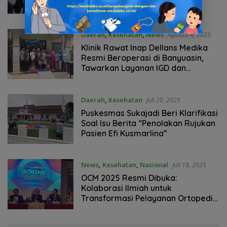
Dini Bahaya Narkoba
Daerah
,
Kesehatan
,
News
Agustus 4, 2025
Klinik Rawat Inap Dellans Medika
Resmi Beroperasi di Banyuasin,
Tawarkan Layanan IGD dan
Ambulans 24 Jam
Daerah
,
Kesehatan
Juli 20, 2025
Puskesmas Sukajadi Beri Klarifikasi
Soal Isu Berita “Penolakan Rujukan
Pasien Efi Kusmarlina”
News
,
Kesehatan
,
Nasional
Juli 18, 2025
OCM 2025 Resmi Dibuka:
Kolaborasi Ilmiah untuk
Transformasi Pelayanan Ortopedi
di Indonesia