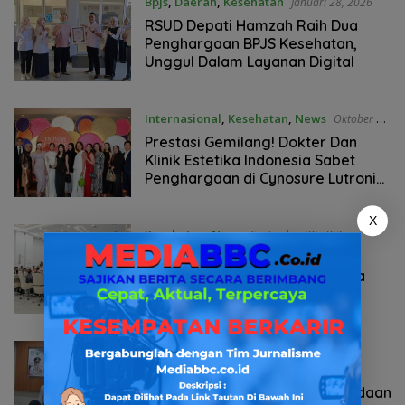
Bpjs
,
Daerah
,
Kesehatan
Januari 28, 2026
RSUD Depati Hamzah Raih Dua
Penghargaan BPJS Kesehatan,
Unggul Dalam Layanan Digital
Internasional
,
Kesehatan
,
News
Oktober 3,
2025
Prestasi Gemilang! Dokter Dan
Klinik Estetika Indonesia Sabet
Penghargaan di Cynosure Lutronic
APAC Summit 2025, Jadi Saksi
Peluncuran Teknologi XERF
X
Kesehatan
,
News
September 30, 2025
Pemerintah Siapkan Kartu
Kesejahteraan dan Kartu Usaha
untuk Percepat Pengentasan
Kemiskinan
Daerah
,
Kesehatan
,
Pemerintahaan
Agustus 30, 2025
Latsar CPNS Banyuasin, Wabup
Netta Berikan Materi Kewaspadaan