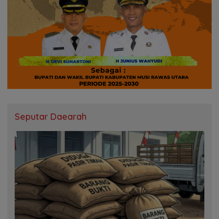
Seputar Daearah