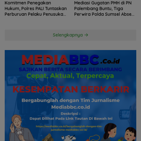
Komitmen Penegakan
Mediasi Gugatan PMH di PN
Hukum, Polres PALI Tuntaskan
Palembang Buntu, Tiga
Perburuan Pelaku Penusukan
Perwira Polda Sumsel Absen,
Hingga ke Hutan
Kuasa Hukum Penggugat
Pertanyakan Komitmen
Hormati Proses Hukum
Selengkapnya