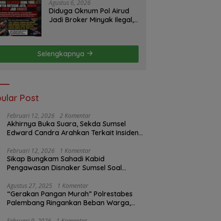
Pemerintah dan
Agustus 6, 2026
Perusahaan
Diduga Oknum Pol Airud
Jadi Broker Minyak Ilegal,
Uang Rp88 Juta Milik Toke
Muba Hilang Tanpa Jejak
Selengkapnya
ular Post
Februari 12, 2026
2 Komentar
Akhirnya Buka Suara, Sekda Sumsel
Edward Candra Arahkan Terkait Insiden
PTBA Dikonfirmasi ke Disnaker
Februari 12, 2026
1 Komentar
Sikap Bungkam Sahadi Kabid
Pengawasan Disnaker Sumsel Soal
Insiden PTBA: Di Mana Transparansi
Pengawasan K3?
Agustus 27, 2025
1 Komentar
“Gerakan Pangan Murah” Polrestabes
Palembang Ringankan Beban Warga,
Harga Beras Jauh Lebih Terjangkau
Februari 9, 2026
1 Komentar