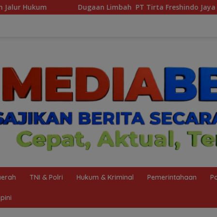
an Limbah PT Tirta Freshindo Jaya Di Banyuasin Jadi Sorotan:
erah
TNI & Polri
Hukum & Kriminal
Pemerintahaan
Po
pini