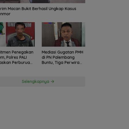
rim Macan Bukit Berhasil Ungkap Kasus
anmor
itmen Penegakan
Mediasi Gugatan PMH
m, Polres PALI
di PN Palembang
askan Perburuan
Buntu, Tiga Perwira
ku Penusukan
Polda Sumsel Absen,
ga ke Hutan
Kuasa Hukum
Penggugat
Selengkapnya
Pertanyakan
Komitmen Hormati
Proses Hukum