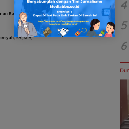
4
arman Roman,-
Rizal Afrizal,-
Dekky Lubay.
5
ansyah, SH.,M.H,
6
Dun