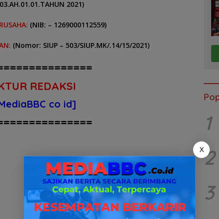
03.AH.01.01.TAHUN 2021)
RUSAHA:
(NIB: – 1269000112559)
AN:
(Nomor: SIUP – 503/SIUP.MK/.14/15/2021)
===============
KTUR REDAKSI
Pop
MediaBBC co id]
1
===============
2
X
3