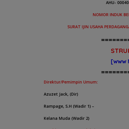
AHU- 00040
NOMOR INDUK BE
SURAT IJIN USAHA PERDAGANG
=======
STRU
[www 
=======
Direktur/Pemimpin Umum:
Azuzet Jack, (Dir)
Rampage, S.H (Wadir 1) –
Kelana Muda (Wadir 2)