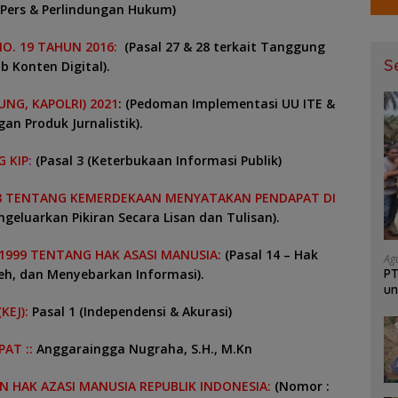
Pers & Perlindungan Hukum)
NO. 19 TAHUN 2016:
(Pasal 27 & 28 terkait Tanggung
S
b Konten Digital).
NG, KAPOLRI) 2021
: (Pedoman Implementasi UU ITE &
gan Produk Jurnalistik).
 KIP
:
(Pasal 3 (Keterbukaan Informasi Publik)
 TENTANG KEMERDEKAAN MENYATAKAN PENDAPAT DI
ngeluarkan Pikiran Secara Lisan dan Tulisan).
99 TENTANG HAK ASASI MANUSIA:
(Pasal 14 – Hak
Ag
PT
h, dan Menyebarkan Informasi).
un
Ja
KEJ):
Pasal 1 (Independensi & Akurasi)
PAT ::
Anggaraingga Nugraha, S.H., M.Kn
 HAK AZASI MANUSIA REPUBLIK INDONESIA:
(
Nomor
: