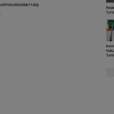
/DP/VII/2024/08/11/82)
Resk
Cur
T
Kom
Huku
Tunt
Pela
Hing