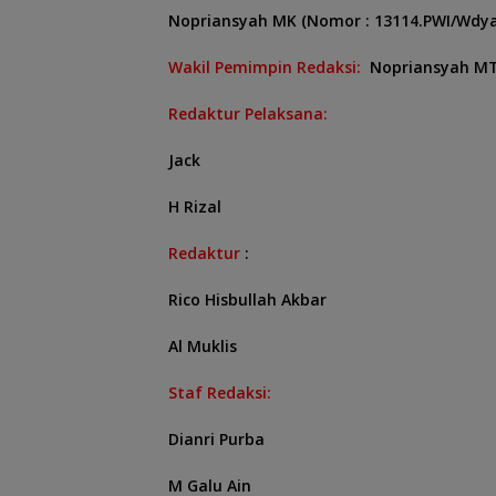
Nopriansyah MK (Nomor
: 13114.PWI/Wdya
Wakil Pemimpin Redaksi:
Nopriansyah M
Redaktur Pelaksana:
Jack
H Rizal
Redaktur
:
Rico Hisbullah Akbar
Al Muklis
Staf Redaksi:
Dianri Purba
M Galu Ain