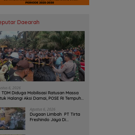
eputar Daearah
ustus 6, 2026
 TDM Diduga Mobilisasi Ratusan Massa
tuk Halangi Aksi Damai, POSE RI Tempuh
lur Hukum
Agustus 6, 2026
Dugaan Limbah PT Tirta
Freshindo Jaya Di
Banyuasin Jadi Sorotan:
Publik Tuntut Transparansi