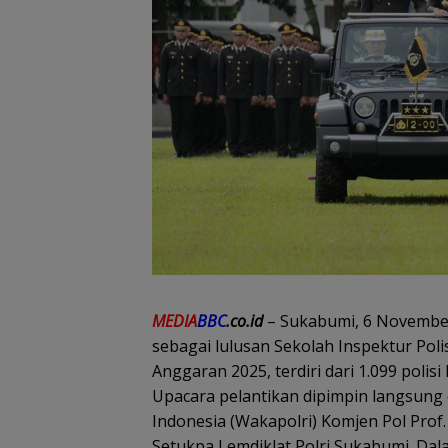
MEDIA
BBC
.co.id
– Sukabumi, 6 November 
sebagai lulusan Sekolah Inspektur Pol
Anggaran 2025, terdiri dari 1.099 polisi l
Upacara pelantikan dipimpin langsung 
Indonesia (Wakapolri) Komjen Pol Prof. D
Setukpa Lemdiklat Polri Sukabumi. D