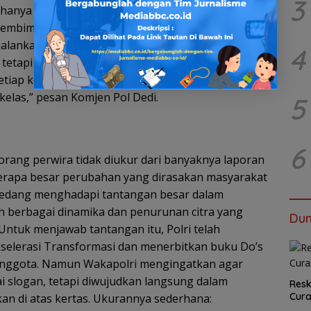
3
i hanya sebagai pelaksana perintah, tetapi menjadi
embimbing anggota, menjaga standar pelayanan,
alankan dengan baik di tingkat operasional.
4
 tetapi pengendali di lapangan. Bimbing anggota,
etiap kebijakan diterjemahkan menjadi tindakan.
 kelas,” pesan Komjen Pol Dedi.
5
6
rang perwira tidak diukur dari banyaknya laporan
erapa besar perubahan yang dirasakan masyarakat
ri sedang menghadapi tantangan besar dalam
h berbagai dinamika dan penurunan citra yang
Dun
 Untuk menjawab tantangan itu, Polri telah
elerasi Transformasi dan menerbitkan buku Do’s
 anggota. Namun Wakapolri mengingatkan agar
ai slogan, tetapi diwujudkan langsung dalam
Resk
Cur
kan di atas kertas. Ukurannya sederhana: