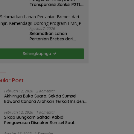
Transparansi Sanksi P2TL
PLN Dipertanyakan, Upaya
Konfirmasi GM PLN UID
S2JB Terkesan Tutup Mata
Agustus 7, 2026
Selamatkan Lahan
Pertanian Brebes dari
Banjir, Kemendagri
Dorong Program FMNJP
Selengkapnya
ular Post
Februari 12, 2026
2 Komentar
Akhirnya Buka Suara, Sekda Sumsel
Edward Candra Arahkan Terkait Insiden
PTBA Dikonfirmasi ke Disnaker
Februari 12, 2026
1 Komentar
Sikap Bungkam Sahadi Kabid
Pengawasan Disnaker Sumsel Soal
Insiden PTBA: Di Mana Transparansi
Pengawasan K3?
Agustus 27, 2025
1 Komentar