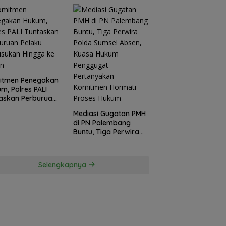
itmen Penegakan
m, Polres PALI
askan Perburuan
ku Penusukan
Mediasi Gugatan PMH
ga ke Hutan
di PN Palembang
Buntu, Tiga Perwira
Polda Sumsel Absen,
Kuasa Hukum
Penggugat
Selengkapnya
Pertanyakan
Komitmen Hormati
Proses Hukum