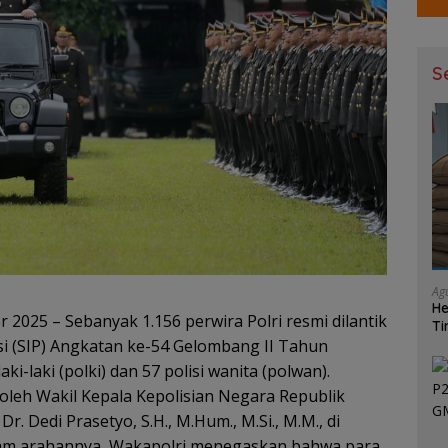
S
Ag
He
2025 – Sebanyak 1.156 perwira Polri resmi dilantik
Ti
Ma
isi (SIP) Angkatan ke-54 Gelombang II Tahun
aki-laki (polki) dan 57 polisi wanita (polwan).
oleh Wakil Kepala Kepolisian Negara Republik
r. Dedi Prasetyo, S.H., M.Hum., M.Si., M.M., di
alam arahannya, Wakapolri menegaskan bahwa para