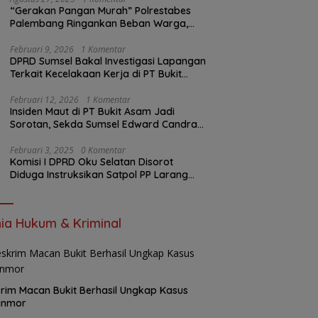
“Gerakan Pangan Murah” Polrestabes
Palembang Ringankan Beban Warga,
Harga Beras Jauh Lebih Terjangkau
Februari 9, 2026
1 Komentar
DPRD Sumsel Bakal Investigasi Lapangan
Terkait Kecelakaan Kerja di PT Bukit
Asam
Februari 12, 2026
1 Komentar
Insiden Maut di PT Bukit Asam Jadi
Sorotan, Sekda Sumsel Edward Candra
Bungkam Saat Dikonfirmasi
Februari 3, 2025
0 Komentar
Komisi I DPRD Oku Selatan Disorot
Diduga Instruksikan Satpol PP Larang
Wartawan Liput Kegiatan
ia Hukum & Kriminal
rim Macan Bukit Berhasil Ungkap Kasus
anmor