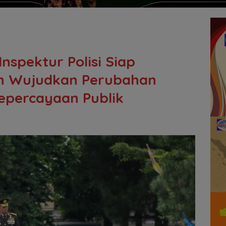
Inspektur Polisi Siap
n Wujudkan Perubahan
epercayaan Publik