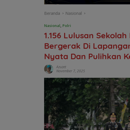
Beranda
Nasional
Nasional
,
Polri
1.156 Lulusan Sekolah 
Bergerak Di Lapanga
Nyata Dan Pulihkan K
Azuzet
November 7, 2025