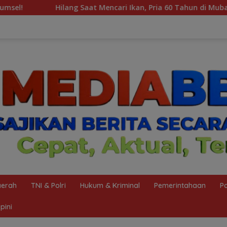
 Mencari Ikan, Pria 60 Tahun di Muba Ditemukan Meninggal di
erah
TNI & Polri
Hukum & Kriminal
Pemerintahaan
Po
pini