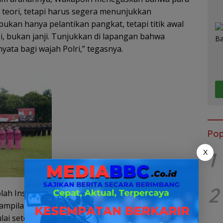
a teori, tetapi harus segera menunjukkan
bukan hanya pelantikan pangkat, tetapi titik awal
 bukan janji. Tunjukkan di lapangan bahwa
ata bagi wajah Polri,” tegasnya.
Pop
1
X
2
ah Inspektur Polisi, para peserta dibekali
mpilan teknis kepolisian. Namun Wakapolri
ai setelah mereka kembali ke satuan tugas