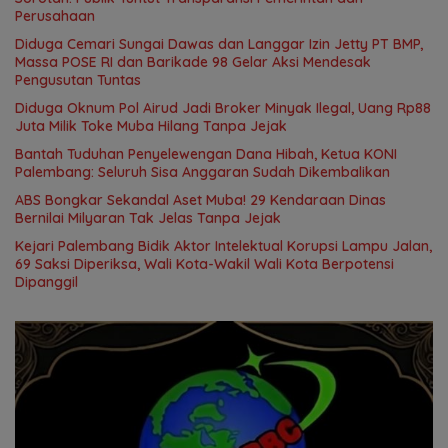
Perusahaan
Diduga Cemari Sungai Dawas dan Langgar Izin Jetty PT BMP,
Massa POSE RI dan Barikade 98 Gelar Aksi Mendesak
Pengusutan Tuntas
Diduga Oknum Pol Airud Jadi Broker Minyak Ilegal, Uang Rp88
Juta Milik Toke Muba Hilang Tanpa Jejak
Bantah Tuduhan Penyelewengan Dana Hibah, Ketua KONI
Palembang: Seluruh Sisa Anggaran Sudah Dikembalikan
ABS Bongkar Sekandal Aset Muba! 29 Kendaraan Dinas
Bernilai Milyaran Tak Jelas Tanpa Jejak
Kejari Palembang Bidik Aktor Intelektual Korupsi Lampu Jalan,
69 Saksi Diperiksa, Wali Kota-Wakil Wali Kota Berpotensi
Dipanggil