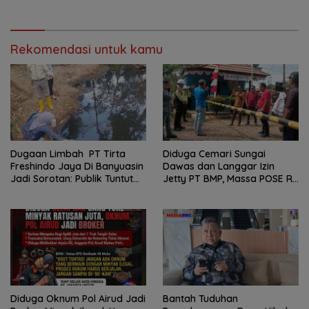
Berpotensi Dipanggil
Rekomendasi untuk kamu
Dugaan Limbah PT Tirta
Diduga Cemari Sungai
Freshindo Jaya Di Banyuasin
Dawas dan Langgar Izin
Jadi Sorotan: Publik Tuntut
Jetty PT BMP, Massa POSE RI
Transparansi Pemerintah
dan Barikade 98 Gelar Aksi
dan Perusahaan
Mendesak Pengusutan
Tuntas
Diduga Oknum Pol Airud Jadi
Bantah Tuduhan