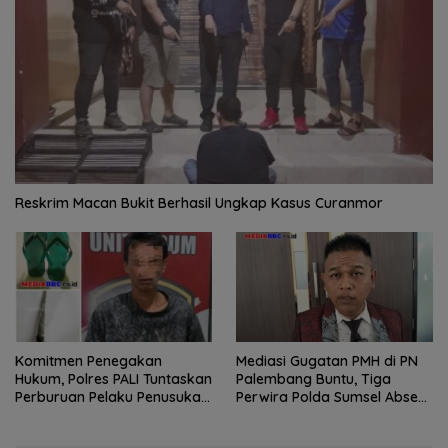
Reskrim Macan Bukit Berhasil Ungkap Kasus Curanmor
Komitmen Penegakan
Mediasi Gugatan PMH di PN
Hukum, Polres PALI Tuntaskan
Palembang Buntu, Tiga
Perburuan Pelaku Penusukan
Perwira Polda Sumsel Absen,
Hingga ke Hutan
Kuasa Hukum Penggugat
Pertanyakan Komitmen