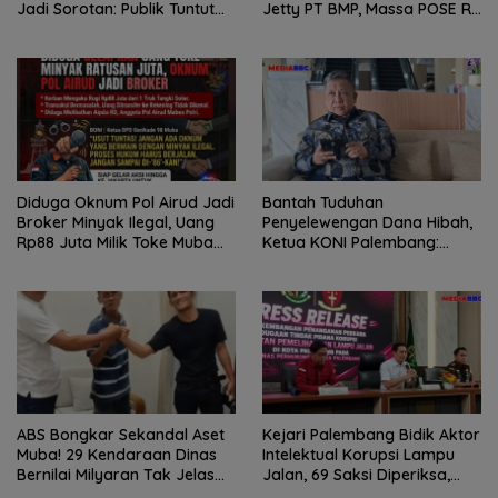
Jadi Sorotan: Publik Tuntut
Jetty PT BMP, Massa POSE RI
Transparansi Pemerintah
dan Barikade 98 Gelar Aksi
dan Perusahaan
Mendesak Pengusutan
Tuntas
Diduga Oknum Pol Airud Jadi
Bantah Tuduhan
Broker Minyak Ilegal, Uang
Penyelewengan Dana Hibah,
Rp88 Juta Milik Toke Muba
Ketua KONI Palembang:
Hilang Tanpa Jejak
Seluruh Sisa Anggaran Sudah
Dikembalikan
ABS Bongkar Sekandal Aset
Kejari Palembang Bidik Aktor
Muba! 29 Kendaraan Dinas
Intelektual Korupsi Lampu
Bernilai Milyaran Tak Jelas
Jalan, 69 Saksi Diperiksa,
Tanpa Jejak
Wali Kota-Wakil Wali Kota