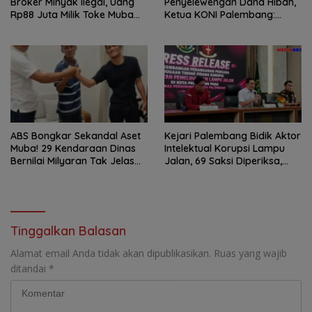
Broker Minyak Ilegal, Uang
Penyelewengan Dana Hibah,
Rp88 Juta Milik Toke Muba
Ketua KONI Palembang:
Hilang Tanpa Jejak
Seluruh Sisa Anggaran Sudah
Dikembalikan
ABS Bongkar Sekandal Aset
Kejari Palembang Bidik Aktor
Muba! 29 Kendaraan Dinas
Intelektual Korupsi Lampu
Bernilai Milyaran Tak Jelas
Jalan, 69 Saksi Diperiksa,
Tanpa Jejak
Wali Kota-Wakil Wali Kota
Berpotensi Dipanggil
Tinggalkan Balasan
Alamat email Anda tidak akan dipublikasikan.
Ruas yang wajib
ditandai
*