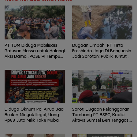
PT TDM Diduga Mobilisasi
Dugaan Limbah PT Tirta
Ratusan Massa untuk Halangi
Freshindo Jaya Di Banyuasin
Aksi Damai, POSE RI Tempuh
Jadi Sorotan: Publik Tuntut
Jalur Hukum
Transparansi Pemerintah
dan Perusahaan
Diduga Oknum Pol Airud Jadi
Soroti Dugaan Pelanggaran
Broker Minyak Ilegal, Uang
Tambang PT BSPC, Koalisi
Rp88 Juta Milik Toke Muba
Aktivis Sumsel Beri Tenggat 1
Hilang Tanpa Jejak
Minggu ke Pemerintah