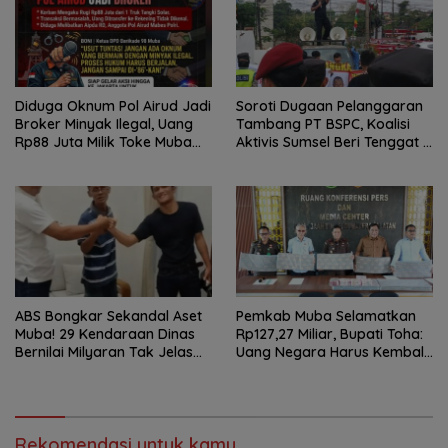
Diduga Oknum Pol Airud Jadi
Soroti Dugaan Pelanggaran
Broker Minyak Ilegal, Uang
Tambang PT BSPC, Koalisi
Rp88 Juta Milik Toke Muba
Aktivis Sumsel Beri Tenggat 1
Hilang Tanpa Jejak
Minggu ke Pemerintah
ABS Bongkar Sekandal Aset
Pemkab Muba Selamatkan
Muba! 29 Kendaraan Dinas
Rp127,27 Miliar, Bupati Toha:
Bernilai Milyaran Tak Jelas
Uang Negara Harus Kembali
Tanpa Jejak
untuk Rakyat
Rekomendasi untuk kamu