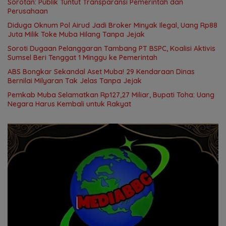
Sorotan: Publik Tuntut Transparansi Pemerintah dan
Perusahaan
Diduga Oknum Pol Airud Jadi Broker Minyak Ilegal, Uang Rp88
Juta Milik Toke Muba Hilang Tanpa Jejak
Soroti Dugaan Pelanggaran Tambang PT BSPC, Koalisi Aktivis
Sumsel Beri Tenggat 1 Minggu ke Pemerintah
ABS Bongkar Sekandal Aset Muba! 29 Kendaraan Dinas
Bernilai Milyaran Tak Jelas Tanpa Jejak
Pemkab Muba Selamatkan Rp127,27 Miliar, Bupati Toha: Uang
Negara Harus Kembali untuk Rakyat