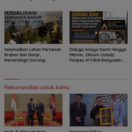
Konfirmasi GM PLN UID S2JB
Terkesan Tutup Mata
Selamatkan Lahan Pertanian
Diduga Aniaya Santri Hingga
Brebes dari Banjir,
Memar, Oknum Ustadz
Kemendagri Dorong
Ponpes Al-Fahd Banyuasin
Program FMNJP
Dilaporkan ke Polda Sumsel
Rekomendasi untuk kamu
Prof. Zudan,Lakukan
Kemenag Sabet