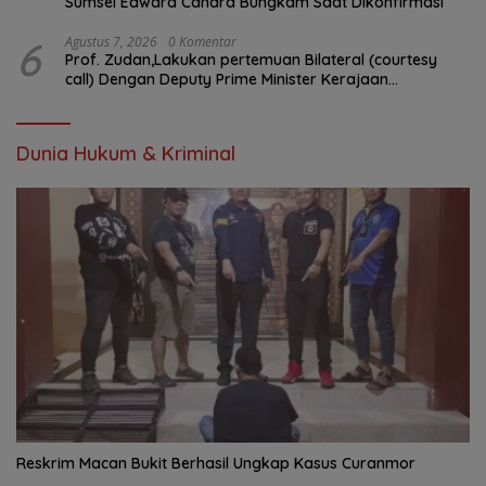
Sumsel Edward Candra Bungkam Saat Dikonfirmasi
6
Agustus 7, 2026
0 Komentar
Prof. Zudan,Lakukan pertemuan Bilateral (courtesy
call) Dengan Deputy Prime Minister Kerajaan
Kamboja,BKN Siapkan Indonesia Jadi Pusat Kolaborasi
ASN ASEAN
Dunia Hukum & Kriminal
Reskrim Macan Bukit Berhasil Ungkap Kasus Curanmor