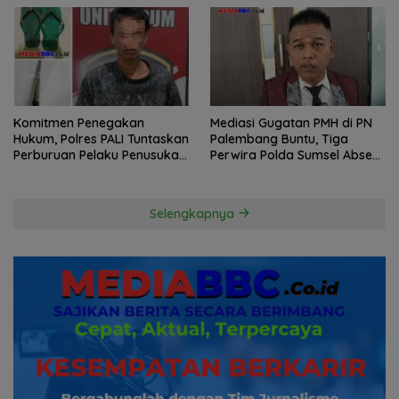
Komitmen Penegakan
Mediasi Gugatan PMH di PN
Hukum, Polres PALI Tuntaskan
Palembang Buntu, Tiga
Perburuan Pelaku Penusukan
Perwira Polda Sumsel Absen,
Hingga ke Hutan
Kuasa Hukum Penggugat
Pertanyakan Komitmen
Hormati Proses Hukum
Selengkapnya