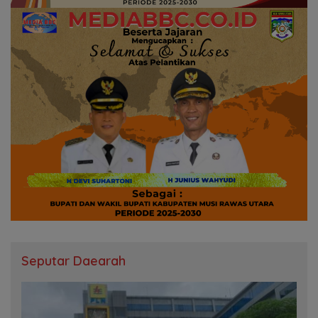
Seputar Daearah