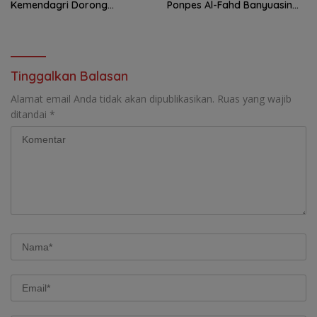
Kemendagri Dorong
Ponpes Al-Fahd Banyuasin
Program FMNJP
Dilaporkan ke Polda Sumsel
Tinggalkan Balasan
Alamat email Anda tidak akan dipublikasikan.
Ruas yang wajib
ditandai
*