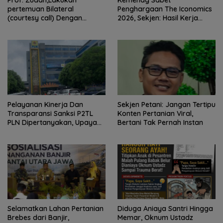
pertemuan Bilateral
Penghargaan The Iconomics
(courtesy call) Dengan
2026, Sekjen: Hasil Kerja
Deputy Prime Minister
Bersama Pusat dan Daerah
Kerajaan Kamboja,BKN
Siapkan Indonesia Jadi Pusat
Kolaborasi ASN ASEAN
Pelayanan Kinerja Dan
Sekjen Petani: Jangan Tertipu
Transparansi Sanksi P2TL
Konten Pertanian Viral,
PLN Dipertanyakan, Upaya
Bertani Tak Pernah Instan
Konfirmasi GM PLN UID S2JB
Terkesan Tutup Mata
Selamatkan Lahan Pertanian
Diduga Aniaya Santri Hingga
Brebes dari Banjir,
Memar, Oknum Ustadz