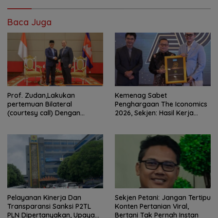
Baca Juga
Prof. Zudan,Lakukan
Kemenag Sabet
pertemuan Bilateral
Penghargaan The Iconomics
(courtesy call) Dengan
2026, Sekjen: Hasil Kerja
Deputy Prime Minister
Bersama Pusat dan Daerah
Kerajaan Kamboja,BKN
Siapkan Indonesia Jadi Pusat
Kolaborasi ASN ASEAN
Pelayanan Kinerja Dan
Sekjen Petani: Jangan Tertipu
Transparansi Sanksi P2TL
Konten Pertanian Viral,
PLN Dipertanyakan, Upaya
Bertani Tak Pernah Instan