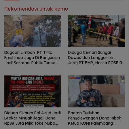
Rekomendasi untuk kamu
Dugaan Limbah PT Tirta
Diduga Cemari Sungai
Freshindo Jaya Di Banyuasin
Dawas dan Langgar Izin
Jadi Sorotan: Publik Tuntut
Jetty PT BMP, Massa POSE RI
Transparansi Pemerintah
dan Barikade 98 Gelar Aksi
dan Perusahaan
Mendesak Pengusutan
Tuntas
Diduga Oknum Pol Airud Jadi
Bantah Tuduhan
Broker Minyak Ilegal, Uang
Penyelewengan Dana Hibah,
Rp88 Juta Milik Toke Muba
Ketua KONI Palembang:
Hilang Tanpa Jejak
Seluruh Sisa Anggaran Sudah