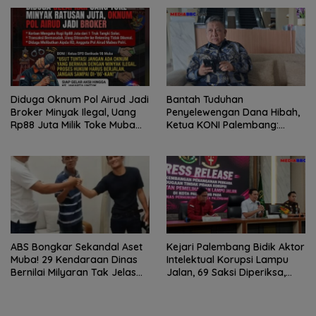
dan Perusahaan
Mendesak Pengusutan
Tuntas
Diduga Oknum Pol Airud Jadi
Bantah Tuduhan
Broker Minyak Ilegal, Uang
Penyelewengan Dana Hibah,
Rp88 Juta Milik Toke Muba
Ketua KONI Palembang:
Hilang Tanpa Jejak
Seluruh Sisa Anggaran Sudah
Dikembalikan
ABS Bongkar Sekandal Aset
Kejari Palembang Bidik Aktor
Muba! 29 Kendaraan Dinas
Intelektual Korupsi Lampu
Bernilai Milyaran Tak Jelas
Jalan, 69 Saksi Diperiksa,
Tanpa Jejak
Wali Kota-Wakil Wali Kota
Berpotensi Dipanggil