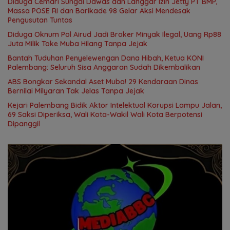
Diduga Cemari Sungai Dawas dan Langgar Izin Jetty PT BMP,
Massa POSE RI dan Barikade 98 Gelar Aksi Mendesak
Pengusutan Tuntas
Diduga Oknum Pol Airud Jadi Broker Minyak Ilegal, Uang Rp88
Juta Milik Toke Muba Hilang Tanpa Jejak
Bantah Tuduhan Penyelewengan Dana Hibah, Ketua KONI
Palembang: Seluruh Sisa Anggaran Sudah Dikembalikan
ABS Bongkar Sekandal Aset Muba! 29 Kendaraan Dinas
Bernilai Milyaran Tak Jelas Tanpa Jejak
Kejari Palembang Bidik Aktor Intelektual Korupsi Lampu Jalan,
69 Saksi Diperiksa, Wali Kota-Wakil Wali Kota Berpotensi
Dipanggil