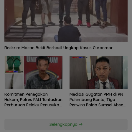
Reskrim Macan Bukit Berhasil Ungkap Kasus Curanmor
Komitmen Penegakan
Mediasi Gugatan PMH di PN
Hukum, Polres PALI Tuntaskan
Palembang Buntu, Tiga
Perburuan Pelaku Penusukan
Perwira Polda Sumsel Absen,
Hingga ke Hutan
Kuasa Hukum Penggugat
Pertanyakan Komitmen
Hormati Proses Hukum
Selengkapnya