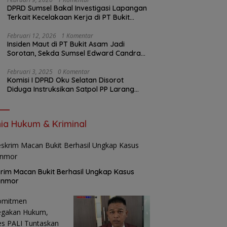
DPRD Sumsel Bakal Investigasi Lapangan
Terkait Kecelakaan Kerja di PT Bukit
Asam
Februari 12, 2026
1 Komentar
Insiden Maut di PT Bukit Asam Jadi
Sorotan, Sekda Sumsel Edward Candra
Bungkam Saat Dikonfirmasi
Februari 3, 2025
0 Komentar
Komisi I DPRD Oku Selatan Disorot
Diduga Instruksikan Satpol PP Larang
Wartawan Liput Kegiatan
ia Hukum & Kriminal
rim Macan Bukit Berhasil Ungkap Kasus
anmor