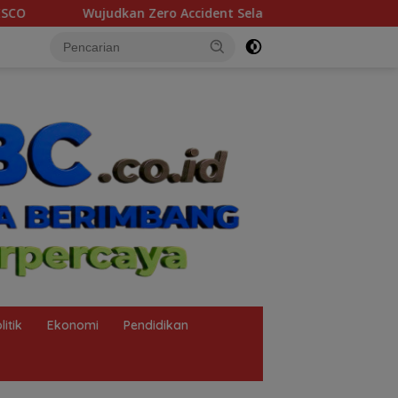
dent Selama Pit Stop Part II 2026, Kilang Plaju Tanamkan Bud
litik
Ekonomi
Pendidikan