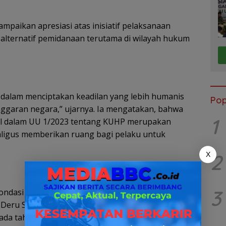
aikan apresiasi atas inisiatif pelaksanaan
 alternatif pemidanaan terutama di wilayah hukum
g dalam menciptakan keadilan yang lebih humanis
Pop
garan negara,” ujarnya. Ia mengatakan, bahwa
1
ial dalam UU 1/2023 tentang KUHP merupakan
ligus memberikan ruang bagi pelaku untuk
2
X
3
ondasi penting bagi pembangunan bangsa,”
Deru SH MM mengungkapkan, dari hasil survei,
ada tahun 2018 saja sudah mencapai sekitar 2