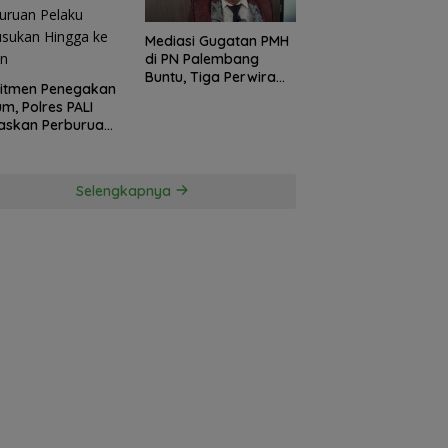
Mediasi Gugatan PMH
di PN Palembang
Buntu, Tiga Perwira
itmen Penegakan
Polda Sumsel Absen,
m, Polres PALI
Kuasa Hukum
askan Perburuan
Penggugat
ku Penusukan
Pertanyakan
ga ke Hutan
Komitmen Hormati
Proses Hukum
Selengkapnya