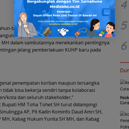
4
5
ahun-tahun berikutnya. Anggaran sebesar itu
ngun,” ujarnya. Sementara itu, Kepala Kejaksaan
6
SH MH dalam sambutannya menekankan pentingnya
tingan jelang pemberlakuan KUHP baru pada
Dun
ngenai penempatan korban maupun tersangka
 tidak bisa bekerja sendiri tanpa kolaborasi
n/kota dan seluruh stakeholder,”
Resk
Cur
 Bupati HM Toha Tohet SH turut didampingi
inulingga AP, Plt Kadin Kominfo Daud Amri SH,
P MH, Kabag Hukum Yunita SH MH, dan Kabag