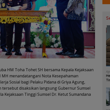
S
uba HM Toha Tohet SH bersama Kepala Kejaksaan
Ag
 SH MH menandatangani Nota Kesepahaman
He
Ti
rja Sosial bagi Pelaku Pidana di Griya Agung,
Ma
n tersebut disaksikan langsung Gubernur Sumsel
 Kejaksaan Tinggi Sumsel Dr. Ketut Sumandana