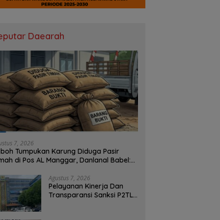
eputar Daearah
ustus 7, 2026
boh Tumpukan Karung Diduga Pasir
mah di Pos AL Manggar, Danlanal Babel:
sih Kami Dalami
Agustus 7, 2026
Pelayanan Kinerja Dan
Transparansi Sanksi P2TL
PLN Dipertanyakan, Upaya
Konfirmasi GM PLN UID