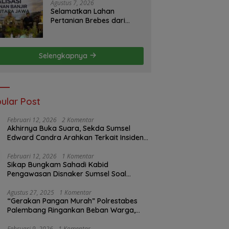
S2JB Terkesan Tutup Mata
Agustus 7, 2026
Selamatkan Lahan
Pertanian Brebes dari
Banjir, Kemendagri
Dorong Program FMNJP
Selengkapnya
ular Post
Februari 12, 2026
2 Komentar
Akhirnya Buka Suara, Sekda Sumsel
Edward Candra Arahkan Terkait Insiden
PTBA Dikonfirmasi ke Disnaker
Februari 12, 2026
1 Komentar
Sikap Bungkam Sahadi Kabid
Pengawasan Disnaker Sumsel Soal
Insiden PTBA: Di Mana Transparansi
Pengawasan K3?
Agustus 27, 2025
1 Komentar
“Gerakan Pangan Murah” Polrestabes
Palembang Ringankan Beban Warga,
Harga Beras Jauh Lebih Terjangkau
Februari 9, 2026
1 Komentar