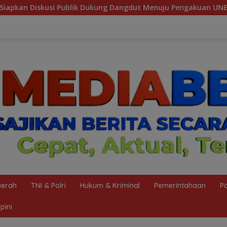
 Dangdut Menuju Pengakuan UNESCO
Wujudkan Zero Acci
erah
TNI & Polri
Hukum & Kriminal
Pemerintahaan
Po
pini