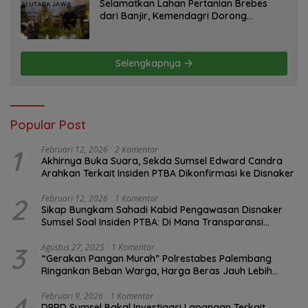
Selamatkan Lahan Pertanian Brebes
dari Banjir, Kemendagri Dorong
Program FMNJP
Selengkapnya
Popular Post
1
Februari 12, 2026
2 Komentar
Akhirnya Buka Suara, Sekda Sumsel Edward Candra
Arahkan Terkait Insiden PTBA Dikonfirmasi ke Disnaker
2
Februari 12, 2026
1 Komentar
Sikap Bungkam Sahadi Kabid Pengawasan Disnaker
Sumsel Soal Insiden PTBA: Di Mana Transparansi
Pengawasan K3?
3
Agustus 27, 2025
1 Komentar
“Gerakan Pangan Murah” Polrestabes Palembang
Ringankan Beban Warga, Harga Beras Jauh Lebih
Terjangkau
4
Februari 9, 2026
1 Komentar
DPRD Sumsel Bakal Investigasi Lapangan Terkait