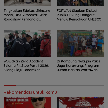
Tingkatkan Edukasi Skincare
FORWAN Siapkan Diskusi
Medis, OBAGI Medical Gelar
Publik Dukung Dangdut
Roadshow Perdana di
Menuju Pengakuan UNESCO
Foreverskin Clinic
Wujudkan Zero Accident
Di Kampung Nelayan Pakis
Selama Pit Stop Part II 2026,
Jaya Karawang, Program
Kilang Plaju Tanamkan
Jumat Berkah Wartawan
Budaya HSSE Melalui Safety
Berbagi Nasi Boks dan Air
Campaign
Mineral
Rekomendasi untuk kamu