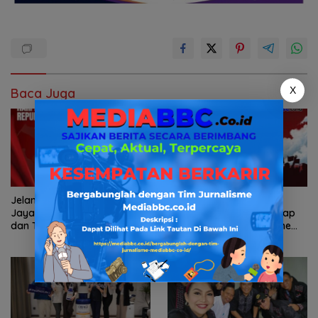
X
Baca Juga
Jelang HUT RI ke-81, GRIB
Malam 17 Agustus Makin
Jaya Sumsel Perkuat Barisan
Hype! DJ Sinta Mispan Siap
dan Tegaskan Peran Kawal
Guncang Gen-Z Hypezone
Aspirasi Rakyat.
Palembang