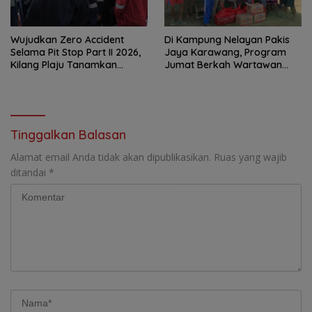
Wujudkan Zero Accident
Di Kampung Nelayan Pakis
Selama Pit Stop Part II 2026,
Jaya Karawang, Program
Kilang Plaju Tanamkan
Jumat Berkah Wartawan
Budaya HSSE Melalui Safety
Berbagi Nasi Boks dan Air
Campaign
Mineral
Tinggalkan Balasan
Alamat email Anda tidak akan dipublikasikan.
Ruas yang wajib
ditandai
*