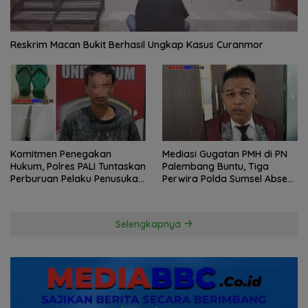
Reskrim Macan Bukit Berhasil Ungkap Kasus Curanmor
Komitmen Penegakan
Mediasi Gugatan PMH di PN
Hukum, Polres PALI Tuntaskan
Palembang Buntu, Tiga
Perburuan Pelaku Penusukan
Perwira Polda Sumsel Absen,
Hingga ke Hutan
Kuasa Hukum Penggugat
Pertanyakan Komitmen
Hormati Proses Hukum
Selengkapnya