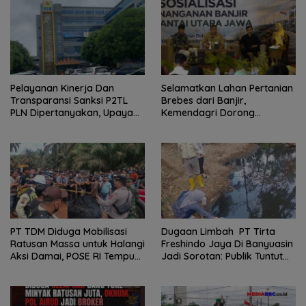
Pelayanan Kinerja Dan
Selamatkan Lahan Pertanian
Transparansi Sanksi P2TL
Brebes dari Banjir,
PLN Dipertanyakan, Upaya
Kemendagri Dorong
Konfirmasi GM PLN UID S2JB
Program FMNJP
Terkesan Tutup Mata
PT TDM Diduga Mobilisasi
Dugaan Limbah PT Tirta
Ratusan Massa untuk Halangi
Freshindo Jaya Di Banyuasin
Aksi Damai, POSE RI Tempuh
Jadi Sorotan: Publik Tuntut
Jalur Hukum
Transparansi Pemerintah
dan Perusahaan