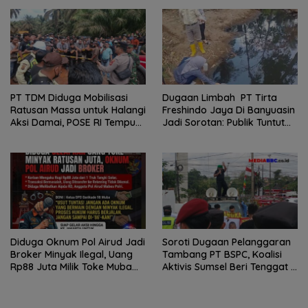
Terkesan Tutup Mata
PT TDM Diduga Mobilisasi
Dugaan Limbah PT Tirta
Ratusan Massa untuk Halangi
Freshindo Jaya Di Banyuasin
Aksi Damai, POSE RI Tempuh
Jadi Sorotan: Publik Tuntut
Jalur Hukum
Transparansi Pemerintah
dan Perusahaan
Diduga Oknum Pol Airud Jadi
Soroti Dugaan Pelanggaran
Broker Minyak Ilegal, Uang
Tambang PT BSPC, Koalisi
Rp88 Juta Milik Toke Muba
Aktivis Sumsel Beri Tenggat 1
Hilang Tanpa Jejak
Minggu ke Pemerintah