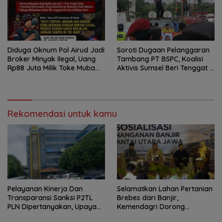
Diduga Oknum Pol Airud Jadi
Soroti Dugaan Pelanggaran
Broker Minyak Ilegal, Uang
Tambang PT BSPC, Koalisi
Rp88 Juta Milik Toke Muba
Aktivis Sumsel Beri Tenggat 1
Hilang Tanpa Jejak
Minggu ke Pemerintah
Rekomendasi untuk kamu
Pelayanan Kinerja Dan
Selamatkan Lahan Pertanian
Transparansi Sanksi P2TL
Brebes dari Banjir,
PLN Dipertanyakan, Upaya
Kemendagri Dorong
Konfirmasi GM PLN UID S2JB
Program FMNJP