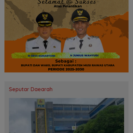
Seputar Daearah