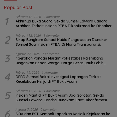
Popular Post
1
Februari 12, 2026
2 Komentar
Akhirnya Buka Suara, Sekda Sumsel Edward Candra
Arahkan Terkait Insiden PTBA Dikonfirmasi ke Disnaker
2
Februari 12, 2026
1 Komentar
Sikap Bungkam Sahadi Kabid Pengawasan Disnaker
Sumsel Soal Insiden PTBA: Di Mana Transparansi
Pengawasan K3?
3
Agustus 27, 2025
1 Komentar
“Gerakan Pangan Murah” Polrestabes Palembang
Ringankan Beban Warga, Harga Beras Jauh Lebih
Terjangkau
4
Februari 9, 2026
1 Komentar
DPRD Sumsel Bakal Investigasi Lapangan Terkait
Kecelakaan Kerja di PT Bukit Asam
5
Februari 12, 2026
1 Komentar
Insiden Maut di PT Bukit Asam Jadi Sorotan, Sekda
Sumsel Edward Candra Bungkam Saat Dikonfirmasi
6
Agustus 7, 2026
0 Komentar
SIRA dan PST Kembali Laporkan Kasidik Kejaksaan ke