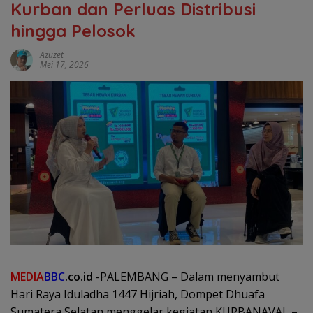
Kurban dan Perluas Distribusi
hingga Pelosok
Azuzet
Mei 17, 2026
MEDIA
BBC
.co.id
-PALEMBANG – Dalam menyambut
Hari Raya Iduladha 1447 Hijriah, Dompet Dhuafa
Sumatera Selatan menggelar kegiatan KURBANAVAL –