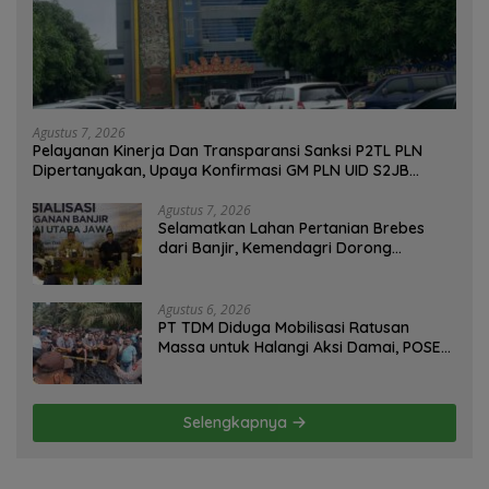
Agustus 7, 2026
Pelayanan Kinerja Dan Transparansi Sanksi P2TL PLN
Dipertanyakan, Upaya Konfirmasi GM PLN UID S2JB
Terkesan Tutup Mata
Agustus 7, 2026
Selamatkan Lahan Pertanian Brebes
dari Banjir, Kemendagri Dorong
Program FMNJP
Agustus 6, 2026
PT TDM Diduga Mobilisasi Ratusan
Massa untuk Halangi Aksi Damai, POSE
RI Tempuh Jalur Hukum
Selengkapnya