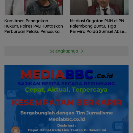
Komitmen Penegakan
Mediasi Gugatan PMH di PN
Hukum, Polres PALI Tuntaskan
Palembang Buntu, Tiga
Perburuan Pelaku Penusukan
Perwira Polda Sumsel Absen,
Hingga ke Hutan
Kuasa Hukum Penggugat
Pertanyakan Komitmen
Hormati Proses Hukum
Selengkapnya