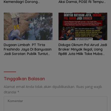
Kemendagri Dorong
Aksi Damai, POSE RI Tempuh
Program FMNJP
Jalur Hukum
Dugaan Limbah PT Tirta
Diduga Oknum Pol Airud Jadi
Freshindo Jaya Di Banyuasin
Broker Minyak Ilegal, Uang
Jadi Sorotan: Publik Tuntut
Rp88 Juta Milik Toke Muba
Transparansi Pemerintah
Hilang Tanpa Jejak
dan Perusahaan
Tinggalkan Balasan
Alamat email Anda tidak akan dipublikasikan.
Ruas yang wajib
ditandai
*