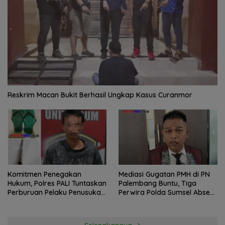
Reskrim Macan Bukit Berhasil Ungkap Kasus Curanmor
Komitmen Penegakan
Mediasi Gugatan PMH di PN
Hukum, Polres PALI Tuntaskan
Palembang Buntu, Tiga
Perburuan Pelaku Penusukan
Perwira Polda Sumsel Absen,
Hingga ke Hutan
Kuasa Hukum Penggugat
Pertanyakan Komitmen
Hormati Proses Hukum