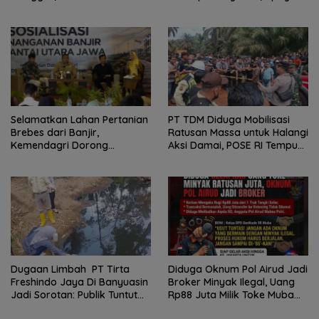
Masih Kami Dalami
Konfirmasi GM PLN UID S2JB
Terkesan Tutup Mata
Selamatkan Lahan Pertanian
PT TDM Diduga Mobilisasi
Brebes dari Banjir,
Ratusan Massa untuk Halangi
Kemendagri Dorong
Aksi Damai, POSE RI Tempuh
Program FMNJP
Jalur Hukum
Dugaan Limbah PT Tirta
Diduga Oknum Pol Airud Jadi
Freshindo Jaya Di Banyuasin
Broker Minyak Ilegal, Uang
Jadi Sorotan: Publik Tuntut
Rp88 Juta Milik Toke Muba
Transparansi Pemerintah
Hilang Tanpa Jejak