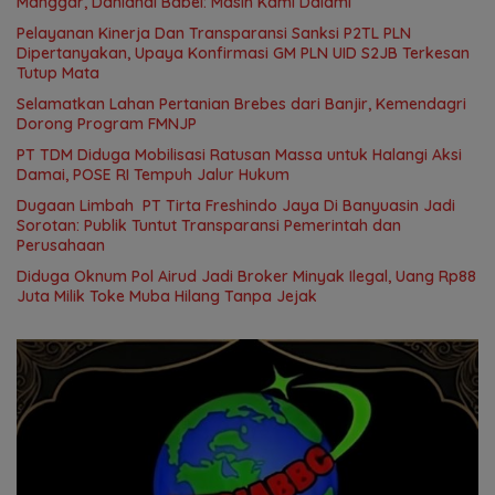
Manggar, Danlanal Babel: Masih Kami Dalami
Pelayanan Kinerja Dan Transparansi Sanksi P2TL PLN
Dipertanyakan, Upaya Konfirmasi GM PLN UID S2JB Terkesan
Tutup Mata
Selamatkan Lahan Pertanian Brebes dari Banjir, Kemendagri
Dorong Program FMNJP
PT TDM Diduga Mobilisasi Ratusan Massa untuk Halangi Aksi
Damai, POSE RI Tempuh Jalur Hukum
Dugaan Limbah PT Tirta Freshindo Jaya Di Banyuasin Jadi
Sorotan: Publik Tuntut Transparansi Pemerintah dan
Perusahaan
Diduga Oknum Pol Airud Jadi Broker Minyak Ilegal, Uang Rp88
Juta Milik Toke Muba Hilang Tanpa Jejak