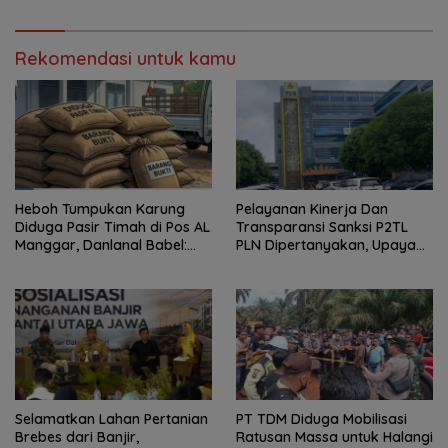
dan Perusahaan
Rekomendasi untuk kamu
Heboh Tumpukan Karung
Pelayanan Kinerja Dan
Diduga Pasir Timah di Pos AL
Transparansi Sanksi P2TL
Manggar, Danlanal Babel:
PLN Dipertanyakan, Upaya
Masih Kami Dalami
Konfirmasi GM PLN UID S2JB
Terkesan Tutup Mata
Selamatkan Lahan Pertanian
PT TDM Diduga Mobilisasi
Brebes dari Banjir,
Ratusan Massa untuk Halangi