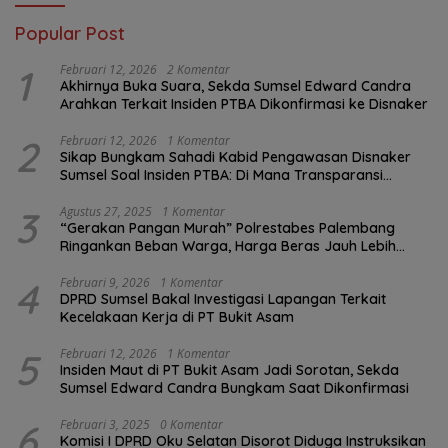
Popular Post
1
Februari 12, 2026
2 Komentar
Akhirnya Buka Suara, Sekda Sumsel Edward Candra
Arahkan Terkait Insiden PTBA Dikonfirmasi ke Disnaker
2
Februari 12, 2026
1 Komentar
Sikap Bungkam Sahadi Kabid Pengawasan Disnaker
Sumsel Soal Insiden PTBA: Di Mana Transparansi
Pengawasan K3?
3
Agustus 27, 2025
1 Komentar
“Gerakan Pangan Murah” Polrestabes Palembang
Ringankan Beban Warga, Harga Beras Jauh Lebih
Terjangkau
4
Februari 9, 2026
1 Komentar
DPRD Sumsel Bakal Investigasi Lapangan Terkait
Kecelakaan Kerja di PT Bukit Asam
5
Februari 12, 2026
1 Komentar
Insiden Maut di PT Bukit Asam Jadi Sorotan, Sekda
Sumsel Edward Candra Bungkam Saat Dikonfirmasi
6
Februari 3, 2025
0 Komentar
Komisi I DPRD Oku Selatan Disorot Diduga Instruksikan