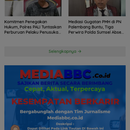
Komitmen Penegakan
Mediasi Gugatan PMH di PN
Hukum, Polres PALI Tuntaskan
Palembang Buntu, Tiga
Perburuan Pelaku Penusukan
Perwira Polda Sumsel Absen,
Hingga ke Hutan
Kuasa Hukum Penggugat
Pertanyakan Komitmen
Hormati Proses Hukum
Selengkapnya