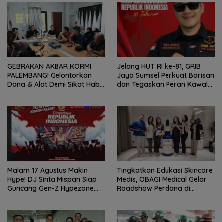
GEBRAKAN AKBAR KORMI
Jelang HUT RI ke-81, GRIB
PALEMBANG! Gelontorkan
Jaya Sumsel Perkuat Barisan
Dana & Alat Demi Sikat Habis
dan Tegaskan Peran Kawal
Medali FORPROV II Sumsel!
Aspirasi Rakyat.
Malam 17 Agustus Makin
Tingkatkan Edukasi Skincare
Hype! DJ Sinta Mispan Siap
Medis, OBAGI Medical Gelar
Guncang Gen-Z Hypezone
Roadshow Perdana di
Palembang
Foreverskin Clinic