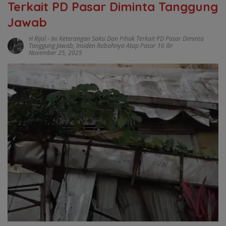
Terkait PD Pasar Diminta Tanggung
Jawab
H Rijal
-
Ini Keterangan Saksi Dan Pihak Terkait PD Pasar Diminta
Tanggung Jawab
,
Insiden Robohnya Atap Pasar 16 Ilir
November 25, 2025