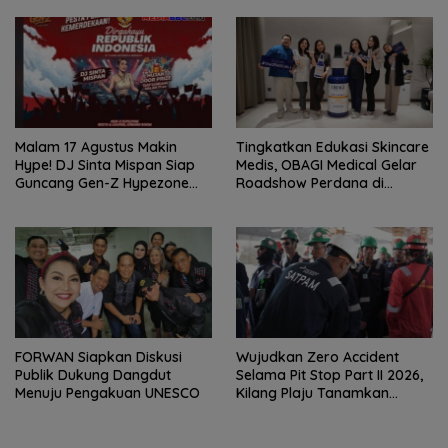
Malam 17 Agustus Makin
Tingkatkan Edukasi Skincare
Hype! DJ Sinta Mispan Siap
Medis, OBAGI Medical Gelar
Guncang Gen-Z Hypezone
Roadshow Perdana di
Palembang
Foreverskin Clinic
FORWAN Siapkan Diskusi
Wujudkan Zero Accident
Publik Dukung Dangdut
Selama Pit Stop Part II 2026,
Menuju Pengakuan UNESCO
Kilang Plaju Tanamkan
Budaya HSSE Melalui Safety
Campaign