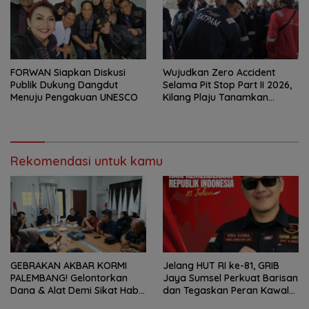
FORWAN Siapkan Diskusi
Wujudkan Zero Accident
Publik Dukung Dangdut
Selama Pit Stop Part II 2026,
Menuju Pengakuan UNESCO
Kilang Plaju Tanamkan
Budaya HSSE Melalui Safety
Campaign
Rekomendasi untuk kamu
GEBRAKAN AKBAR KORMI
Jelang HUT RI ke-81, GRIB
PALEMBANG! Gelontorkan
Jaya Sumsel Perkuat Barisan
Dana & Alat Demi Sikat Habis
dan Tegaskan Peran Kawal
Medali FORPROV II Sumsel!
Aspirasi Rakyat.