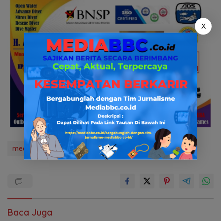
X
mediabbc.co.id
news
pasar 16
pemerintahan
Baca Juga