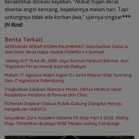
beraktifitas dilokasi kejadian. “Akibat hujan deras
disertai angin kencang, kejadiannya malam hari. Tapi
untungnya tidak ada korban jiwa,” ujarnya singkat
***
(H Rizal)
Berita Terkait
GEBRAKAN AKBAR KORMI PALEMBANG! Gelontorkan Dana &
Alat Demi Sikat Habis Medali FORPROV II Sumsel!
Jelang HUT RI ke-81, GRIB Jaya Sumsel Perkuat Barisan dan
Tegaskan Peran Kawal Aspirasi Rakyat.
Malam 17 Agustus Makin Hype! DJ Sinta Mispan Siap Guncang
Gen-Z Hypezone Palembang
Tingkatkan Edukasi Skincare Medis, OBAGI Medical Gelar
Roadshow Perdana di Foreverskin Clinic
FORWAN Siapkan Diskusi Publik Dukung Dangdut Menuju
Pengakuan UNESCO
Wujudkan Zero Accident Selama Pit Stop Part II 2026, Kilang
Plaju Tanamkan Budaya HSSE Melalui Safety Campaign