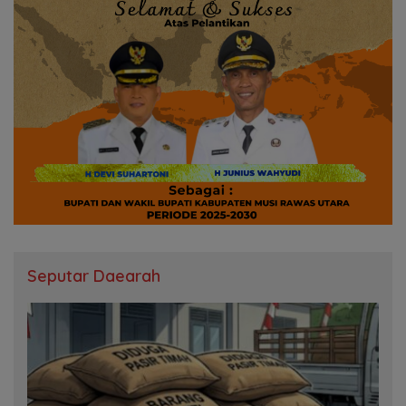
Seputar Daearah