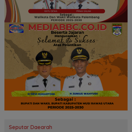
Seputar Daearah