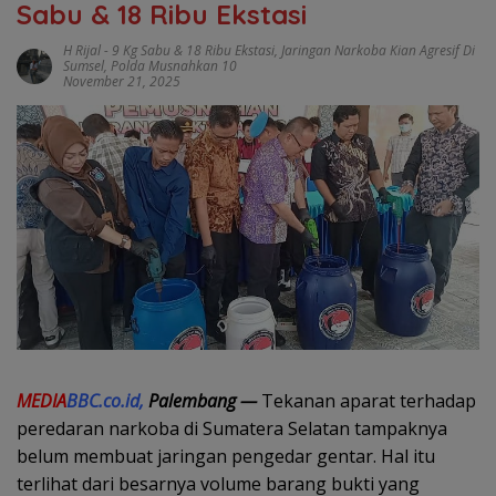
Sabu & 18 Ribu Ekstasi
H Rijal
-
9 Kg Sabu & 18 Ribu Ekstasi
,
Jaringan Narkoba Kian Agresif Di
Sumsel
,
Polda Musnahkan 10
November 21, 2025
MEDIA
BBC.co.id,
Palembang —
Tekanan aparat terhadap
peredaran narkoba di Sumatera Selatan tampaknya
belum membuat jaringan pengedar gentar. Hal itu
terlihat dari besarnya volume barang bukti yang