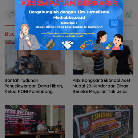
Baca Juga
Bantah Tuduhan
ABS Bongkar Sekandal Aset
Penyelewengan Dana Hibah,
Muba! 29 Kendaraan Dinas
Ketua KONI Palembang:
Bernilai Milyaran Tak Jelas
Seluruh Sisa Anggaran Sudah
Tanpa Jejak
Dikembalikan