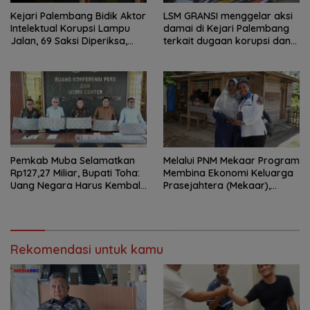
Kejari Palembang Bidik Aktor
LSM GRANSI menggelar aksi
Intelektual Korupsi Lampu
damai di Kejari Palembang
Jalan, 69 Saksi Diperiksa,
terkait dugaan korupsi dana
Wali Kota-Wakil Wali Kota
hibah KONI
Berpotensi Dipanggil
Pemkab Muba Selamatkan
Melalui PNM Mekaar Program
Rp127,27 Miliar, Bupati Toha:
Membina Ekonomi Keluarga
Uang Negara Harus Kembali
Prasejahtera (Mekaar),
untuk Rakyat
Negara Hadir Dalam Wajah
Yang Dekat Dan Mudah
Dijangkau
Rekomendasi untuk kamu