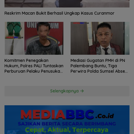
Reskrim Macan Bukit Berhasil Ungkap Kasus Curanmor
Komitmen Penegakan
Mediasi Gugatan PMH di PN
Hukum, Polres PALI Tuntaskan
Palembang Buntu, Tiga
Perburuan Pelaku Penusukan
Perwira Polda Sumsel Absen,
Hingga ke Hutan
Kuasa Hukum Penggugat
Pertanyakan Komitmen
Hormati Proses Hukum
Selengkapnya