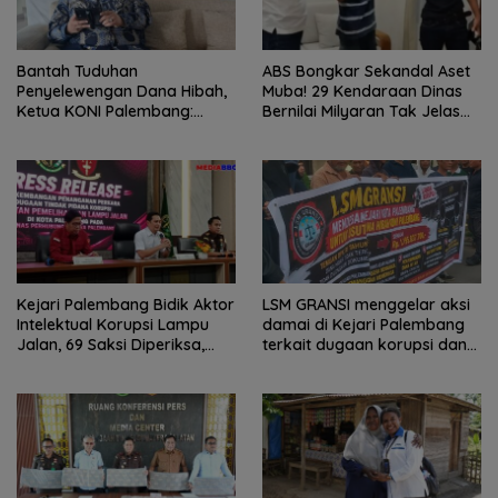
Bantah Tuduhan
ABS Bongkar Sekandal Aset
Penyelewengan Dana Hibah,
Muba! 29 Kendaraan Dinas
Ketua KONI Palembang:
Bernilai Milyaran Tak Jelas
Seluruh Sisa Anggaran Sudah
Tanpa Jejak
Dikembalikan
Kejari Palembang Bidik Aktor
LSM GRANSI menggelar aksi
Intelektual Korupsi Lampu
damai di Kejari Palembang
Jalan, 69 Saksi Diperiksa,
terkait dugaan korupsi dana
Wali Kota-Wakil Wali Kota
hibah KONI
Berpotensi Dipanggil