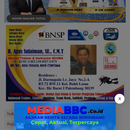
X
hukum & kriminal
mediabbc.co.id
news
Polda Sumsel