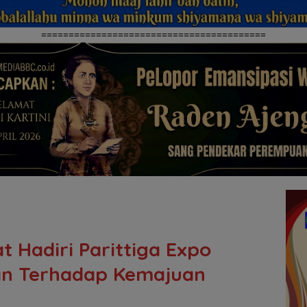
=========================================
 Hadiri Parittiga Expo
an Terhadap Kemajuan