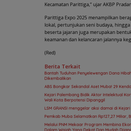
Kecamatan Parittiga,” ujar AKBP Prada
Parittiga Expo 2025 menampilkan ber
lokal, pertunjukan seni budaya, hingga
beserta jajaran juga merupakan bent
keamanan dan kelancaran jalannya keg
(Red)
Berita Terkait
Bantah Tuduhan Penyelewengan Dana Hibah,
Dikembalikan
ABS Bongkar Sekandal Aset Muba! 29 Kendar
Kejari Palembang Bidik Aktor Intelektual Ko
Wali Kota Berpotensi Dipanggil
LSM GRANSI menggelar aksi damai di Kejari
Pemkab Muba Selamatkan Rp127,27 Miliar, 
Melalui PNM Mekaar Program Membina Ekonomi Keluarga Prasejahtera (Mekaar), Negara Hadir
Dalam Wajah Yang Dekat Dan Mudah Dijan