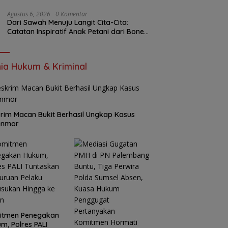
Bungkam Saat Dikonfirmasi
Agustus 6, 2026
0 Komentar
Dari Sawah Menuju Langit Cita-Cita:
Catatan Inspiratif Anak Petani dari Bone
yang Menolak Menyerah
ia Hukum & Kriminal
rim Macan Bukit Berhasil Ungkap Kasus
anmor
itmen Penegakan
m, Polres PALI