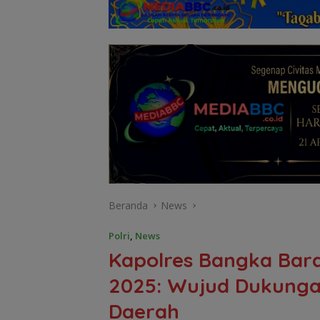
Beranda
News
Polri
,
News
Kapolres Bangka Barat
2025: Wujud Dukung
Daerah