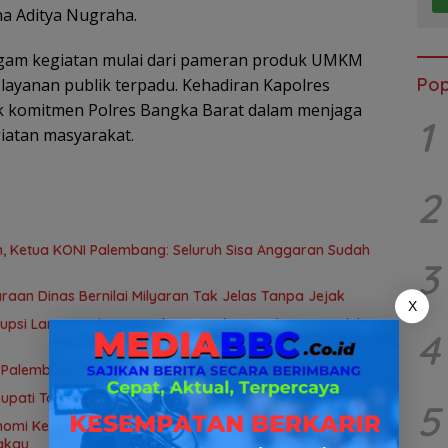
na Aditya Nugraha.
agam kegiatan mulai dari pameran produk UMKM
Pop
 layanan publik terpadu. Kehadiran Kapolres
uk komitmen Polres Bangka Barat dalam menjaga
1
iatan masyarakat.
2
 Ketua KONI Palembang: Seluruh Sisa Anggaran Sudah
3
aan Dinas Bernilai Milyaran Tak Jelas Tanpa Jejak
X
rupsi Lampu Jalan, 69 Saksi Diperiksa, Wali Kota-Wakil
4
 Palembang terkait dugaan korupsi dana hibah KONI
Bupati Toha: Uang Negara Harus Kembali untuk Rakyat
5
gkau