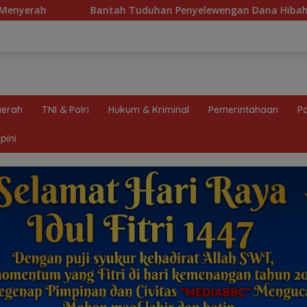
han Penyelewengan Dana Hibah, Ketua KONI Palembang: Seluru
erah
TNI & Polri
Hukum & Kriminal
Pemerintahaan
Po
pini