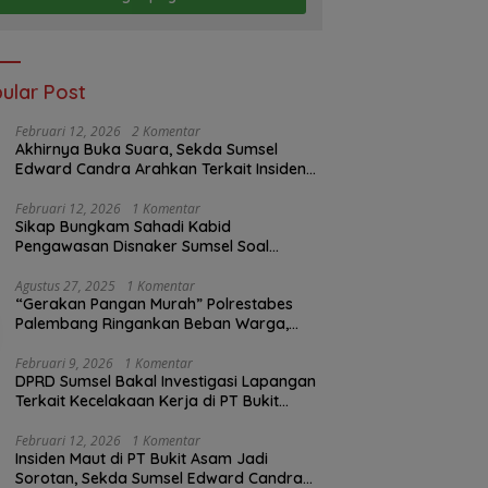
ular Post
Februari 12, 2026
2 Komentar
Akhirnya Buka Suara, Sekda Sumsel
Edward Candra Arahkan Terkait Insiden
PTBA Dikonfirmasi ke Disnaker
Februari 12, 2026
1 Komentar
Sikap Bungkam Sahadi Kabid
Pengawasan Disnaker Sumsel Soal
Insiden PTBA: Di Mana Transparansi
Pengawasan K3?
Agustus 27, 2025
1 Komentar
“Gerakan Pangan Murah” Polrestabes
Palembang Ringankan Beban Warga,
Harga Beras Jauh Lebih Terjangkau
Februari 9, 2026
1 Komentar
DPRD Sumsel Bakal Investigasi Lapangan
Terkait Kecelakaan Kerja di PT Bukit
Asam
Februari 12, 2026
1 Komentar
Insiden Maut di PT Bukit Asam Jadi
Sorotan, Sekda Sumsel Edward Candra