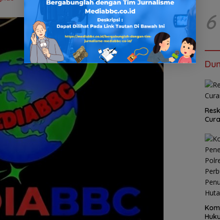
6
Dun
Resk
Cur
Kom
Huku