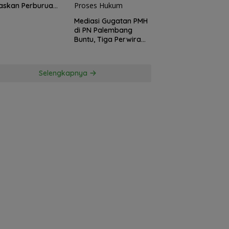
askan Perburuan
ku Penusukan
Mediasi Gugatan PMH
ga ke Hutan
di PN Palembang
Buntu, Tiga Perwira
Polda Sumsel Absen,
Kuasa Hukum
Penggugat
Selengkapnya
Pertanyakan
Komitmen Hormati
Proses Hukum