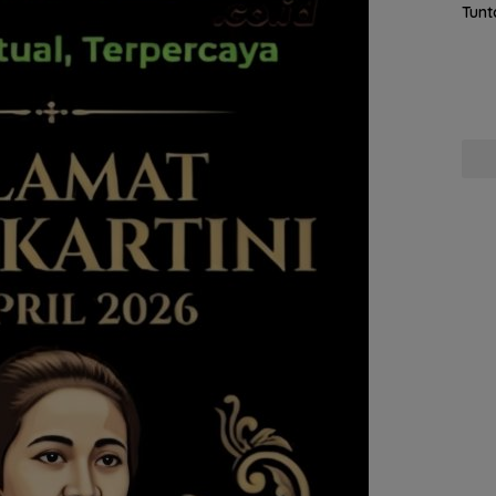
Tunt
Pela
Hing