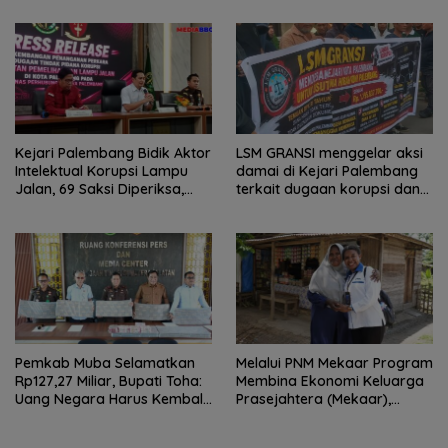
Dikembalikan
Kejari Palembang Bidik Aktor
LSM GRANSI menggelar aksi
Intelektual Korupsi Lampu
damai di Kejari Palembang
Jalan, 69 Saksi Diperiksa,
terkait dugaan korupsi dana
Wali Kota-Wakil Wali Kota
hibah KONI
Berpotensi Dipanggil
Pemkab Muba Selamatkan
Melalui PNM Mekaar Program
Rp127,27 Miliar, Bupati Toha:
Membina Ekonomi Keluarga
Uang Negara Harus Kembali
Prasejahtera (Mekaar),
untuk Rakyat
Negara Hadir Dalam Wajah
Yang Dekat Dan Mudah