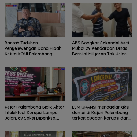
Bantah Tuduhan
ABS Bongkar Sekandal Aset
Penyelewengan Dana Hibah,
Muba! 29 Kendaraan Dinas
Ketua KONI Palembang:
Bernilai Milyaran Tak Jelas
Seluruh Sisa Anggaran Sudah
Tanpa Jejak
Dikembalikan
Kejari Palembang Bidik Aktor
LSM GRANSI menggelar aksi
Intelektual Korupsi Lampu
damai di Kejari Palembang
Jalan, 69 Saksi Diperiksa,
terkait dugaan korupsi dana
Wali Kota-Wakil Wali Kota
hibah KONI
Berpotensi Dipanggil