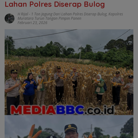
Lahan Polres Diserap Bulog
H Rijal
-
1 Ton Jagung Dari Lahan Polres Diserap Bulog
,
Kapolres
Muratara Turun Tangan Pimpin Panen
Februari 23, 2026