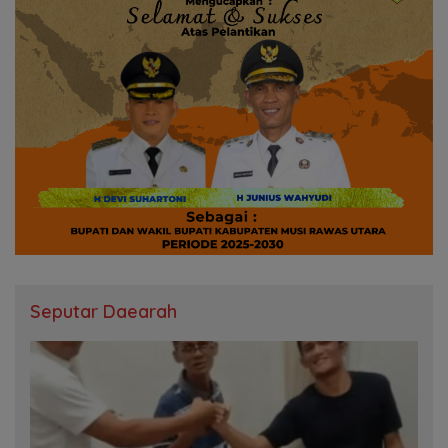
Seputar Daearah