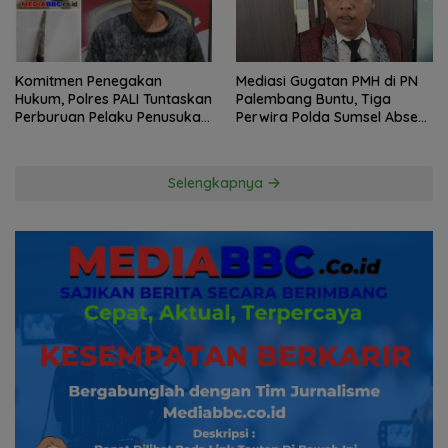
Komitmen Penegakan
Mediasi Gugatan PMH di PN
Hukum, Polres PALI Tuntaskan
Palembang Buntu, Tiga
Perburuan Pelaku Penusukan
Perwira Polda Sumsel Absen,
Hingga ke Hutan
Kuasa Hukum Penggugat
Pertanyakan Komitmen
Hormati Proses Hukum
Selengkapnya