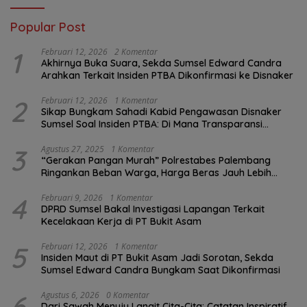
Popular Post
1
Februari 12, 2026
2 Komentar
Akhirnya Buka Suara, Sekda Sumsel Edward Candra
Arahkan Terkait Insiden PTBA Dikonfirmasi ke Disnaker
2
Februari 12, 2026
1 Komentar
Sikap Bungkam Sahadi Kabid Pengawasan Disnaker
Sumsel Soal Insiden PTBA: Di Mana Transparansi
Pengawasan K3?
3
Agustus 27, 2025
1 Komentar
“Gerakan Pangan Murah” Polrestabes Palembang
Ringankan Beban Warga, Harga Beras Jauh Lebih
Terjangkau
4
Februari 9, 2026
1 Komentar
DPRD Sumsel Bakal Investigasi Lapangan Terkait
Kecelakaan Kerja di PT Bukit Asam
5
Februari 12, 2026
1 Komentar
Insiden Maut di PT Bukit Asam Jadi Sorotan, Sekda
Sumsel Edward Candra Bungkam Saat Dikonfirmasi
6
Agustus 6, 2026
0 Komentar
Dari Sawah Menuju Langit Cita-Cita: Catatan Inspiratif