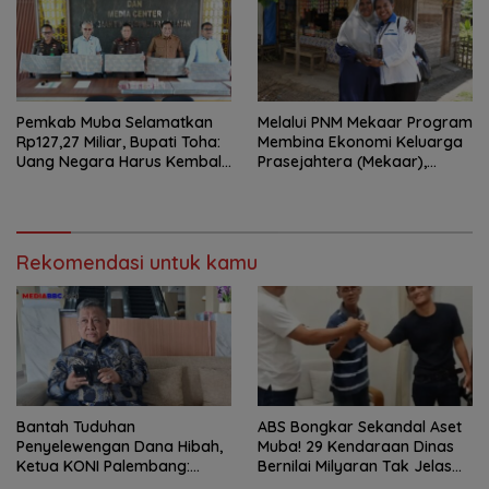
Pemkab Muba Selamatkan
Melalui PNM Mekaar Program
Rp127,27 Miliar, Bupati Toha:
Membina Ekonomi Keluarga
Uang Negara Harus Kembali
Prasejahtera (Mekaar),
untuk Rakyat
Negara Hadir Dalam Wajah
Yang Dekat Dan Mudah
Dijangkau
Rekomendasi untuk kamu
Bantah Tuduhan
ABS Bongkar Sekandal Aset
Penyelewengan Dana Hibah,
Muba! 29 Kendaraan Dinas
Ketua KONI Palembang:
Bernilai Milyaran Tak Jelas
Seluruh Sisa Anggaran Sudah
Tanpa Jejak