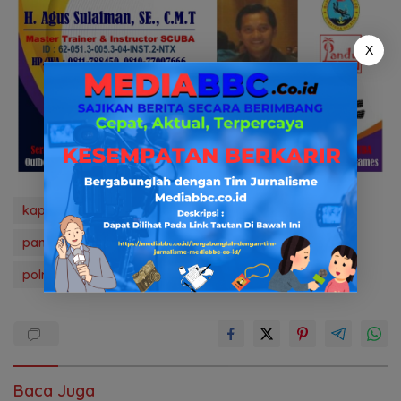
X
kapolres muratara
media bbc.co.id
news
panen jagung
Polda Sumsel
polres Muratara
polri
Baca Juga