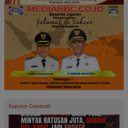
Seputar Daearah