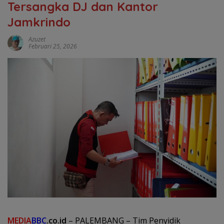
Tersangka DJ dan Kantor
Jamkrindo
Azuzet
Februari 25, 2026
MEDIA
BBC
.co.id
– PALEMBANG – Tim Penyidik