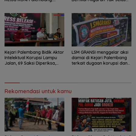
Seluruh Sisa Anggaran Sudah
Tanpa Jejak
Dikembalikan
Kejari Palembang Bidik Aktor
LSM GRANSI menggelar aksi
Intelektual Korupsi Lampu
damai di Kejari Palembang
Jalan, 69 Saksi Diperiksa,
terkait dugaan korupsi dana
Wali Kota-Wakil Wali Kota
hibah KONI
Berpotensi Dipanggil
Rekomendasi untuk kamu