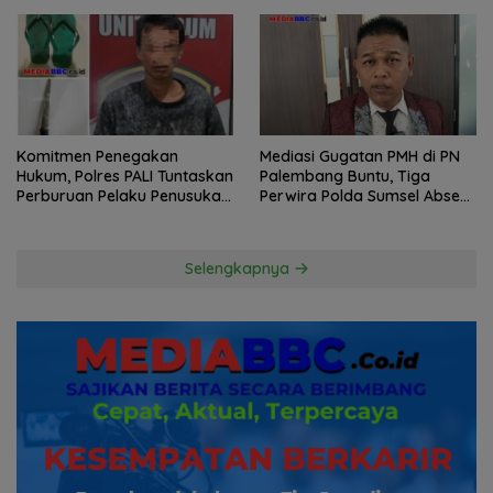
Komitmen Penegakan
Mediasi Gugatan PMH di PN
Hukum, Polres PALI Tuntaskan
Palembang Buntu, Tiga
Perburuan Pelaku Penusukan
Perwira Polda Sumsel Absen,
Hingga ke Hutan
Kuasa Hukum Penggugat
Pertanyakan Komitmen
Hormati Proses Hukum
Selengkapnya