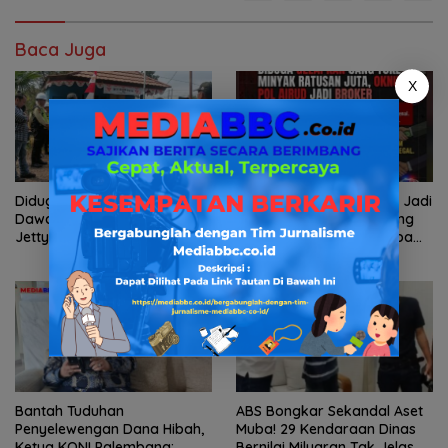
Baca Juga
X
Diduga Cemari Sungai
Diduga Oknum Pol Airud Jadi
Dawas dan Langgar Izin
Broker Minyak Ilegal, Uang
Jetty PT BMP, Massa POSE RI
Rp88 Juta Milik Toke Muba
dan Barikade 98 Gelar Aksi
Hilang Tanpa Jejak
Mendesak Pengusutan
Tuntas
Bantah Tuduhan
ABS Bongkar Sekandal Aset
Penyelewengan Dana Hibah,
Muba! 29 Kendaraan Dinas
Ketua KONI Palembang:
Bernilai Milyaran Tak Jelas