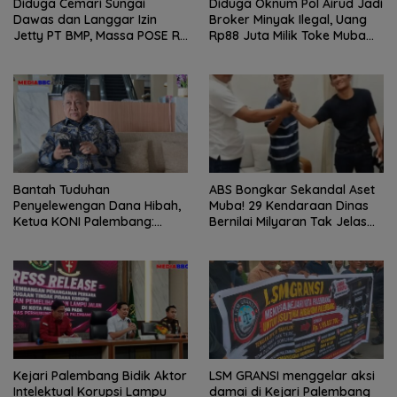
Diduga Cemari Sungai
Diduga Oknum Pol Airud Jadi
Dawas dan Langgar Izin
Broker Minyak Ilegal, Uang
Jetty PT BMP, Massa POSE RI
Rp88 Juta Milik Toke Muba
dan Barikade 98 Gelar Aksi
Hilang Tanpa Jejak
Mendesak Pengusutan
Tuntas
Bantah Tuduhan
ABS Bongkar Sekandal Aset
Penyelewengan Dana Hibah,
Muba! 29 Kendaraan Dinas
Ketua KONI Palembang:
Bernilai Milyaran Tak Jelas
Seluruh Sisa Anggaran Sudah
Tanpa Jejak
Dikembalikan
Kejari Palembang Bidik Aktor
LSM GRANSI menggelar aksi
Intelektual Korupsi Lampu
damai di Kejari Palembang