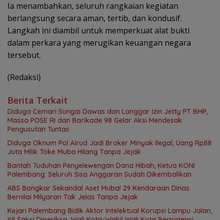
Ia menambahkan, seluruh rangkaian kegiatan
berlangsung secara aman, tertib, dan kondusif.
Langkah ini diambil untuk memperkuat alat bukti
dalam perkara yang merugikan keuangan negara
tersebut.
(Redaksi)
Berita Terkait
Diduga Cemari Sungai Dawas dan Langgar Izin Jetty PT BMP,
Massa POSE RI dan Barikade 98 Gelar Aksi Mendesak
Pengusutan Tuntas
Diduga Oknum Pol Airud Jadi Broker Minyak Ilegal, Uang Rp88
Juta Milik Toke Muba Hilang Tanpa Jejak
Bantah Tuduhan Penyelewengan Dana Hibah, Ketua KONI
Palembang: Seluruh Sisa Anggaran Sudah Dikembalikan
ABS Bongkar Sekandal Aset Muba! 29 Kendaraan Dinas
Bernilai Milyaran Tak Jelas Tanpa Jejak
Kejari Palembang Bidik Aktor Intelektual Korupsi Lampu Jalan,
69 Saksi Diperiksa, Wali Kota-Wakil Wali Kota Berpotensi