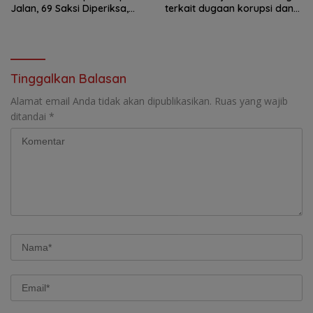
Jalan, 69 Saksi Diperiksa,
terkait dugaan korupsi dana
Wali Kota-Wakil Wali Kota
hibah KONI
Berpotensi Dipanggil
Tinggalkan Balasan
Alamat email Anda tidak akan dipublikasikan.
Ruas yang wajib
ditandai
*