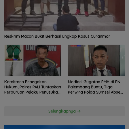
Reskrim Macan Bukit Berhasil Ungkap Kasus Curanmor
Komitmen Penegakan
Mediasi Gugatan PMH di PN
Hukum, Polres PALI Tuntaskan
Palembang Buntu, Tiga
Perburuan Pelaku Penusukan
Perwira Polda Sumsel Absen,
Hingga ke Hutan
Kuasa Hukum Penggugat
Pertanyakan Komitmen
Hormati Proses Hukum
Selengkapnya