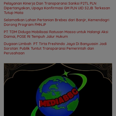
Pelayanan Kinerja Dan Transparansi Sanksi P2TL PLN
Dipertanyakan, Upaya Konfirmasi GM PLN UID S2JB Terkesan
Tutup Mata
Selamatkan Lahan Pertanian Brebes dari Banjir, Kemendagri
Dorong Program FMNJP
PT TDM Diduga Mobilisasi Ratusan Massa untuk Halangi Aksi
Damai, POSE RI Tempuh Jalur Hukum
Dugaan Limbah PT Tirta Freshindo Jaya Di Banyuasin Jadi
Sorotan: Publik Tuntut Transparansi Pemerintah dan
Perusahaan