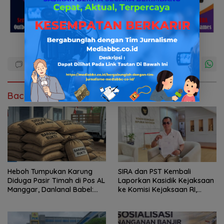
Baca Juga
Heboh Tumpukan Karung
SIRA dan PST Kembali
Diduga Pasir Timah di Pos AL
Laporkan Kasidik Kejaksaan
Manggar, Danlanal Babel:
ke Komisi Kejaksaan RI,
Masih Kami Dalami
Soroti Dugaan
Ketidakterbukaan
Penanganan Kasus Irigasi Air