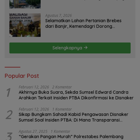
Konfirmasi GM PLN UID S2JB Terkesan
Tutup Mata
Agustus 7, 2026
Selamatkan Lahan Pertanian Brebes
dari Banjir, Kemendagri Dorong
Program FMNJP
Selengkapnya
Popular Post
1
Februari 12, 2026
2 Komentar
Akhirnya Buka Suara, Sekda Sumsel Edward Candra
Arahkan Terkait Insiden PTBA Dikonfirmasi ke Disnaker
2
Februari 12, 2026
1 Komentar
Sikap Bungkam Sahadi Kabid Pengawasan Disnaker
Sumsel Soal Insiden PTBA: Di Mana Transparansi
Pengawasan K3?
3
Agustus 27, 2025
1 Komentar
“Gerakan Pangan Murah” Polrestabes Palembang