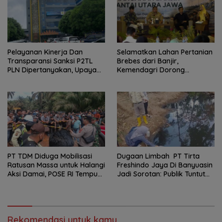
Lemutu
Pelayanan Kinerja Dan
Selamatkan Lahan Pertanian
Transparansi Sanksi P2TL
Brebes dari Banjir,
PLN Dipertanyakan, Upaya
Kemendagri Dorong
Konfirmasi GM PLN UID S2JB
Program FMNJP
Terkesan Tutup Mata
PT TDM Diduga Mobilisasi
Dugaan Limbah PT Tirta
Ratusan Massa untuk Halangi
Freshindo Jaya Di Banyuasin
Aksi Damai, POSE RI Tempuh
Jadi Sorotan: Publik Tuntut
Jalur Hukum
Transparansi Pemerintah
dan Perusahaan
Rekomendasi untuk kamu