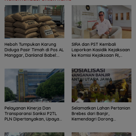
Heboh Tumpukan Karung
SIRA dan PST Kembali
Diduga Pasir Timah di Pos AL
Laporkan Kasidik Kejaksaan
Manggar, Danlanal Babel:
ke Komisi Kejaksaan RI,
Masih Kami Dalami
Soroti Dugaan
Ketidakterbukaan
Penanganan Kasus Irigasi Air
Lemutu
Pelayanan Kinerja Dan
Selamatkan Lahan Pertanian
Transparansi Sanksi P2TL
Brebes dari Banjir,
PLN Dipertanyakan, Upaya
Kemendagri Dorong
Konfirmasi GM PLN UID S2JB
Program FMNJP
Terkesan Tutup Mata