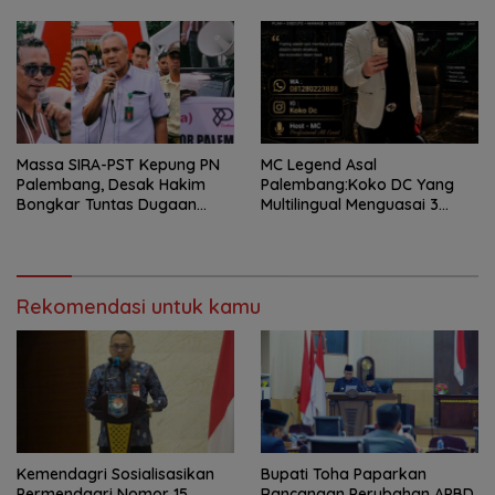
Muba!
Massa SIRA-PST Kepung PN
MC Legend Asal
Palembang, Desak Hakim
Palembang:Koko DC Yang
Bongkar Tuntas Dugaan
Multilingual Menguasai 3
Korupsi Proyek Irigasi Muara
Bahasa “Dua Dekade Kuasai
Enim
Panggung hingga Level
Nasional”
Rekomendasi untuk kamu
Kemendagri Sosialisasikan
Bupati Toha Paparkan
Permendagri Nomor 15
Rancangan Perubahan APBD