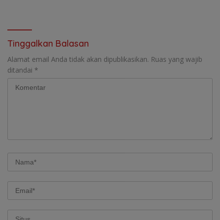
Korupsi Proyek Irigasi Muara
Bahasa “Dua Dekade Kuasai
Enim
Panggung hingga Level
Nasional”
Tinggalkan Balasan
Alamat email Anda tidak akan dipublikasikan.
Ruas yang wajib
ditandai
*