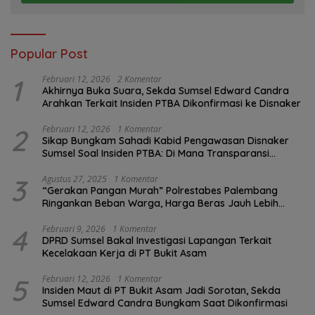
Popular Post
1
Februari 12, 2026
2 Komentar
Akhirnya Buka Suara, Sekda Sumsel Edward Candra
Arahkan Terkait Insiden PTBA Dikonfirmasi ke Disnaker
2
Februari 12, 2026
1 Komentar
Sikap Bungkam Sahadi Kabid Pengawasan Disnaker
Sumsel Soal Insiden PTBA: Di Mana Transparansi
Pengawasan K3?
3
Agustus 27, 2025
1 Komentar
“Gerakan Pangan Murah” Polrestabes Palembang
Ringankan Beban Warga, Harga Beras Jauh Lebih
Terjangkau
4
Februari 9, 2026
1 Komentar
DPRD Sumsel Bakal Investigasi Lapangan Terkait
Kecelakaan Kerja di PT Bukit Asam
5
Februari 12, 2026
1 Komentar
Insiden Maut di PT Bukit Asam Jadi Sorotan, Sekda
Sumsel Edward Candra Bungkam Saat Dikonfirmasi