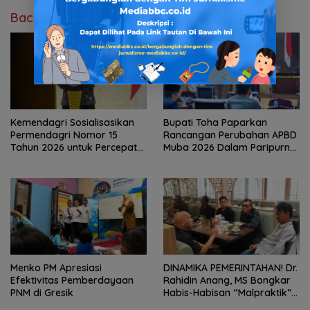
Baca Juga
Kemendagri Sosialisasikan
Bupati Toha Paparkan
Permendagri Nomor 15
Rancangan Perubahan APBD
Tahun 2026 untuk Percepat
Muba 2026 Dalam Paripurna
Penyerahan PSU Perumahan
DPRD
kepada Pemerintah Daerah
Menko PM Apresiasi
DINAMIKA PEMERINTAHAN! Dr.
Efektivitas Pemberdayaan
Rahidin Anang, MS Bongkar
PNM di Gresik
Habis-Habisan “Malpraktik”
Penataan Kepala Dinas Di