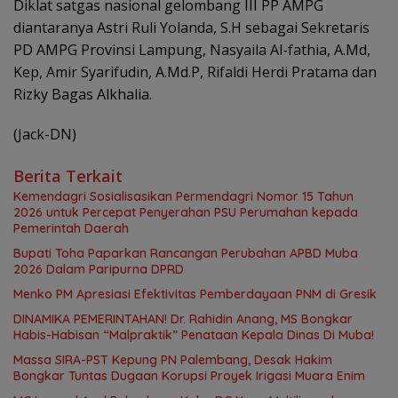
Diklat satgas nasional gelombang III PP AMPG
diantaranya Astri Ruli Yolanda, S.H sebagai Sekretaris
PD AMPG Provinsi Lampung, Nasyaila Al-fathia, A.Md,
Kep, Amir Syarifudin, A.Md.P, Rifaldi Herdi Pratama dan
Rizky Bagas Alkhalia.
(Jack-DN)
Berita Terkait
Kemendagri Sosialisasikan Permendagri Nomor 15 Tahun
2026 untuk Percepat Penyerahan PSU Perumahan kepada
Pemerintah Daerah
Bupati Toha Paparkan Rancangan Perubahan APBD Muba
2026 Dalam Paripurna DPRD
Menko PM Apresiasi Efektivitas Pemberdayaan PNM di Gresik
DINAMIKA PEMERINTAHAN! Dr. Rahidin Anang, MS Bongkar
Habis-Habisan “Malpraktik” Penataan Kepala Dinas Di Muba!
Massa SIRA-PST Kepung PN Palembang, Desak Hakim
Bongkar Tuntas Dugaan Korupsi Proyek Irigasi Muara Enim