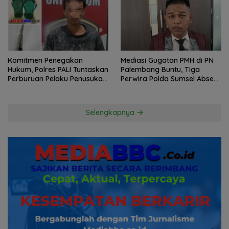
Komitmen Penegakan
Mediasi Gugatan PMH di PN
Hukum, Polres PALI Tuntaskan
Palembang Buntu, Tiga
Perburuan Pelaku Penusukan
Perwira Polda Sumsel Absen,
Hingga ke Hutan
Kuasa Hukum Penggugat
Pertanyakan Komitmen
Hormati Proses Hukum
Selengkapnya