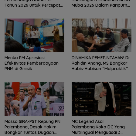
Tahun 2026 untuk Percepat
Muba 2026 Dalam Paripurna
Penyerahan PSU Perumahan
DPRD
kepada Pemerintah Daerah
Menko PM Apresiasi
DINAMIKA PEMERINTAHAN! Dr.
Efektivitas Pemberdayaan
Rahidin Anang, MS Bongkar
PNM di Gresik
Habis-Habisan “Malpraktik”
Penataan Kepala Dinas Di
Muba!
Massa SIRA-PST Kepung PN
MC Legend Asal
Palembang, Desak Hakim
Palembang:Koko DC Yang
Bongkar Tuntas Dugaan
Multilingual Menguasai 3