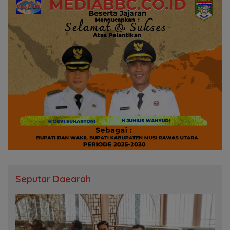
Seputar Daearah