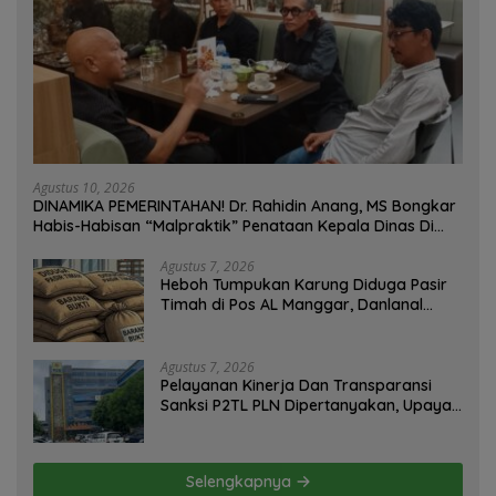
Agustus 10, 2026
DINAMIKA PEMERINTAHAN! Dr. Rahidin Anang, MS Bongkar
Habis-Habisan “Malpraktik” Penataan Kepala Dinas Di
Muba!
Agustus 7, 2026
Heboh Tumpukan Karung Diduga Pasir
Timah di Pos AL Manggar, Danlanal
Babel: Masih Kami Dalami
Agustus 7, 2026
Pelayanan Kinerja Dan Transparansi
Sanksi P2TL PLN Dipertanyakan, Upaya
Konfirmasi GM PLN UID S2JB Terkesan
Tutup Mata
Selengkapnya