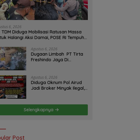
ustus 6, 2026
 TDM Diduga Mobilisasi Ratusan Massa
tuk Halangi Aksi Damai, POSE RI Tempuh
lur Hukum
Agustus 6, 2026
Dugaan Limbah PT Tirta
Freshindo Jaya Di
Banyuasin Jadi Sorotan:
Publik Tuntut Transparansi
Pemerintah dan
Agustus 6, 2026
Perusahaan
Diduga Oknum Pol Airud
Jadi Broker Minyak Ilegal,
Uang Rp88 Juta Milik Toke
Muba Hilang Tanpa Jejak
Selengkapnya
ular Post