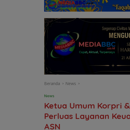
Beranda
News
News
Ketua Umum Korpri & 
Perluas Layanan Keua
ASN