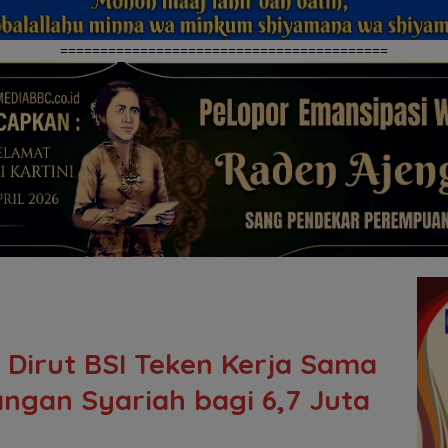
=========================================
Dirut BSI Teken Kerja Sama
ngan Syariah bagi 6,7 Juta