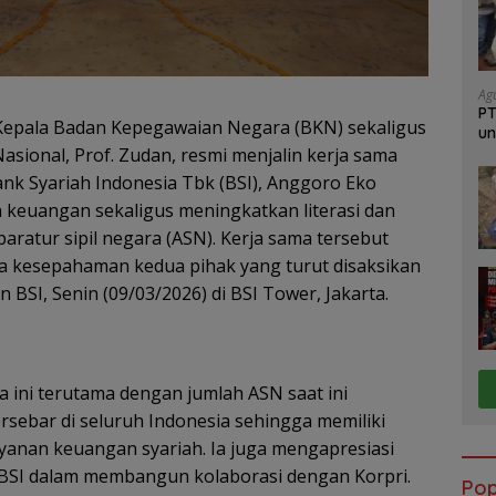
Ag
PT
Kepala Badan Kepegawaian Negara (BKN) sekaligus
un
Ja
ional, Prof. Zudan, resmi menjalin kerja sama
nk Syariah Indonesia Tbk (BSI), Anggoro Eko
keuangan sekaligus meningkatkan literasi dan
paratur sipil negara (ASN). Kerja sama tersebut
a kesepahaman kedua pihak yang turut disaksikan
BSI, Senin (09/03/2026) di BSI Tower, Jakarta.
 ini terutama dengan jumlah ASN saat ini
ersebar di seluruh Indonesia sehingga memiliki
anan keuangan syariah. Ia juga mengapresiasi
n BSI dalam membangun kolaborasi dengan Korpri.
Pop