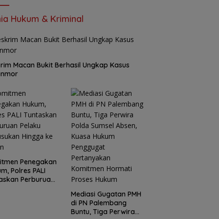
ia Hukum & Kriminal
rim Macan Bukit Berhasil Ungkap Kasus
anmor
itmen Penegakan
m, Polres PALI
askan Perburuan
ku Penusukan
Mediasi Gugatan PMH
ga ke Hutan
di PN Palembang
Buntu, Tiga Perwira