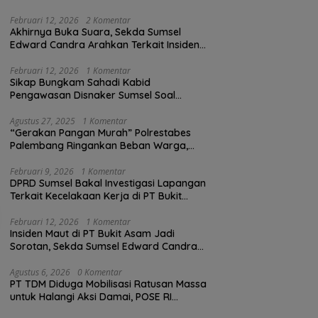
Februari 12, 2026
2 Komentar
Akhirnya Buka Suara, Sekda Sumsel
Edward Candra Arahkan Terkait Insiden
PTBA Dikonfirmasi ke Disnaker
Februari 12, 2026
1 Komentar
Sikap Bungkam Sahadi Kabid
Pengawasan Disnaker Sumsel Soal
Insiden PTBA: Di Mana Transparansi
Pengawasan K3?
Agustus 27, 2025
1 Komentar
“Gerakan Pangan Murah” Polrestabes
Palembang Ringankan Beban Warga,
Harga Beras Jauh Lebih Terjangkau
Februari 9, 2026
1 Komentar
DPRD Sumsel Bakal Investigasi Lapangan
Terkait Kecelakaan Kerja di PT Bukit
Asam
Februari 12, 2026
1 Komentar
Insiden Maut di PT Bukit Asam Jadi
Sorotan, Sekda Sumsel Edward Candra
Bungkam Saat Dikonfirmasi
Agustus 6, 2026
0 Komentar
PT TDM Diduga Mobilisasi Ratusan Massa
untuk Halangi Aksi Damai, POSE RI
Tempuh Jalur Hukum