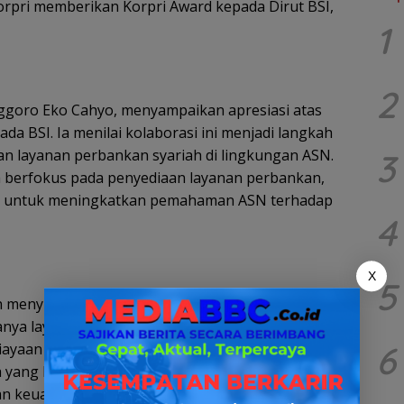
Korpri memberikan Korpri Award kepada Dirut BSI,
1
2
nggoro Eko Cahyo, menyampaikan apresiasi atas
da BSI. Ia menilai kolaborasi ini menjadi langkah
 layanan perbankan syariah di lingkungan ASN.
3
a berfokus pada penyediaan layanan perbankan,
si untuk meningkatkan pemahaman ASN terhadap
4
X
5
ah menyiapkan berbagai layanan yang dapat
anya layanan bank emas untuk investasi jangka
6
ayaan umrah berbasis syariah, serta skema
g kompetitif. Melalui kerja sama ini, Korpri dan
 keuangan syariah yang lebih mudah diakses,