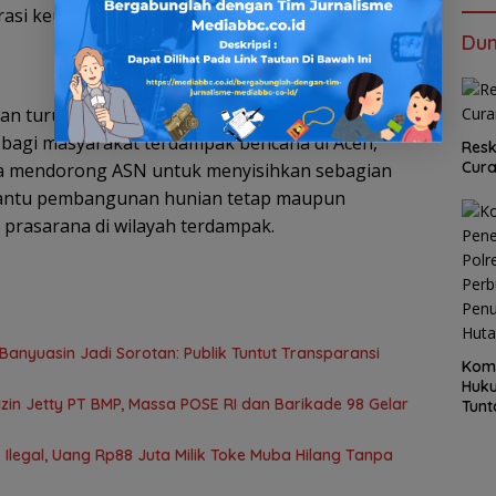
asi keuangan bagi ASN di seluruh Indonesia.
Dun
an turut mengajak seluruh ASN untuk
 bagi masyarakat terdampak bencana di Aceh,
Resk
Cur
 Ia mendorong ASN untuk menyisihkan sebagian
bantu pembangunan hunian tetap maupun
prasarana di wilayah terdampak.
anyuasin Jadi Sorotan: Publik Tuntut Transparansi
Kom
Huku
in Jetty PT BMP, Massa POSE RI dan Barikade 98 Gelar
Tunt
Pela
Hing
Ilegal, Uang Rp88 Juta Milik Toke Muba Hilang Tanpa