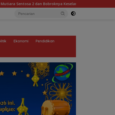
knya Keselamatan Pelayaran: Krisis Implementasi Regulasi hin
litik
Ekonomi
Pendidikan