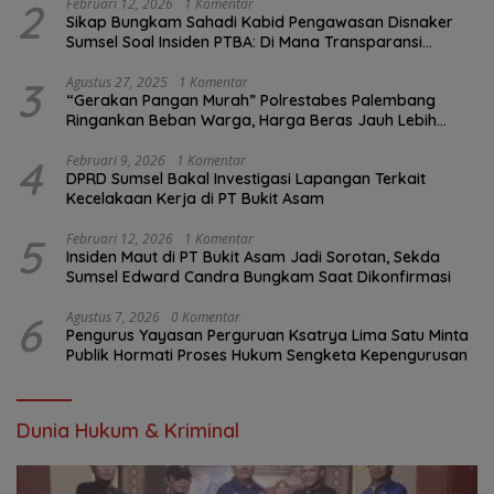
2
Februari 12, 2026
1 Komentar
Sikap Bungkam Sahadi Kabid Pengawasan Disnaker
Sumsel Soal Insiden PTBA: Di Mana Transparansi
Pengawasan K3?
3
Agustus 27, 2025
1 Komentar
“Gerakan Pangan Murah” Polrestabes Palembang
Ringankan Beban Warga, Harga Beras Jauh Lebih
Terjangkau
4
Februari 9, 2026
1 Komentar
DPRD Sumsel Bakal Investigasi Lapangan Terkait
Kecelakaan Kerja di PT Bukit Asam
5
Februari 12, 2026
1 Komentar
Insiden Maut di PT Bukit Asam Jadi Sorotan, Sekda
Sumsel Edward Candra Bungkam Saat Dikonfirmasi
6
Agustus 7, 2026
0 Komentar
Pengurus Yayasan Perguruan Ksatrya Lima Satu Minta
Publik Hormati Proses Hukum Sengketa Kepengurusan
Dunia Hukum & Kriminal