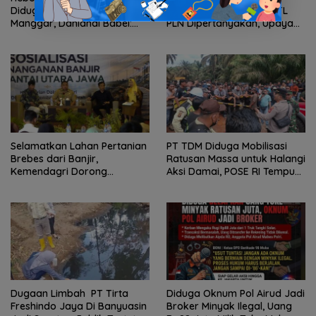
Diduga Pasir Timah di Pos AL
Transparansi Sanksi P2TL
Manggar, Danlanal Babel:
PLN Dipertanyakan, Upaya
Masih Kami Dalami
Konfirmasi GM PLN UID S2JB
Terkesan Tutup Mata
Selamatkan Lahan Pertanian
PT TDM Diduga Mobilisasi
Brebes dari Banjir,
Ratusan Massa untuk Halangi
Kemendagri Dorong
Aksi Damai, POSE RI Tempuh
Program FMNJP
Jalur Hukum
Dugaan Limbah PT Tirta
Diduga Oknum Pol Airud Jadi
Freshindo Jaya Di Banyuasin
Broker Minyak Ilegal, Uang