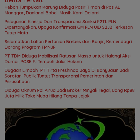
Heboh Tumpukan Karung Diduga Pasir Timah di Pos AL
Manggar, Danlanal Babel: Masih Kami Dalami
Pelayanan Kinerja Dan Transparansi Sanksi P2TL PLN
Dipertanyakan, Upaya Konfirmasi GM PLN UID S2JB Terkesan
Tutup Mata
Selamatkan Lahan Pertanian Brebes dari Banjir, Kemendagri
Dorong Program FMNJP
PT TDM Diduga Mobilisasi Ratusan Massa untuk Halangi Aksi
Damai, POSE RI Tempuh Jalur Hukum
Dugaan Limbah PT Tirta Freshindo Jaya Di Banyuasin Jadi
Sorotan: Publik Tuntut Transparansi Pemerintah dan
Perusahaan
Diduga Oknum Pol Airud Jadi Broker Minyak Ilegal, Uang Rp88
Juta Milik Toke Muba Hilang Tanpa Jejak