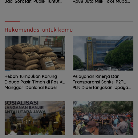
Jadi Sorotan: Publik Tuntut
Rp88 Juta Milik Toke Muba
Transparansi Pemerintah
Hilang Tanpa Jejak
dan Perusahaan
Rekomendasi untuk kamu
Heboh Tumpukan Karung
Pelayanan Kinerja Dan
Diduga Pasir Timah di Pos AL
Transparansi Sanksi P2TL
Manggar, Danlanal Babel:
PLN Dipertanyakan, Upaya
Masih Kami Dalami
Konfirmasi GM PLN UID S2JB
Terkesan Tutup Mata