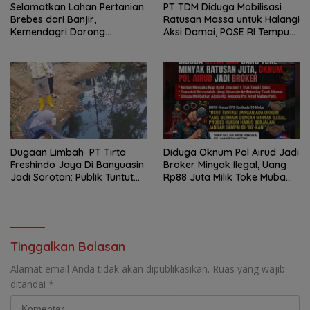
Selamatkan Lahan Pertanian
PT TDM Diduga Mobilisasi
Brebes dari Banjir,
Ratusan Massa untuk Halangi
Kemendagri Dorong
Aksi Damai, POSE RI Tempuh
Program FMNJP
Jalur Hukum
Dugaan Limbah PT Tirta
Diduga Oknum Pol Airud Jadi
Freshindo Jaya Di Banyuasin
Broker Minyak Ilegal, Uang
Jadi Sorotan: Publik Tuntut
Rp88 Juta Milik Toke Muba
Transparansi Pemerintah
Hilang Tanpa Jejak
dan Perusahaan
Tinggalkan Balasan
Alamat email Anda tidak akan dipublikasikan.
Ruas yang wajib
ditandai
*