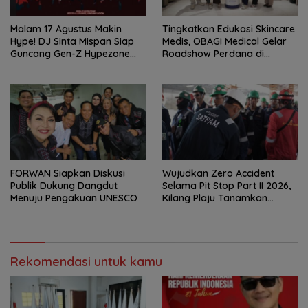
Malam 17 Agustus Makin
Tingkatkan Edukasi Skincare
Hype! DJ Sinta Mispan Siap
Medis, OBAGI Medical Gelar
Guncang Gen-Z Hypezone
Roadshow Perdana di
Palembang
Foreverskin Clinic
FORWAN Siapkan Diskusi
Wujudkan Zero Accident
Publik Dukung Dangdut
Selama Pit Stop Part II 2026,
Menuju Pengakuan UNESCO
Kilang Plaju Tanamkan
Budaya HSSE Melalui Safety
Campaign
Rekomendasi untuk kamu