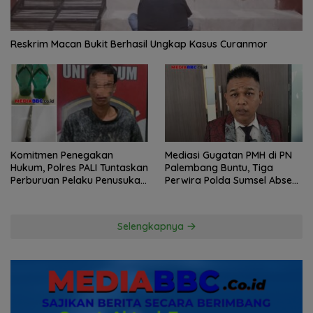
Reskrim Macan Bukit Berhasil Ungkap Kasus Curanmor
Komitmen Penegakan
Mediasi Gugatan PMH di PN
Hukum, Polres PALI Tuntaskan
Palembang Buntu, Tiga
Perburuan Pelaku Penusukan
Perwira Polda Sumsel Absen,
Hingga ke Hutan
Kuasa Hukum Penggugat
Pertanyakan Komitmen
Hormati Proses Hukum
Selengkapnya