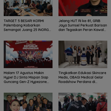
TARGET 5 BESAR! KORMI
Jelang HUT RI ke-81, GRIB
Palembang Kobarkan
Jaya Sumsel Perkuat Barisan
Semangat Juang 25 INORGA
dan Tegaskan Peran Kawal
Menuju FORPROV II Sumsel
Aspirasi Rakyat.
2026!
Malam 17 Agustus Makin
Tingkatkan Edukasi Skincare
Hype! DJ Sinta Mispan Siap
Medis, OBAGI Medical Gelar
Guncang Gen-Z Hypezone
Roadshow Perdana di
Palembang
Foreverskin Clinic