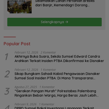
Selamatkan Lahan Pertanian Brebes
dari Banjir, Kemendagri Dorong
Program FMNJP
Selengkapnya
Popular Post
1
Februari 12, 2026
2 Komentar
Akhirnya Buka Suara, Sekda Sumsel Edward Candra
Arahkan Terkait Insiden PTBA Dikonfirmasi ke Disnaker
2
Februari 12, 2026
1 Komentar
Sikap Bungkam Sahadi Kabid Pengawasan Disnaker
Sumsel Soal Insiden PTBA: Di Mana Transparansi
Pengawasan K3?
3
Agustus 27, 2025
1 Komentar
“Gerakan Pangan Murah” Polrestabes Palembang
Ringankan Beban Warga, Harga Beras Jauh Lebih
Terjangkau
4
Februari 9, 2026
1 Komentar
DPRD Sumsel Bakal Investigasi Lapangan Terkait