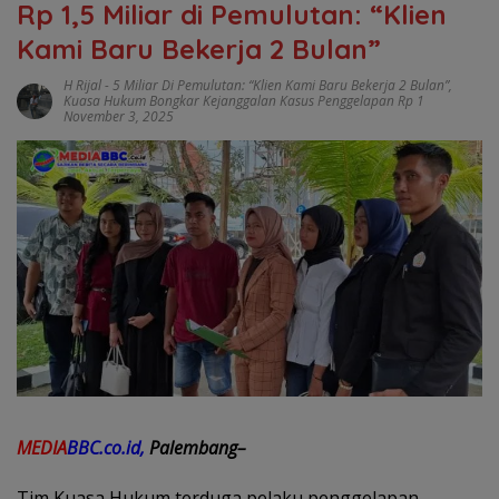
Rp 1,5 Miliar di Pemulutan: “Klien
Kami Baru Bekerja 2 Bulan”
H Rijal
-
5 Miliar Di Pemulutan: “Klien Kami Baru Bekerja 2 Bulan”
,
Kuasa Hukum Bongkar Kejanggalan Kasus Penggelapan Rp 1
November 3, 2025
MEDIA
BBC.co.id,
Palembang–
Tim Kuasa Hukum terduga pelaku penggelapan