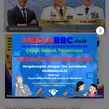
X
hukum & kriminal
mediabbc.co.id
news