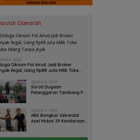
eputar Daearah
ustus 6, 2026
duga Oknum Pol Airud Jadi Broker
nyak Ilegal, Uang Rp88 Juta Milik Toke
ba Hilang Tanpa Jejak
Agustus 6, 2026
Soroti Dugaan
Pelanggaran Tambang PT
BSPC, Koalisi Aktivis
Sumsel Beri Tenggat 1
Minggu ke Pemerintah
Agustus 5, 2026
ABS Bongkar Sekandal
Aset Muba! 29 Kendaraan
Dinas Bernilai Milyaran Tak
Jelas Tanpa Jejak