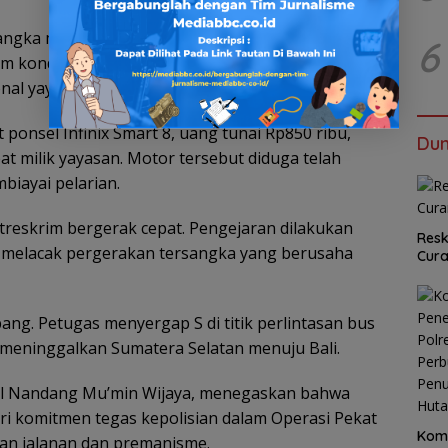
rsangka mengancam korban menggunakan obeng
6
am kondisi terdesak, korban dipaksa menyerahkan
nal yayasan.
ponsel Infinix Smart 8, uang tunai Rp850 ribu,
Dun
t milik yayasan. Motor tersebut diduga telah
biayai pelarian.
atreskrim bergerak cepat. Pengejaran dilakukan
Resk
si melacak pergerakan tersangka yang berusaha
Cur
bang. Petugas menyergap S di titik perlintasan bus
p meninggalkan Sumatera Selatan menuju Bali.
ol Nandang Mu’min Wijaya, menegaskan bahwa
i komitmen tegas kepolisian dalam Operasi Pekat
Kom
an jalanan dan premanisme.