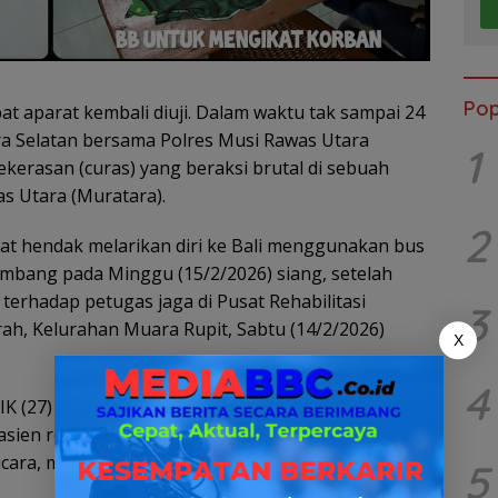
Pop
at aparat kembali diuji. Dalam waktu tak sampai 24
ra Selatan bersama Polres Musi Rawas Utara
1
erasan (curas) yang beraksi brutal di sebuah
as Utara (Muratara).
2
saat hendak melarikan diri ke Bali menggunakan bus
lembang pada Minggu (15/2/2026) siang, setelah
erhadap petugas jaga di Pusat Rehabilitasi
3
h, Kelurahan Muara Rupit, Sabtu (14/2/2026)
X
4
 IK (27) dan AP (42), tengah berjaga. S bersama tiga
asien rehabilitasi mendatangi korban usai
icara, mereka langsung melakukan penganiayaan
5