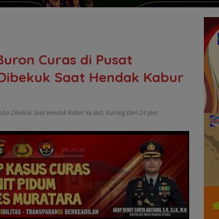
Buron Curas di Pusat
 Dibekuk Saat Hendak Kabur
koba Dibekuk Saat Hendak Kabur Ke Bali
,
Kurang Dari 24 Jam