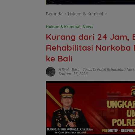
Beranda
Hukum & Kriminal
Hukum & Kriminal
,
News
Kurang dari 24 Jam, 
Rehabilitasi Narkoba
ke Bali
H Rijal
-
Buron Curas Di Pusat Rehabilitasi Nar
Februari 17, 2026