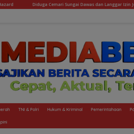
ngai Dawas dan Langgar Izin Jetty PT BMP, Massa POSE RI dan 
erah
TNI & Polri
Hukum & Kriminal
Pemerintahaan
Po
pini