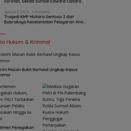
Sorotan, Sekda Sumsel Edward Candra
Bungkam Saat Dikonfirmasi
Agustus 6, 2026
0 Komentar
Tragedi KMP Mutiara Sentosa 2 dan
Bobroknya Keselamatan Pelayaran: Krisis
Implementasi Regulasi hingga Moral
Hazard
ia Hukum & Kriminal
rim Macan Bukit Berhasil Ungkap Kasus
anmor
itmen Penegakan