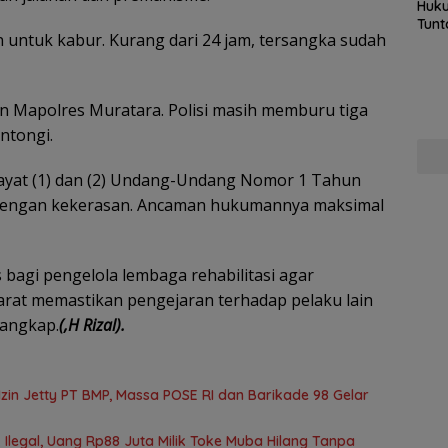
Huku
Tunt
n untuk kabur. Kurang dari 24 jam, tersangka sudah
Pela
Hing
n Mapolres Muratara. Polisi masih memburu tiga
antongi.
9 ayat (1) dan (2) Undang-Undang Nomor 1 Tahun
 dengan kekerasan. Ancaman hukumannya maksimal
s bagi pengelola lembaga rehabilitasi agar
rat memastikan pengejaran terhadap pelaku lain
tangkap.
(,H Rizal).
in Jetty PT BMP, Massa POSE RI dan Barikade 98 Gelar
Ilegal, Uang Rp88 Juta Milik Toke Muba Hilang Tanpa