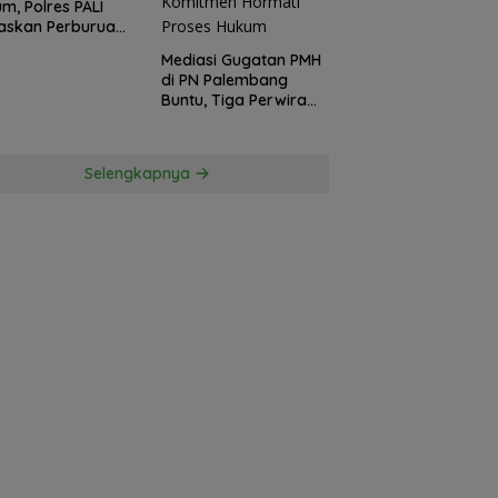
m, Polres PALI
askan Perburuan
ku Penusukan
Mediasi Gugatan PMH
ga ke Hutan
di PN Palembang
Buntu, Tiga Perwira
Polda Sumsel Absen,
Kuasa Hukum
Penggugat
Selengkapnya
Pertanyakan
Komitmen Hormati
Proses Hukum