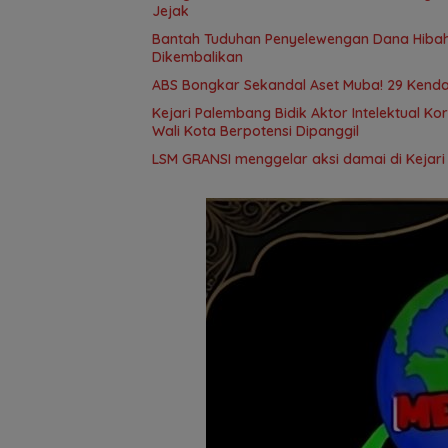
Jejak
Bantah Tuduhan Penyelewengan Dana Hibah,
Dikembalikan
ABS Bongkar Sekandal Aset Muba! 29 Kendar
Kejari Palembang Bidik Aktor Intelektual Ko
Wali Kota Berpotensi Dipanggil
LSM GRANSI menggelar aksi damai di Kejari