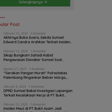
Selengkapnya
ular Post
Februari 12, 2026
2 Komentar
Akhirnya Buka Suara, Sekda Sumsel
Edward Candra Arahkan Terkait Insiden
PTBA Dikonfirmasi ke Disnaker
Februari 12, 2026
1 Komentar
Sikap Bungkam Sahadi Kabid
Pengawasan Disnaker Sumsel Soal
Insiden PTBA: Di Mana Transparansi
Pengawasan K3?
Agustus 27, 2025
1 Komentar
“Gerakan Pangan Murah” Polrestabes
Palembang Ringankan Beban Warga,
Harga Beras Jauh Lebih Terjangkau
Februari 9, 2026
1 Komentar
DPRD Sumsel Bakal Investigasi Lapangan
Terkait Kecelakaan Kerja di PT Bukit
Asam
Februari 12, 2026
1 Komentar
Insiden Maut di PT Bukit Asam Jadi