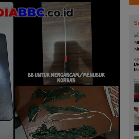
S
Ag
Di
Mi
Mu