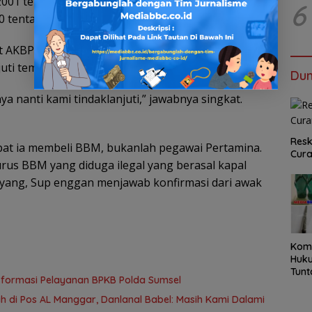
001 tentang Minyak dan Gas Bumi, yang telah
6
tentang Cipta Kerja.
t AKBP Aditya Pratama ketika dihubungi
ti temuan tersebut.
Dun
ya nanti kami tindaklanjuti,” jawabnya singkat.
Resk
pat ia membeli BBM, bukanlah pegawai Pertamina.
Cur
rus BBM yang diduga ilegal yang berasal kapal
ayang, Sup enggan menjawab konfirmasi dari awak
Kom
Huku
Tunt
sformasi Pelayanan BPKB Polda Sumsel
Pela
Hing
 di Pos AL Manggar, Danlanal Babel: Masih Kami Dalami