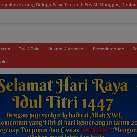
imah di Pos AL Manggar, Danlanal Babel: Masih Kami Dalami
erah
TNI & Polri
Hukum & Kriminal
Pemerintahaan
Po
pini