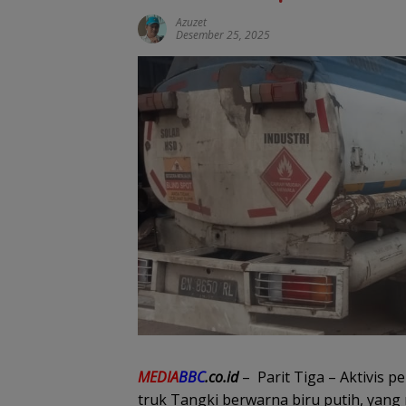
Azuzet
Desember 25, 2025
MEDIA
BBC
.co.id
– Parit Tiga – Aktivis
truk Tangki berwarna biru putih, yang 