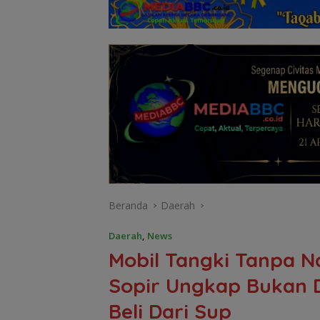
Beranda
Daerah
Daerah
,
News
Mobil Tangki Tanpa 
Sopir Ungkap Bukan 
Beli Dari Sup