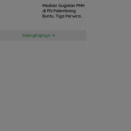
Mediasi Gugatan PMH
di PN Palembang
Buntu, Tiga Perwira
Polda Sumsel Absen,
Kuasa Hukum
Penggugat
Selengkapnya
Pertanyakan
Komitmen Hormati
Proses Hukum