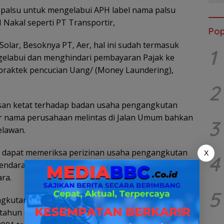
palsu untuk mengelabui APH label nama palsu
Nakal seperti PT Transportir,
Pop
 Solar, Besoknya PT, Aer, hal ini sudah termasuk
1
gelabui dan menghindari pembayaran Pajak ke
 praktek pencucian Uang/ (Money Laundering),
2
an ketat terhadap badan usaha pengangkutan
ker nama perusahaan melintas di Jalan Umum bahkan
3
elawan.
 dapat memeriksa perizinan usaha pengangkutan
X
4
endaraan BN 8650 R mencegah terjadi
ra.
5
kutan dan/atau niaga BBM tanpa izin resmi dapat
tahun dan denda hingga Rp60 miliar, sesuai