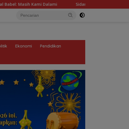
Sidang Kasus Penusukan di Kertapati, Empat Saksi Beri
litik
Ekonomi
Pendidikan