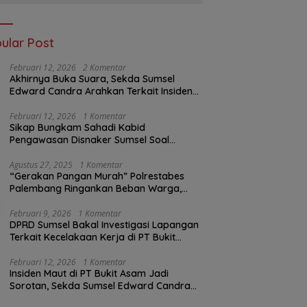
ular Post
Februari 12, 2026
2 Komentar
Akhirnya Buka Suara, Sekda Sumsel
Edward Candra Arahkan Terkait Insiden
PTBA Dikonfirmasi ke Disnaker
Februari 12, 2026
1 Komentar
Sikap Bungkam Sahadi Kabid
Pengawasan Disnaker Sumsel Soal
Insiden PTBA: Di Mana Transparansi
Pengawasan K3?
Agustus 27, 2025
1 Komentar
“Gerakan Pangan Murah” Polrestabes
Palembang Ringankan Beban Warga,
Harga Beras Jauh Lebih Terjangkau
Februari 9, 2026
1 Komentar
DPRD Sumsel Bakal Investigasi Lapangan
Terkait Kecelakaan Kerja di PT Bukit
Asam
Februari 12, 2026
1 Komentar
Insiden Maut di PT Bukit Asam Jadi
Sorotan, Sekda Sumsel Edward Candra
Bungkam Saat Dikonfirmasi