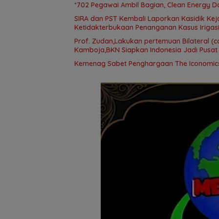
*702 Pegawai Ambil Bagian, Clean Energy D
SIRA dan PST Kembali Laporkan Kasidik Kej
Ketidakterbukaan Penanganan Kasus Irigasi
Prof. Zudan,Lakukan pertemuan Bilateral (c
Kamboja,BKN Siapkan Indonesia Jadi Pusat
Kemenag Sabet Penghargaan The Iconomics 