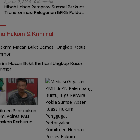
Agustus 7, 2026
0 Komentar
Hibah Lahan Pemprov Sumsel Perkuat
Transformasi Pelayanan BPKB Polda
Sumsel
ia Hukum & Kriminal
rim Macan Bukit Berhasil Ungkap Kasus
anmor
itmen Penegakan
m, Polres PALI
askan Perburuan
ku Penusukan
ga ke Hutan