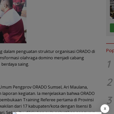
Pop
g dalam penguatan struktur organisasi ORADO di
ansformasi olahraga domino menjadi cabang
1
 berdaya saing.
2
s Umum Pengprov ORADO Sumsel, Ari Maulana,
n laporan kegiatan. Ia menjelaskan bahwa ORADO
3
pembukaan Training Referee pertama di Provinsi
wakilan dari 17 kabupaten/kota dengan lisensi B
X
ri. Selain itu, dilakukan pula pelantikan pengurus