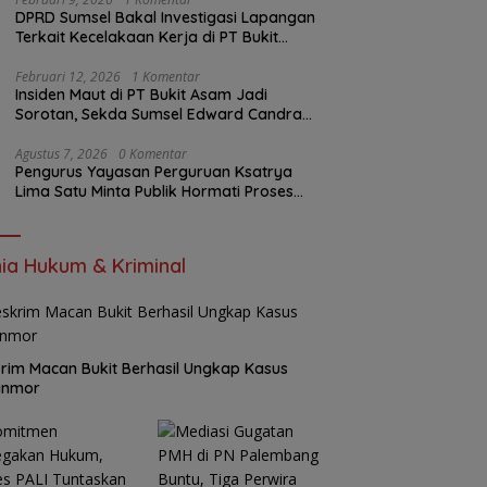
DPRD Sumsel Bakal Investigasi Lapangan
Terkait Kecelakaan Kerja di PT Bukit
Asam
Februari 12, 2026
1 Komentar
Insiden Maut di PT Bukit Asam Jadi
Sorotan, Sekda Sumsel Edward Candra
Bungkam Saat Dikonfirmasi
Agustus 7, 2026
0 Komentar
Pengurus Yayasan Perguruan Ksatrya
Lima Satu Minta Publik Hormati Proses
Hukum Sengketa Kepengurusan
ia Hukum & Kriminal
rim Macan Bukit Berhasil Ungkap Kasus
anmor