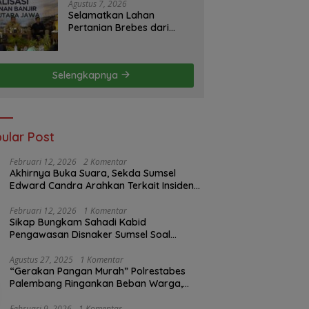
S2JB Terkesan Tutup Mata
Agustus 7, 2026
Selamatkan Lahan
Pertanian Brebes dari
Banjir, Kemendagri
Dorong Program FMNJP
Selengkapnya
ular Post
Februari 12, 2026
2 Komentar
Akhirnya Buka Suara, Sekda Sumsel
Edward Candra Arahkan Terkait Insiden
PTBA Dikonfirmasi ke Disnaker
Februari 12, 2026
1 Komentar
Sikap Bungkam Sahadi Kabid
Pengawasan Disnaker Sumsel Soal
Insiden PTBA: Di Mana Transparansi
Pengawasan K3?
Agustus 27, 2025
1 Komentar
“Gerakan Pangan Murah” Polrestabes
Palembang Ringankan Beban Warga,
Harga Beras Jauh Lebih Terjangkau
Februari 9, 2026
1 Komentar