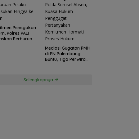
itmen Penegakan
m, Polres PALI
askan Perburuan
ku Penusukan
Mediasi Gugatan PMH
ga ke Hutan
di PN Palembang
Buntu, Tiga Perwira
Polda Sumsel Absen,
Kuasa Hukum
Penggugat
Selengkapnya
Pertanyakan
Komitmen Hormati
Proses Hukum