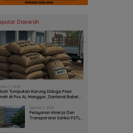
eputar Daearah
ustus 7, 2026
boh Tumpukan Karung Diduga Pasir
mah di Pos AL Manggar, Danlanal Babel:
sih Kami Dalami
Agustus 7, 2026
Pelayanan Kinerja Dan
Transparansi Sanksi P2TL
PLN Dipertanyakan, Upaya
Konfirmasi GM PLN UID