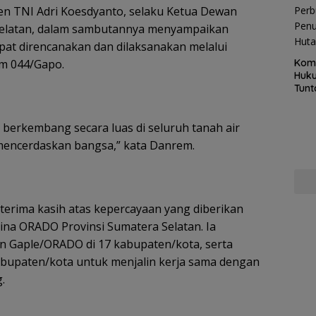
en TNI Adri Koesdyanto, selaku Ketua Dewan
elatan, dalam sambutannya menyampaikan
at direncanakan dan dilaksanakan melalui
Kom
em 044/Gapo.
Huku
Tunt
Pela
Hing
berkembang secara luas di seluruh tanah air
mencerdaskan bangsa,” kata Danrem.
rima kasih atas kepercayaan yang diberikan
na ORADO Provinsi Sumatera Selatan. Ia
 Gaple/ORADO di 17 kabupaten/kota, serta
upaten/kota untuk menjalin kerja sama dengan
.