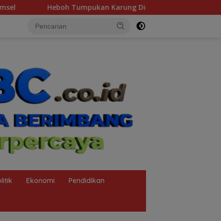
n Karung Diduga Pasir Timah di Pos AL Manggar, Danlanal Ba
litik
Ekonomi
Pendidikan