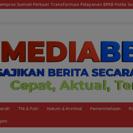
nsformasi Pelayanan BPKB Polda Sumsel
Heboh Tumpuka
erah
TNI & Polri
Hukum & Kriminal
Pemerintahaan
Po
pini