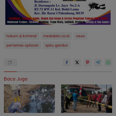
hukum & kriminal
mediabbc.co.id
news
pertamax oplosan
spbu gandus
Baca Juga