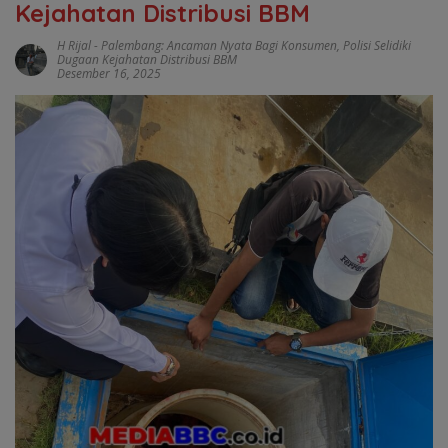
Kejahatan Distribusi BBM
H Rijal
-
Palembang: Ancaman Nyata Bagi Konsumen
,
Polisi Selidiki
Dugaan Kejahatan Distribusi BBM
Desember 16, 2025