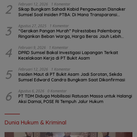
2
Februari 12, 2026
1 Komentar
Sikap Bungkam Sahadi Kabid Pengawasan Disnaker
Sumsel Soal Insiden PTBA: Di Mana Transparansi
Pengawasan K3?
3
Agustus 27, 2025
1 Komentar
“Gerakan Pangan Murah” Polrestabes Palembang
Ringankan Beban Warga, Harga Beras Jauh Lebih
Terjangkau
4
Februari 9, 2026
1 Komentar
DPRD Sumsel Bakal Investigasi Lapangan Terkait
Kecelakaan Kerja di PT Bukit Asam
5
Februari 12, 2026
1 Komentar
Insiden Maut di PT Bukit Asam Jadi Sorotan, Sekda
Sumsel Edward Candra Bungkam Saat Dikonfirmasi
6
Agustus 6, 2026
0 Komentar
PT TDM Diduga Mobilisasi Ratusan Massa untuk Halangi
Aksi Damai, POSE RI Tempuh Jalur Hukum
Dunia Hukum & Kriminal