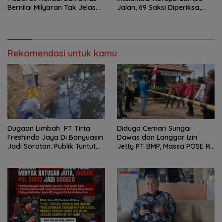
Bernilai Milyaran Tak Jelas
Jalan, 69 Saksi Diperiksa,
Tanpa Jejak
Wali Kota-Wakil Wali Kota
Berpotensi Dipanggil
Rekomendasi untuk kamu
Dugaan Limbah PT Tirta
Diduga Cemari Sungai
Freshindo Jaya Di Banyuasin
Dawas dan Langgar Izin
Jadi Sorotan: Publik Tuntut
Jetty PT BMP, Massa POSE RI
Transparansi Pemerintah
dan Barikade 98 Gelar Aksi
dan Perusahaan
Mendesak Pengusutan
Tuntas