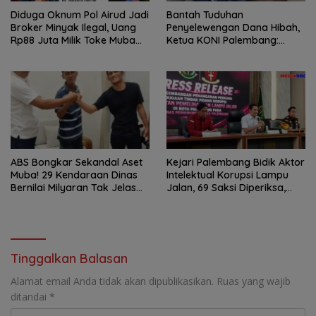
Diduga Oknum Pol Airud Jadi
Bantah Tuduhan
Broker Minyak Ilegal, Uang
Penyelewengan Dana Hibah,
Rp88 Juta Milik Toke Muba
Ketua KONI Palembang:
Hilang Tanpa Jejak
Seluruh Sisa Anggaran Sudah
Dikembalikan
ABS Bongkar Sekandal Aset
Kejari Palembang Bidik Aktor
Muba! 29 Kendaraan Dinas
Intelektual Korupsi Lampu
Bernilai Milyaran Tak Jelas
Jalan, 69 Saksi Diperiksa,
Tanpa Jejak
Wali Kota-Wakil Wali Kota
Berpotensi Dipanggil
Tinggalkan Balasan
Alamat email Anda tidak akan dipublikasikan.
Ruas yang wajib
ditandai
*