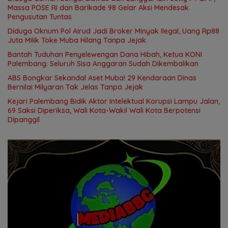
Massa POSE RI dan Barikade 98 Gelar Aksi Mendesak
Pengusutan Tuntas
Diduga Oknum Pol Airud Jadi Broker Minyak Ilegal, Uang Rp88
Juta Milik Toke Muba Hilang Tanpa Jejak
Bantah Tuduhan Penyelewengan Dana Hibah, Ketua KONI
Palembang: Seluruh Sisa Anggaran Sudah Dikembalikan
ABS Bongkar Sekandal Aset Muba! 29 Kendaraan Dinas
Bernilai Milyaran Tak Jelas Tanpa Jejak
Kejari Palembang Bidik Aktor Intelektual Korupsi Lampu Jalan,
69 Saksi Diperiksa, Wali Kota-Wakil Wali Kota Berpotensi
Dipanggil