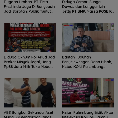
Dugaan Limbah PT Tirta
Diduga Cemari Sungai
Freshindo Jaya Di Banyuasin
Dawas dan Langgar Izin
Jadi Sorotan: Publik Tuntut
Jetty PT BMP, Massa POSE RI
Transparansi Pemerintah
dan Barikade 98 Gelar Aksi
dan Perusahaan
Mendesak Pengusutan
Tuntas
Diduga Oknum Pol Airud Jadi
Bantah Tuduhan
Broker Minyak Ilegal, Uang
Penyelewengan Dana Hibah,
Rp88 Juta Milik Toke Muba
Ketua KONI Palembang:
Hilang Tanpa Jejak
Seluruh Sisa Anggaran Sudah
Dikembalikan
ABS Bongkar Sekandal Aset
Kejari Palembang Bidik Aktor
Muba! 29 Kendaraan Dinas
Intelektual Korupsi Lampu