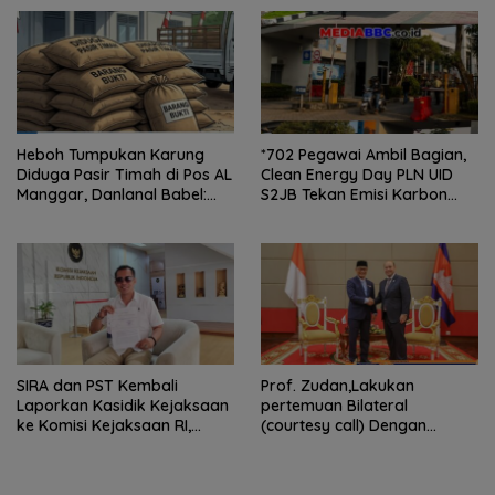
Kepengurusan
Heboh Tumpukan Karung
*702 Pegawai Ambil Bagian,
Diduga Pasir Timah di Pos AL
Clean Energy Day PLN UID
Manggar, Danlanal Babel:
S2JB Tekan Emisi Karbon
Masih Kami Dalami
hingga 15 Ton*
SIRA dan PST Kembali
Prof. Zudan,Lakukan
Laporkan Kasidik Kejaksaan
pertemuan Bilateral
ke Komisi Kejaksaan RI,
(courtesy call) Dengan
Soroti Dugaan
Deputy Prime Minister
Ketidakterbukaan
Kerajaan Kamboja,BKN
Penanganan Kasus Irigasi Air
Siapkan Indonesia Jadi Pusat