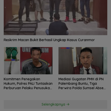
Reskrim Macan Bukit Berhasil Ungkap Kasus Curanmor
Komitmen Penegakan
Mediasi Gugatan PMH di PN
Hukum, Polres PALI Tuntaskan
Palembang Buntu, Tiga
Perburuan Pelaku Penusukan
Perwira Polda Sumsel Absen,
Hingga ke Hutan
Kuasa Hukum Penggugat
Pertanyakan Komitmen
Hormati Proses Hukum
Selengkapnya