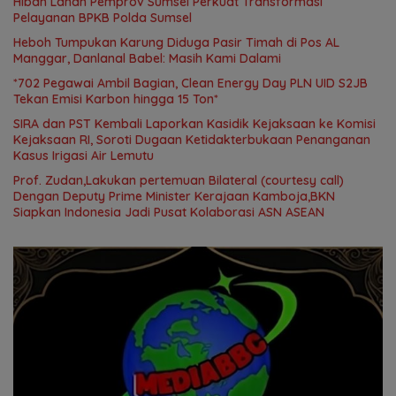
Hibah Lahan Pemprov Sumsel Perkuat Transformasi
Pelayanan BPKB Polda Sumsel
Heboh Tumpukan Karung Diduga Pasir Timah di Pos AL
Manggar, Danlanal Babel: Masih Kami Dalami
*702 Pegawai Ambil Bagian, Clean Energy Day PLN UID S2JB
Tekan Emisi Karbon hingga 15 Ton*
SIRA dan PST Kembali Laporkan Kasidik Kejaksaan ke Komisi
Kejaksaan RI, Soroti Dugaan Ketidakterbukaan Penanganan
Kasus Irigasi Air Lemutu
Prof. Zudan,Lakukan pertemuan Bilateral (courtesy call)
Dengan Deputy Prime Minister Kerajaan Kamboja,BKN
Siapkan Indonesia Jadi Pusat Kolaborasi ASN ASEAN