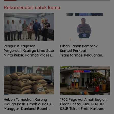
Lemutu
Kolaborasi ASN ASEAN
Rekomendasi untuk kamu
Pengurus Yayasan
Hibah Lahan Pemprov
Perguruan Ksatrya Lima Satu
Sumsel Perkuat
Minta Publik Hormati Proses
Transformasi Pelayanan
Hukum Sengketa
BPKB Polda Sumsel
Kepengurusan
Heboh Tumpukan Karung
*702 Pegawai Ambil Bagian,
Diduga Pasir Timah di Pos AL
Clean Energy Day PLN UID
Manggar, Danlanal Babel:
S2JB Tekan Emisi Karbon
Masih Kami Dalami
hingga 15 Ton*