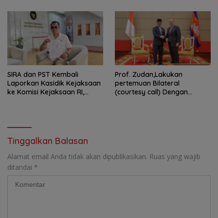
SIRA dan PST Kembali
Prof. Zudan,Lakukan
Laporkan Kasidik Kejaksaan
pertemuan Bilateral
ke Komisi Kejaksaan RI,
(courtesy call) Dengan
Soroti Dugaan
Deputy Prime Minister
Ketidakterbukaan
Kerajaan Kamboja,BKN
Penanganan Kasus Irigasi Air
Siapkan Indonesia Jadi Pusat
Lemutu
Kolaborasi ASN ASEAN
Tinggalkan Balasan
Alamat email Anda tidak akan dipublikasikan.
Ruas yang wajib
ditandai
*