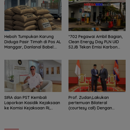
Heboh Tumpukan Karung
*702 Pegawai Ambil Bagian,
Diduga Pasir Timah di Pos AL
Clean Energy Day PLN UID
Manggar, Danlanal Babel:
S2JB Tekan Emisi Karbon
Masih Kami Dalami
hingga 15 Ton*
SIRA dan PST Kembali
Prof. Zudan,Lakukan
Laporkan Kasidik Kejaksaan
pertemuan Bilateral
ke Komisi Kejaksaan RI,
(courtesy call) Dengan
Soroti Dugaan
Deputy Prime Minister
Ketidakterbukaan
Kerajaan Kamboja,BKN
Penanganan Kasus Irigasi Air
Siapkan Indonesia Jadi Pusat
Lemutu
Kolaborasi ASN ASEAN