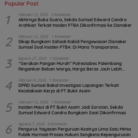
Popular Post
1
Februari 12, 2026
2 Komentar
Akhirnya Buka Suara, Sekda Sumsel Edward Candra
Arahkan Terkait Insiden PTBA Dikonfirmasi ke Disnaker
2
Februari 12, 2026
1 Komentar
Sikap Bungkam Sahadi Kabid Pengawasan Disnaker
Sumsel Soal Insiden PTBA: Di Mana Transparansi
Pengawasan K3?
3
Agustus 27, 2025
1 Komentar
“Gerakan Pangan Murah” Polrestabes Palembang
Ringankan Beban Warga, Harga Beras Jauh Lebih
Terjangkau
4
Februari 9, 2026
1 Komentar
DPRD Sumsel Bakal Investigasi Lapangan Terkait
Kecelakaan Kerja di PT Bukit Asam
5
Februari 12, 2026
1 Komentar
Insiden Maut di PT Bukit Asam Jadi Sorotan, Sekda
Sumsel Edward Candra Bungkam Saat Dikonfirmasi
6
Agustus 7, 2026
0 Komentar
Pengurus Yayasan Perguruan Ksatrya Lima Satu Minta
Publik Hormati Proses Hukum Sengketa Kepengurusan