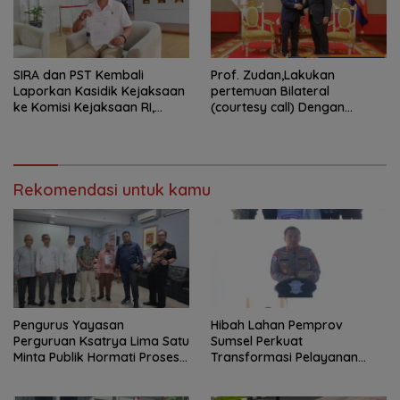
SIRA dan PST Kembali
Prof. Zudan,Lakukan
Laporkan Kasidik Kejaksaan
pertemuan Bilateral
ke Komisi Kejaksaan RI,
(courtesy call) Dengan
Soroti Dugaan
Deputy Prime Minister
Ketidakterbukaan
Kerajaan Kamboja,BKN
Penanganan Kasus Irigasi Air
Siapkan Indonesia Jadi Pusat
Lemutu
Kolaborasi ASN ASEAN
Rekomendasi untuk kamu
Pengurus Yayasan
Hibah Lahan Pemprov
Perguruan Ksatrya Lima Satu
Sumsel Perkuat
Minta Publik Hormati Proses
Transformasi Pelayanan
Hukum Sengketa
BPKB Polda Sumsel
Kepengurusan