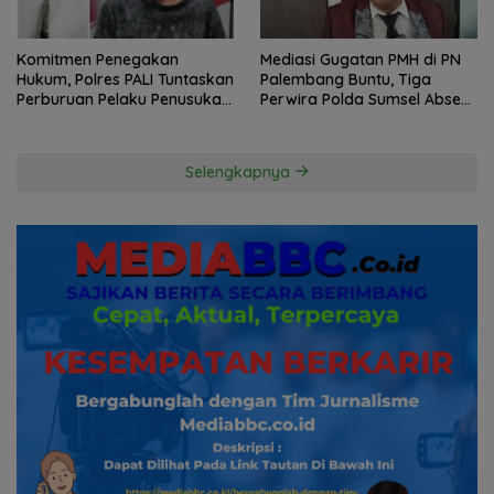
Komitmen Penegakan
Mediasi Gugatan PMH di PN
Hukum, Polres PALI Tuntaskan
Palembang Buntu, Tiga
Perburuan Pelaku Penusukan
Perwira Polda Sumsel Absen,
Hingga ke Hutan
Kuasa Hukum Penggugat
Pertanyakan Komitmen
Hormati Proses Hukum
Selengkapnya