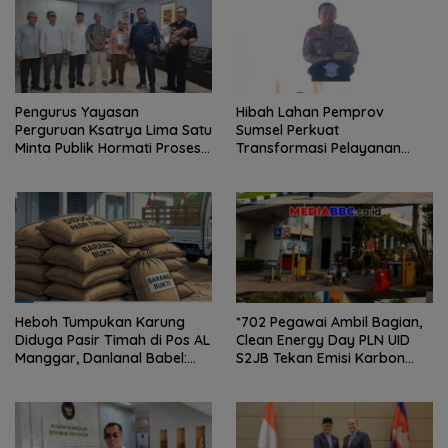
Pengurus Yayasan
Hibah Lahan Pemprov
Perguruan Ksatrya Lima Satu
Sumsel Perkuat
Minta Publik Hormati Proses
Transformasi Pelayanan
Hukum Sengketa
BPKB Polda Sumsel
Kepengurusan
Heboh Tumpukan Karung
*702 Pegawai Ambil Bagian,
Diduga Pasir Timah di Pos AL
Clean Energy Day PLN UID
Manggar, Danlanal Babel:
S2JB Tekan Emisi Karbon
Masih Kami Dalami
hingga 15 Ton*