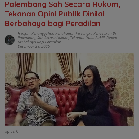
Palembang Sah Secara Hukum,
Tekanan Opini Publik Dinilai
Berbahaya bagi Peradilan
H Rijal
-
Penangguhan Penahanan Tersangka Penusukan Di
Palembang Sah Secara Hukum
,
Tekanan Opini Publik Dinilai
Berbahaya Bagi Peradilan
Desember 28, 2025
oplus_0