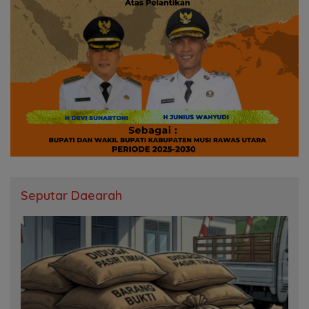
Seputar Daearah