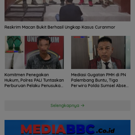
Reskrim Macan Bukit Berhasil Ungkap Kasus Curanmor
Komitmen Penegakan
Mediasi Gugatan PMH di PN
Hukum, Polres PALI Tuntaskan
Palembang Buntu, Tiga
Perburuan Pelaku Penusukan
Perwira Polda Sumsel Absen,
Hingga ke Hutan
Kuasa Hukum Penggugat
Pertanyakan Komitmen
Hormati Proses Hukum
Selengkapnya