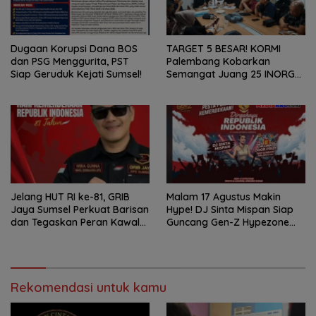
Dugaan Korupsi Dana BOS
TARGET 5 BESAR! KORMI
dan PSG Menggurita, PST
Palembang Kobarkan
Siap Geruduk Kejati Sumsel!
Semangat Juang 25 INORGA
Menuju FORPROV II Sumsel
2026!
Jelang HUT RI ke-81, GRIB
Malam 17 Agustus Makin
Jaya Sumsel Perkuat Barisan
Hype! DJ Sinta Mispan Siap
dan Tegaskan Peran Kawal
Guncang Gen-Z Hypezone
Aspirasi Rakyat.
Palembang
Rekomendasi untuk kamu