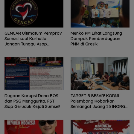
GENCAR Ultimatum Pemprov
Menko PM Lihat Langsung
Sumsel soal Karhutla:
Dampak Pemberdayaan
Jangan Tunggu Asap
PNM di Gresik
Mengepung Rakyat, Negara
Harus Bergerak
Dugaan Korupsi Dana BOS
TARGET 5 BESAR! KORMI
dan PSG Menggurita, PST
Palembang Kobarkan
Siap Geruduk Kejati Sumsel!
Semangat Juang 25 INORGA
Menuju FORPROV II Sumsel
2026!