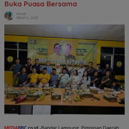
Buka Puasa Bersama
Azuzet
Maret 5, 2026
MEDIA
BBC
.co.id
-Bandar Lampung, Pimpinan Daerah