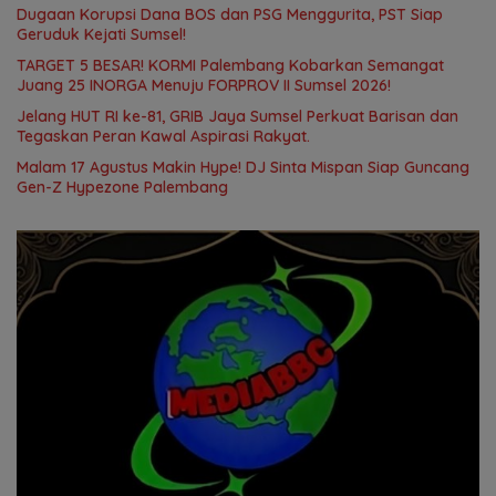
Dugaan Korupsi Dana BOS dan PSG Menggurita, PST Siap
Geruduk Kejati Sumsel!
TARGET 5 BESAR! KORMI Palembang Kobarkan Semangat
Juang 25 INORGA Menuju FORPROV II Sumsel 2026!
Jelang HUT RI ke-81, GRIB Jaya Sumsel Perkuat Barisan dan
Tegaskan Peran Kawal Aspirasi Rakyat.
Malam 17 Agustus Makin Hype! DJ Sinta Mispan Siap Guncang
Gen-Z Hypezone Palembang