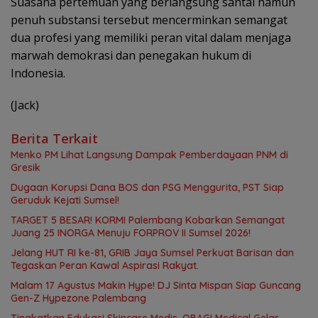
Suasana pertemuan yang berlangsung santai namun
penuh substansi tersebut mencerminkan semangat
dua profesi yang memiliki peran vital dalam menjaga
marwah demokrasi dan penegakan hukum di
Indonesia.
(Jack)
Berita Terkait
Menko PM Lihat Langsung Dampak Pemberdayaan PNM di
Gresik
Dugaan Korupsi Dana BOS dan PSG Menggurita, PST Siap
Geruduk Kejati Sumsel!
TARGET 5 BESAR! KORMI Palembang Kobarkan Semangat
Juang 25 INORGA Menuju FORPROV II Sumsel 2026!
Jelang HUT RI ke-81, GRIB Jaya Sumsel Perkuat Barisan dan
Tegaskan Peran Kawal Aspirasi Rakyat.
Malam 17 Agustus Makin Hype! DJ Sinta Mispan Siap Guncang
Gen-Z Hypezone Palembang
Tingkatkan Edukasi Skincare Medis, OBAGI Medical Gelar