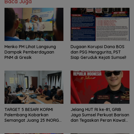
Baca Juga
Menko PM Lihat Langsung
Dugaan Korupsi Dana BOS
Dampak Pemberdayaan
dan PSG Menggurita, PST
PNM di Gresik
Siap Geruduk Kejati Sumsel!
TARGET 5 BESAR! KORMI
Jelang HUT RI ke-81, GRIB
Palembang Kobarkan
Jaya Sumsel Perkuat Barisan
Semangat Juang 25 INORGA
dan Tegaskan Peran Kawal
Menuju FORPROV II Sumsel
Aspirasi Rakyat.
2026!