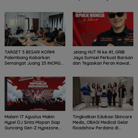
TARGET 5 BESAR! KORMI
Jelang HUT RI ke-81, GRIB
Palembang Kobarkan
Jaya Sumsel Perkuat Barisan
Semangat Juang 25 INORGA
dan Tegaskan Peran Kawal
Menuju FORPROV II Sumsel
Aspirasi Rakyat.
2026!
Malam 17 Agustus Makin
Tingkatkan Edukasi Skincare
Hype! DJ Sinta Mispan Siap
Medis, OBAGI Medical Gelar
Guncang Gen-Z Hypezone
Roadshow Perdana di
Palembang
Foreverskin Clinic