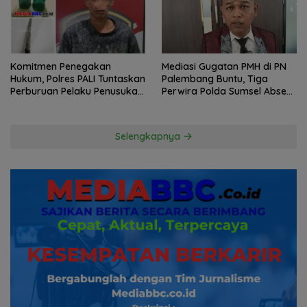
Komitmen Penegakan
Mediasi Gugatan PMH di PN
Hukum, Polres PALI Tuntaskan
Palembang Buntu, Tiga
Perburuan Pelaku Penusukan
Perwira Polda Sumsel Absen,
Hingga ke Hutan
Kuasa Hukum Penggugat
Pertanyakan Komitmen
Hormati Proses Hukum
Selengkapnya