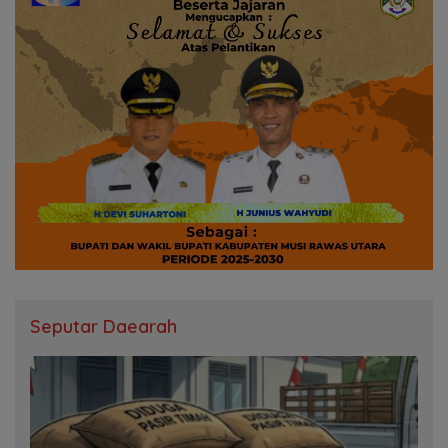
Seputar Daearah