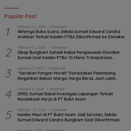
Popular Post
1
Februari 12, 2026
2 Komentar
Akhirnya Buka Suara, Sekda Sumsel Edward Candra
Arahkan Terkait Insiden PTBA Dikonfirmasi ke Disnaker
2
Februari 12, 2026
1 Komentar
Sikap Bungkam Sahadi Kabid Pengawasan Disnaker
Sumsel Soal Insiden PTBA: Di Mana Transparansi
Pengawasan K3?
3
Agustus 27, 2025
1 Komentar
“Gerakan Pangan Murah” Polrestabes Palembang
Ringankan Beban Warga, Harga Beras Jauh Lebih
Terjangkau
4
Februari 9, 2026
1 Komentar
DPRD Sumsel Bakal Investigasi Lapangan Terkait
Kecelakaan Kerja di PT Bukit Asam
5
Februari 12, 2026
1 Komentar
Insiden Maut di PT Bukit Asam Jadi Sorotan, Sekda
Sumsel Edward Candra Bungkam Saat Dikonfirmasi
Agustus 8, 2026
0 Komentar