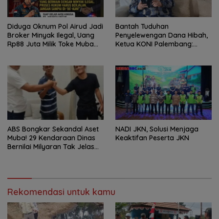
Diduga Oknum Pol Airud Jadi
Bantah Tuduhan
Broker Minyak Ilegal, Uang
Penyelewengan Dana Hibah,
Rp88 Juta Milik Toke Muba
Ketua KONI Palembang:
Hilang Tanpa Jejak
Seluruh Sisa Anggaran Sudah
Dikembalikan
ABS Bongkar Sekandal Aset
NADI JKN, Solusi Menjaga
Muba! 29 Kendaraan Dinas
Keaktifan Peserta JKN
Bernilai Milyaran Tak Jelas
Tanpa Jejak
Rekomendasi untuk kamu