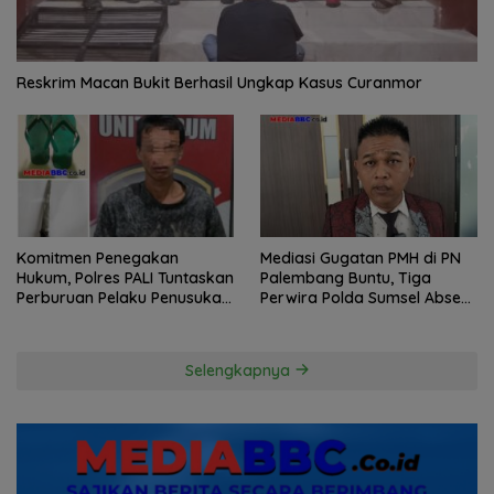
Reskrim Macan Bukit Berhasil Ungkap Kasus Curanmor
Komitmen Penegakan
Mediasi Gugatan PMH di PN
Hukum, Polres PALI Tuntaskan
Palembang Buntu, Tiga
Perburuan Pelaku Penusukan
Perwira Polda Sumsel Absen,
Hingga ke Hutan
Kuasa Hukum Penggugat
Pertanyakan Komitmen
Hormati Proses Hukum
Selengkapnya