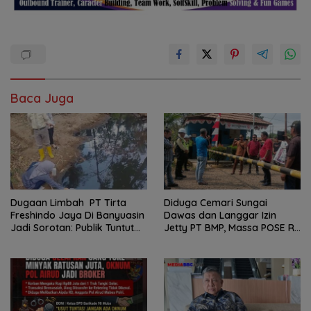
Baca Juga
Dugaan Limbah PT Tirta
Diduga Cemari Sungai
Freshindo Jaya Di Banyuasin
Dawas dan Langgar Izin
Jadi Sorotan: Publik Tuntut
Jetty PT BMP, Massa POSE RI
Transparansi Pemerintah
dan Barikade 98 Gelar Aksi
dan Perusahaan
Mendesak Pengusutan
Tuntas