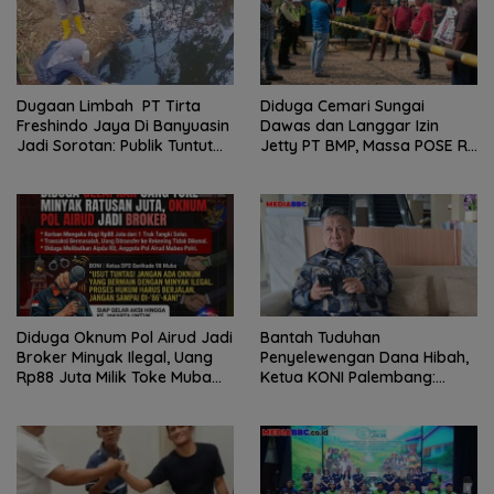
Dugaan Limbah PT Tirta
Diduga Cemari Sungai
Freshindo Jaya Di Banyuasin
Dawas dan Langgar Izin
Jadi Sorotan: Publik Tuntut
Jetty PT BMP, Massa POSE RI
Transparansi Pemerintah
dan Barikade 98 Gelar Aksi
dan Perusahaan
Mendesak Pengusutan
Tuntas
Diduga Oknum Pol Airud Jadi
Bantah Tuduhan
Broker Minyak Ilegal, Uang
Penyelewengan Dana Hibah,
Rp88 Juta Milik Toke Muba
Ketua KONI Palembang:
Hilang Tanpa Jejak
Seluruh Sisa Anggaran Sudah
Dikembalikan