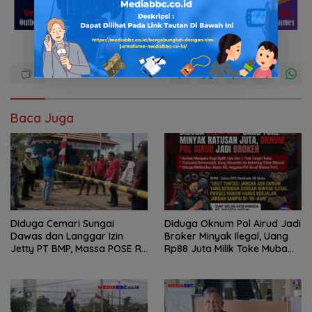
Baca Juga
Diduga Cemari Sungai
Diduga Oknum Pol Airud Jadi
Dawas dan Langgar Izin
Broker Minyak Ilegal, Uang
Jetty PT BMP, Massa POSE RI
Rp88 Juta Milik Toke Muba
dan Barikade 98 Gelar Aksi
Hilang Tanpa Jejak
Mendesak Pengusutan
Tuntas