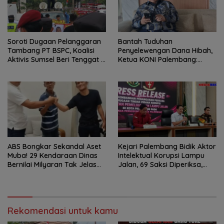
Soroti Dugaan Pelanggaran
Bantah Tuduhan
Tambang PT BSPC, Koalisi
Penyelewengan Dana Hibah,
Aktivis Sumsel Beri Tenggat 1
Ketua KONI Palembang:
Minggu ke Pemerintah
Seluruh Sisa Anggaran Sudah
Dikembalikan
ABS Bongkar Sekandal Aset
Kejari Palembang Bidik Aktor
Muba! 29 Kendaraan Dinas
Intelektual Korupsi Lampu
Bernilai Milyaran Tak Jelas
Jalan, 69 Saksi Diperiksa,
Tanpa Jejak
Wali Kota-Wakil Wali Kota
Berpotensi Dipanggil
Rekomendasi untuk kamu