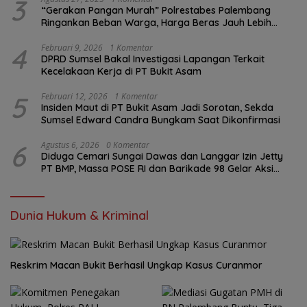
3
“Gerakan Pangan Murah” Polrestabes Palembang
Ringankan Beban Warga, Harga Beras Jauh Lebih
Terjangkau
4
Februari 9, 2026
1 Komentar
DPRD Sumsel Bakal Investigasi Lapangan Terkait
Kecelakaan Kerja di PT Bukit Asam
5
Februari 12, 2026
1 Komentar
Insiden Maut di PT Bukit Asam Jadi Sorotan, Sekda
Sumsel Edward Candra Bungkam Saat Dikonfirmasi
6
Agustus 6, 2026
0 Komentar
Diduga Cemari Sungai Dawas dan Langgar Izin Jetty
PT BMP, Massa POSE RI dan Barikade 98 Gelar Aksi
Mendesak Pengusutan Tuntas
Dunia Hukum & Kriminal
Reskrim Macan Bukit Berhasil Ungkap Kasus Curanmor