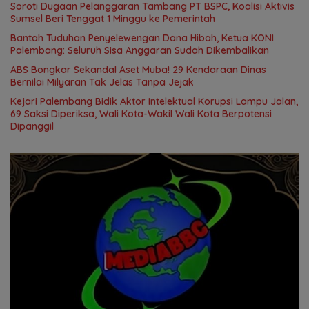
Soroti Dugaan Pelanggaran Tambang PT BSPC, Koalisi Aktivis
Sumsel Beri Tenggat 1 Minggu ke Pemerintah
Bantah Tuduhan Penyelewengan Dana Hibah, Ketua KONI
Palembang: Seluruh Sisa Anggaran Sudah Dikembalikan
ABS Bongkar Sekandal Aset Muba! 29 Kendaraan Dinas
Bernilai Milyaran Tak Jelas Tanpa Jejak
Kejari Palembang Bidik Aktor Intelektual Korupsi Lampu Jalan,
69 Saksi Diperiksa, Wali Kota-Wakil Wali Kota Berpotensi
Dipanggil