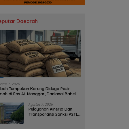
eputar Daearah
ustus 7, 2026
boh Tumpukan Karung Diduga Pasir
mah di Pos AL Manggar, Danlanal Babel:
sih Kami Dalami
Agustus 7, 2026
Pelayanan Kinerja Dan
Transparansi Sanksi P2TL
PLN Dipertanyakan, Upaya
Konfirmasi GM PLN UID