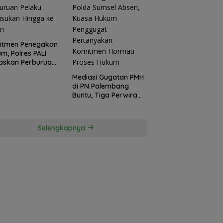
itmen Penegakan
m, Polres PALI
askan Perburuan
ku Penusukan
Mediasi Gugatan PMH
ga ke Hutan
di PN Palembang
Buntu, Tiga Perwira
Polda Sumsel Absen,
Kuasa Hukum
Penggugat
Selengkapnya
Pertanyakan
Komitmen Hormati
Proses Hukum