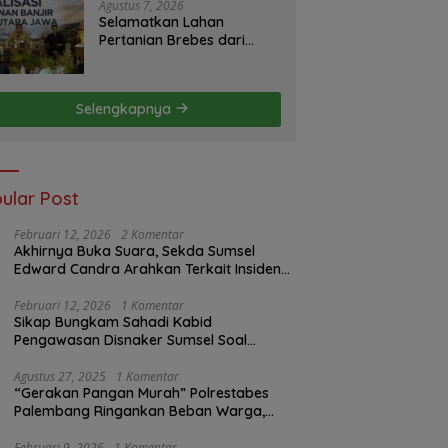
S2JB Terkesan Tutup Mata
Agustus 7, 2026
Selamatkan Lahan
Pertanian Brebes dari
Banjir, Kemendagri
Dorong Program FMNJP
Selengkapnya
ular Post
Februari 12, 2026
2 Komentar
Akhirnya Buka Suara, Sekda Sumsel
Edward Candra Arahkan Terkait Insiden
PTBA Dikonfirmasi ke Disnaker
Februari 12, 2026
1 Komentar
Sikap Bungkam Sahadi Kabid
Pengawasan Disnaker Sumsel Soal
Insiden PTBA: Di Mana Transparansi
Pengawasan K3?
Agustus 27, 2025
1 Komentar
“Gerakan Pangan Murah” Polrestabes
Palembang Ringankan Beban Warga,
Harga Beras Jauh Lebih Terjangkau
Februari 9, 2026
1 Komentar