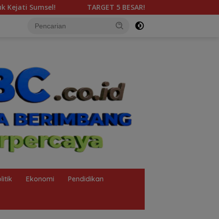
GET 5 BESAR! KORMI Palembang Kobarkan Semangat Juang 25 I
litik
Ekonomi
Pendidikan