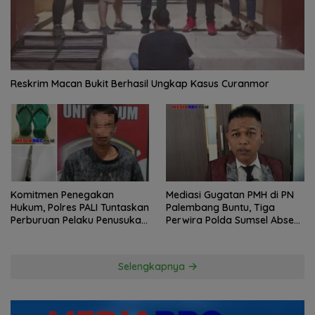
Reskrim Macan Bukit Berhasil Ungkap Kasus Curanmor
Komitmen Penegakan
Mediasi Gugatan PMH di PN
Hukum, Polres PALI Tuntaskan
Palembang Buntu, Tiga
Perburuan Pelaku Penusukan
Perwira Polda Sumsel Absen,
Hingga ke Hutan
Kuasa Hukum Penggugat
Pertanyakan Komitmen
Hormati Proses Hukum
Selengkapnya