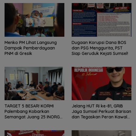
Menko PM Lihat Langsung
Dugaan Korupsi Dana BOS
Dampak Pemberdayaan
dan PSG Menggurita, PST
PNM di Gresik
Siap Geruduk Kejati Sumsel!
TARGET 5 BESAR! KORMI
Jelang HUT RI ke-81, GRIB
Palembang Kobarkan
Jaya Sumsel Perkuat Barisan
Semangat Juang 25 INORGA
dan Tegaskan Peran Kawal
Menuju FORPROV II Sumsel
Aspirasi Rakyat.
2026!