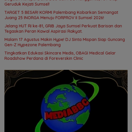
Geruduk Kejati Sumsel!
TARGET 5 BESAR! KORMI Palembang Kobarkan Semangat
Juang 25 INORGA Menuju FORPROV II Sumsel 2026!
Jelang HUT RI ke-81, GRIB Jaya Sumsel Perkuat Barisan dan
Tegaskan Peran Kawal Aspirasi Rakyat.
Malam 17 Agustus Makin Hype! DJ Sinta Mispan Siap Guncang
Gen-Z Hypezone Palembang
Tingkatkan Edukasi Skincare Medis, OBAGI Medical Gelar
Roadshow Perdana di Foreverskin Clinic