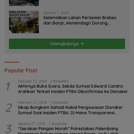
Konfirmasi GM PLN UID S2JB Terkesan
Tutup Mata
Agustus 7, 2026
Selamatkan Lahan Pertanian Brebes
dari Banjir, Kemendagri Dorong
Program FMNJP
Selengkapnya
Popular Post
1
Februari 12, 2026
2 Komentar
Akhirnya Buka Suara, Sekda Sumsel Edward Candra
Arahkan Terkait Insiden PTBA Dikonfirmasi ke Disnaker
2
Februari 12, 2026
1 Komentar
Sikap Bungkam Sahadi Kabid Pengawasan Disnaker
Sumsel Soal Insiden PTBA: Di Mana Transparansi
Pengawasan K3?
3
Agustus 27, 2025
1 Komentar
“Gerakan Pangan Murah” Polrestabes Palembang
Ringankan Beban Warga, Harga Beras Jauh Lebih