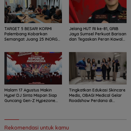
TARGET 5 BESAR! KORMI
Jelang HUT RI ke-81, GRIB
Palembang Kobarkan
Jaya Sumsel Perkuat Barisan
Semangat Juang 25 INORGA
dan Tegaskan Peran Kawal
Menuju FORPROV II Sumsel
Aspirasi Rakyat.
2026!
Malam 17 Agustus Makin
Tingkatkan Edukasi Skincare
Hype! DJ Sinta Mispan Siap
Medis, OBAGI Medical Gelar
Guncang Gen-Z Hypezone
Roadshow Perdana di
Palembang
Foreverskin Clinic
Rekomendasi untuk kamu