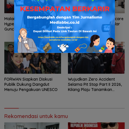
Malam 17 Agustus Makin
Tingkatkan Edukasi Skincare
Hype! DJ Sinta Mispan Siap
Medis, OBAGI Medical Gelar
Guncang Gen-Z Hypezone
Roadshow Perdana di
Palembang
Foreverskin Clinic
FORWAN Siapkan Diskusi
Wujudkan Zero Accident
Publik Dukung Dangdut
Selama Pit Stop Part II 2026,
Menuju Pengakuan UNESCO
Kilang Plaju Tanamkan
Budaya HSSE Melalui Safety
Campaign
Rekomendasi untuk kamu