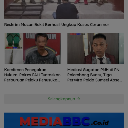
Reskrim Macan Bukit Berhasil Ungkap Kasus Curanmor
Komitmen Penegakan
Mediasi Gugatan PMH di PN
Hukum, Polres PALI Tuntaskan
Palembang Buntu, Tiga
Perburuan Pelaku Penusukan
Perwira Polda Sumsel Absen,
Hingga ke Hutan
Kuasa Hukum Penggugat
Pertanyakan Komitmen
Hormati Proses Hukum
Selengkapnya