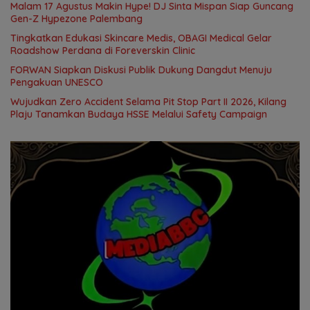
Malam 17 Agustus Makin Hype! DJ Sinta Mispan Siap Guncang
Gen-Z Hypezone Palembang
Tingkatkan Edukasi Skincare Medis, OBAGI Medical Gelar
Roadshow Perdana di Foreverskin Clinic
FORWAN Siapkan Diskusi Publik Dukung Dangdut Menuju
Pengakuan UNESCO
Wujudkan Zero Accident Selama Pit Stop Part II 2026, Kilang
Plaju Tanamkan Budaya HSSE Melalui Safety Campaign