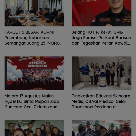
TARGET 5 BESAR! KORMI
Jelang HUT RI ke-81, GRIB
Palembang Kobarkan
Jaya Sumsel Perkuat Barisan
Semangat Juang 25 INORGA
dan Tegaskan Peran Kawal
Menuju FORPROV II Sumsel
Aspirasi Rakyat.
2026!
Malam 17 Agustus Makin
Tingkatkan Edukasi Skincare
Hype! DJ Sinta Mispan Siap
Medis, OBAGI Medical Gelar
Guncang Gen-Z Hypezone
Roadshow Perdana di
Palembang
Foreverskin Clinic