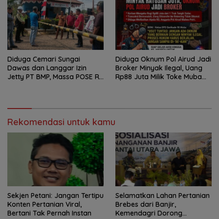
Diduga Cemari Sungai
Diduga Oknum Pol Airud Jadi
Dawas dan Langgar Izin
Broker Minyak Ilegal, Uang
Jetty PT BMP, Massa POSE RI
Rp88 Juta Milik Toke Muba
dan Barikade 98 Gelar Aksi
Hilang Tanpa Jejak
Mendesak Pengusutan
Tuntas
Rekomendasi untuk kamu
Sekjen Petani: Jangan Tertipu
Selamatkan Lahan Pertanian
Konten Pertanian Viral,
Brebes dari Banjir,
Bertani Tak Pernah Instan
Kemendagri Dorong