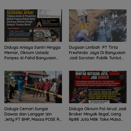
Program FMNJP
Diduga Aniaya Santri Hingga
Dugaan Limbah PT Tirta
Memar, Oknum Ustadz
Freshindo Jaya Di Banyuasin
Ponpes Al-Fahd Banyuasin
Jadi Sorotan: Publik Tuntut
Dilaporkan ke Polda Sumsel
Transparansi Pemerintah
dan Perusahaan
Diduga Cemari Sungai
Diduga Oknum Pol Airud Jadi
Dawas dan Langgar Izin
Broker Minyak Ilegal, Uang
Jetty PT BMP, Massa POSE RI
Rp88 Juta Milik Toke Muba
dan Barikade 98 Gelar Aksi
Hilang Tanpa Jejak
Mendesak Pengusutan