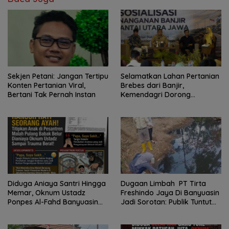
Sekjen Petani: Jangan Tertipu
Selamatkan Lahan Pertanian
Konten Pertanian Viral,
Brebes dari Banjir,
Bertani Tak Pernah Instan
Kemendagri Dorong
Program FMNJP
Diduga Aniaya Santri Hingga
Dugaan Limbah PT Tirta
Memar, Oknum Ustadz
Freshindo Jaya Di Banyuasin
Ponpes Al-Fahd Banyuasin
Jadi Sorotan: Publik Tuntut
Dilaporkan ke Polda Sumsel
Transparansi Pemerintah
dan Perusahaan