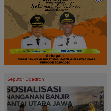
Seputar Daearah