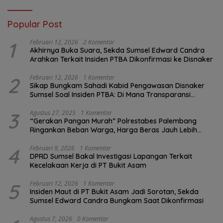
Popular Post
1
Februari 12, 2026
2 Komentar
Akhirnya Buka Suara, Sekda Sumsel Edward Candra
Arahkan Terkait Insiden PTBA Dikonfirmasi ke Disnaker
2
Februari 12, 2026
1 Komentar
Sikap Bungkam Sahadi Kabid Pengawasan Disnaker
Sumsel Soal Insiden PTBA: Di Mana Transparansi
Pengawasan K3?
3
Agustus 27, 2025
1 Komentar
“Gerakan Pangan Murah” Polrestabes Palembang
Ringankan Beban Warga, Harga Beras Jauh Lebih
Terjangkau
4
Februari 9, 2026
1 Komentar
DPRD Sumsel Bakal Investigasi Lapangan Terkait
Kecelakaan Kerja di PT Bukit Asam
5
Februari 12, 2026
1 Komentar
Insiden Maut di PT Bukit Asam Jadi Sorotan, Sekda
Sumsel Edward Candra Bungkam Saat Dikonfirmasi
Agustus 7, 2026
0 Komentar