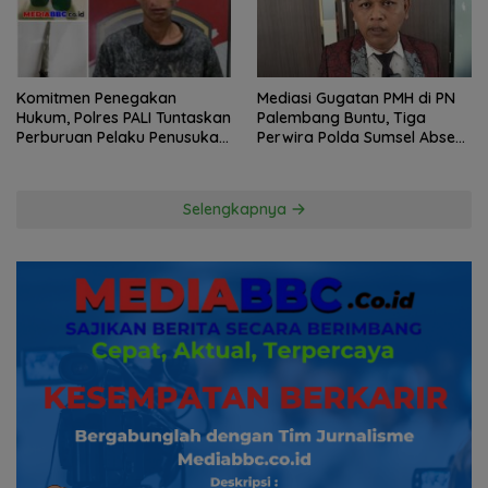
Komitmen Penegakan
Mediasi Gugatan PMH di PN
Hukum, Polres PALI Tuntaskan
Palembang Buntu, Tiga
Perburuan Pelaku Penusukan
Perwira Polda Sumsel Absen,
Hingga ke Hutan
Kuasa Hukum Penggugat
Pertanyakan Komitmen
Hormati Proses Hukum
Selengkapnya