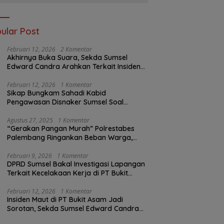
ular Post
Februari 12, 2026
2 Komentar
Akhirnya Buka Suara, Sekda Sumsel
Edward Candra Arahkan Terkait Insiden
PTBA Dikonfirmasi ke Disnaker
Februari 12, 2026
1 Komentar
Sikap Bungkam Sahadi Kabid
Pengawasan Disnaker Sumsel Soal
Insiden PTBA: Di Mana Transparansi
Pengawasan K3?
Agustus 27, 2025
1 Komentar
“Gerakan Pangan Murah” Polrestabes
Palembang Ringankan Beban Warga,
Harga Beras Jauh Lebih Terjangkau
Februari 9, 2026
1 Komentar
DPRD Sumsel Bakal Investigasi Lapangan
Terkait Kecelakaan Kerja di PT Bukit
Asam
Februari 12, 2026
1 Komentar
Insiden Maut di PT Bukit Asam Jadi
Sorotan, Sekda Sumsel Edward Candra
Bungkam Saat Dikonfirmasi