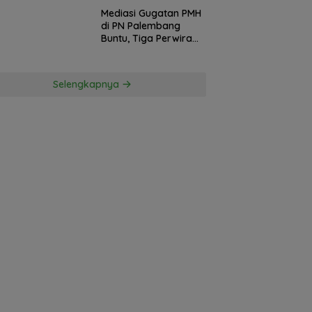
ku Penusukan
Mediasi Gugatan PMH
ga ke Hutan
di PN Palembang
Buntu, Tiga Perwira
Polda Sumsel Absen,
Kuasa Hukum
Penggugat
Selengkapnya
Pertanyakan
Komitmen Hormati
Proses Hukum