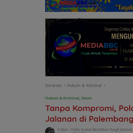
Beranda
Hukum & Kriminal
Hukum & Kriminal
,
News
Tanpa Kompromi, Pold
Jalanan di Palemban
H Rijal
-
Polda Sumsel Bersihkan Pungli Jalana