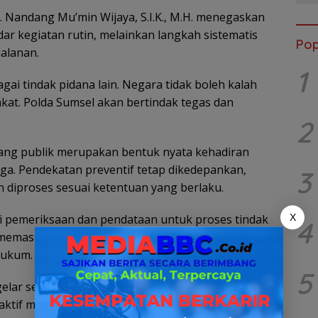
 Nandang Mu’min Wijaya, S.I.K., M.H. menegaskan
r kegiatan rutin, melainkan langkah sistematis
Pop
alanan.
1
ai tindak pidana lain. Negara tidak boleh kalah
kat. Polda Sumsel akan bertindak tegas dan
2
uang publik merupakan bentuk nyata kehadiran
a. Pendekatan preventif tetap dikedepankan,
3
diproses sesuai ketentuan yang berlaku.
ni pemeriksaan dan pendataan untuk proses tindak
X
4
l memastikan penanganan dilakukan secara
hukum.
5
elar secara berkelanjutan. Polda Sumsel juga
ktif melaporkan setiap bentuk pungutan liar