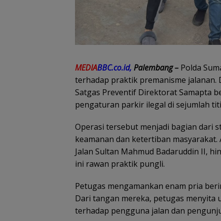
MEDIA
BBC.co.id,
Palembang –
Polda Sum
terhadap praktik premanisme jalanan.
Satgas Preventif Direktorat Samapta b
pengaturan parkir ilegal di sejumlah ti
Operasi tersebut menjadi bagian dari st
keamanan dan ketertiban masyarakat. A
Jalan Sultan Mahmud Badaruddin II, h
ini rawan praktik pungli.
Petugas mengamankan enam pria berinisial 
Dari tangan mereka, petugas menyita u
terhadap pengguna jalan dan pengunj