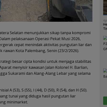
Ag
He
Ti
atera Selatan menunjukkan sikap tanpa kompromi
Ma
 Dalam pelaksanaan Operasi Pekat Musi 2026,
ergerak cepat menindak aktivitas pungutan liar dan
tik rawan Kota Palembang, Senin (23/2/2026).
rategi besar cipta kondisi untuk menjaga stabilitas
parat menyisir kawasan Jalan Kolonel H. Barlian,
ingga Sukarami dan Alang-Alang Lebar yang selama
A (53), S (55), I (44), D (50), R (54), dan H (50).
ang tunai yang diduga hasil pungutan liar
ung minimarket.