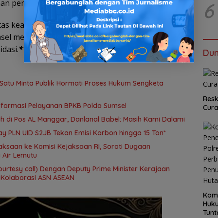
an pengaduan resmi kepolisian.
6
itas keamanan adalah fondasi utama pertumbuhan
umsel memastikan ruang publik di Sumatera Selatan
idasi.
***(H Rizal).
Dun
Satu Minta Publik Hormati Proses Hukum Sengketa
Resk
sformasi Pelayanan BPKB Polda Sumsel
Cur
 di Pos AL Manggar, Danlanal Babel: Masih Kami Dalami
ay PLN UID S2JB Tekan Emisi Karbon hingga 15 Ton*
aksaan ke Komisi Kejaksaan RI, Soroti Dugaan
 Air Lemutu
ourtesy call) Dengan Deputy Prime Minister Kerajaan
 Kolaborasi ASN ASEAN
Kom
Huku
Tunt