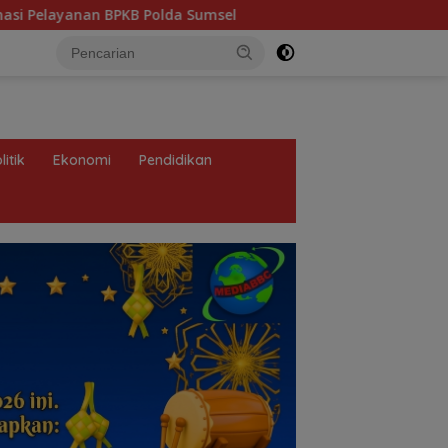
msel
Heboh Tumpukan Karung Diduga Pasir Timah di Po
litik
Ekonomi
Pendidikan