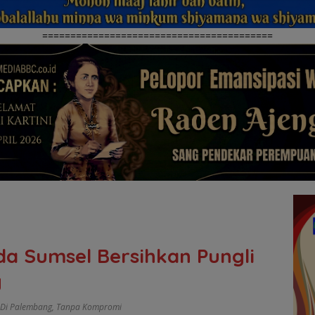
=========================================
a Sumsel Bersihkan Pungli
g
n Di Palembang
,
Tanpa Kompromi