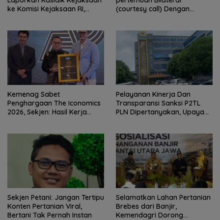
Laporkan Kasidik Kejaksaan
pertemuan Bilateral
ke Komisi Kejaksaan RI,
(courtesy call) Dengan
Soroti Dugaan
Deputy Prime Minister
Ketidakterbukaan
Kerajaan Kamboja,BKN
Penanganan Kasus Irigasi Air
Siapkan Indonesia Jadi Pusat
Lemutu
Kolaborasi ASN ASEAN
Kemenag Sabet
Pelayanan Kinerja Dan
Penghargaan The Iconomics
Transparansi Sanksi P2TL
2026, Sekjen: Hasil Kerja
PLN Dipertanyakan, Upaya
Bersama Pusat dan Daerah
Konfirmasi GM PLN UID S2JB
Terkesan Tutup Mata
Sekjen Petani: Jangan Tertipu
Selamatkan Lahan Pertanian
Konten Pertanian Viral,
Brebes dari Banjir,
Bertani Tak Pernah Instan
Kemendagri Dorong