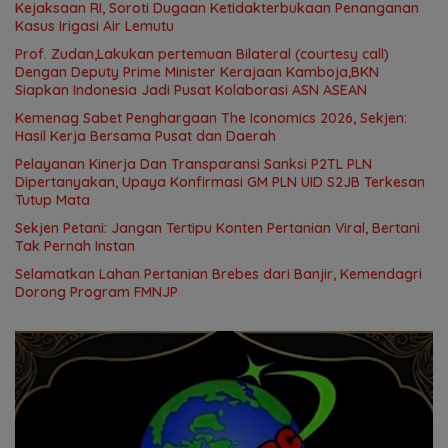
Kejaksaan RI, Soroti Dugaan Ketidakterbukaan Penanganan
Kasus Irigasi Air Lemutu
Prof. Zudan,Lakukan pertemuan Bilateral (courtesy call)
Dengan Deputy Prime Minister Kerajaan Kamboja,BKN
Siapkan Indonesia Jadi Pusat Kolaborasi ASN ASEAN
Kemenag Sabet Penghargaan The Iconomics 2026, Sekjen:
Hasil Kerja Bersama Pusat dan Daerah
Pelayanan Kinerja Dan Transparansi Sanksi P2TL PLN
Dipertanyakan, Upaya Konfirmasi GM PLN UID S2JB Terkesan
Tutup Mata
Sekjen Petani: Jangan Tertipu Konten Pertanian Viral, Bertani
Tak Pernah Instan
Selamatkan Lahan Pertanian Brebes dari Banjir, Kemendagri
Dorong Program FMNJP