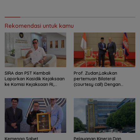
Program FMNJP
Rekomendasi untuk kamu
SIRA dan PST Kembali
Prof. Zudan,Lakukan
Laporkan Kasidik Kejaksaan
pertemuan Bilateral
ke Komisi Kejaksaan RI,
(courtesy call) Dengan
Soroti Dugaan
Deputy Prime Minister
Ketidakterbukaan
Kerajaan Kamboja,BKN
Penanganan Kasus Irigasi Air
Siapkan Indonesia Jadi Pusat
Lemutu
Kolaborasi ASN ASEAN
Kemenag Sabet
Pelayanan Kinerja Dan