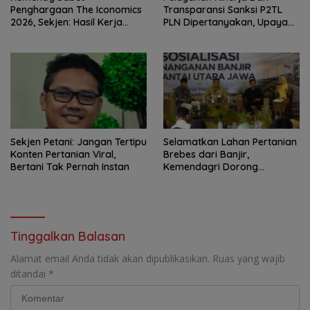
Penghargaan The Iconomics
Transparansi Sanksi P2TL
2026, Sekjen: Hasil Kerja
PLN Dipertanyakan, Upaya
Bersama Pusat dan Daerah
Konfirmasi GM PLN UID S2JB
Terkesan Tutup Mata
Sekjen Petani: Jangan Tertipu
Selamatkan Lahan Pertanian
Konten Pertanian Viral,
Brebes dari Banjir,
Bertani Tak Pernah Instan
Kemendagri Dorong
Program FMNJP
Tinggalkan Balasan
Alamat email Anda tidak akan dipublikasikan.
Ruas yang wajib
ditandai
*