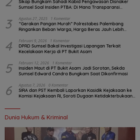
2
Sikap Bungkam Sahadi Kabid Pengawasan Disnaker
Sumsel Soal Insiden PTBA: Di Mana Transparansi
Pengawasan K3?
3
Agustus 27, 2025
1 Komentar
“Gerakan Pangan Murah” Polrestabes Palembang
Ringankan Beban Warga, Harga Beras Jauh Lebih
Terjangkau
4
Februari 9, 2026
1 Komentar
DPRD Sumsel Bakal Investigasi Lapangan Terkait
Kecelakaan Kerja di PT Bukit Asam
5
Februari 12, 2026
1 Komentar
Insiden Maut di PT Bukit Asam Jadi Sorotan, Sekda
Sumsel Edward Candra Bungkam Saat Dikonfirmasi
6
Agustus 7, 2026
0 Komentar
SIRA dan PST Kembali Laporkan Kasidik Kejaksaan ke
Komisi Kejaksaan RI, Soroti Dugaan Ketidakterbukaan
Penanganan Kasus Irigasi Air Lemutu
Dunia Hukum & Kriminal