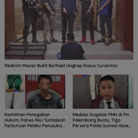
Reskrim Macan Bukit Berhasil Ungkap Kasus Curanmor
Komitmen Penegakan
Mediasi Gugatan PMH di PN
Hukum, Polres PALI Tuntaskan
Palembang Buntu, Tiga
Perburuan Pelaku Penusukan
Perwira Polda Sumsel Absen,
Hingga ke Hutan
Kuasa Hukum Penggugat
Pertanyakan Komitmen