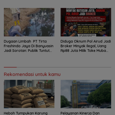
Program FMNJP
Jalur Hukum
Dugaan Limbah PT Tirta
Diduga Oknum Pol Airud Jadi
Freshindo Jaya Di Banyuasin
Broker Minyak Ilegal, Uang
Jadi Sorotan: Publik Tuntut
Rp88 Juta Milik Toke Muba
Transparansi Pemerintah
Hilang Tanpa Jejak
dan Perusahaan
Rekomendasi untuk kamu
Heboh Tumpukan Karung
Pelayanan Kinerja Dan