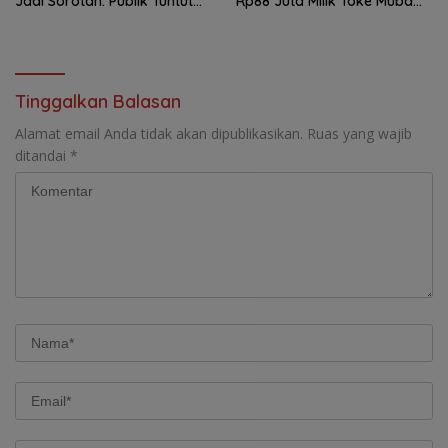
Jadi Sorotan: Publik Tuntut
Rp88 Juta Milik Toke Muba
Transparansi Pemerintah
Hilang Tanpa Jejak
dan Perusahaan
Tinggalkan Balasan
Alamat email Anda tidak akan dipublikasikan.
Ruas yang wajib
ditandai
*