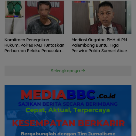
Komitmen Penegakan
Mediasi Gugatan PMH di PN
Hukum, Polres PALI Tuntaskan
Palembang Buntu, Tiga
Perburuan Pelaku Penusukan
Perwira Polda Sumsel Absen,
Hingga ke Hutan
Kuasa Hukum Penggugat
Pertanyakan Komitmen
Hormati Proses Hukum
Selengkapnya