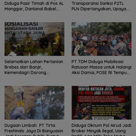
Diduga Pasir Timah di Pos AL
Transparansi Sanksi P2TL
Manggar, Danlanal Babel:
PLN Dipertanyakan, Upaya
Masih Kami Dalami
Konfirmasi GM PLN UID S2JB
Terkesan Tutup Mata
Selamatkan Lahan Pertanian
PT TDM Diduga Mobilisasi
Brebes dari Banjir,
Ratusan Massa untuk Halangi
Kemendagri Dorong
Aksi Damai, POSE RI Tempuh
Program FMNJP
Jalur Hukum
Dugaan Limbah PT Tirta
Diduga Oknum Pol Airud Jadi
Freshindo Jaya Di Banyuasin
Broker Minyak Ilegal, Uang