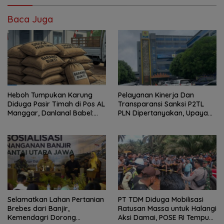
Baca Juga
Heboh Tumpukan Karung
Pelayanan Kinerja Dan
Diduga Pasir Timah di Pos AL
Transparansi Sanksi P2TL
Manggar, Danlanal Babel:
PLN Dipertanyakan, Upaya
Masih Kami Dalami
Konfirmasi GM PLN UID S2JB
Terkesan Tutup Mata
Selamatkan Lahan Pertanian
PT TDM Diduga Mobilisasi
Brebes dari Banjir,
Ratusan Massa untuk Halangi
Kemendagri Dorong
Aksi Damai, POSE RI Tempuh