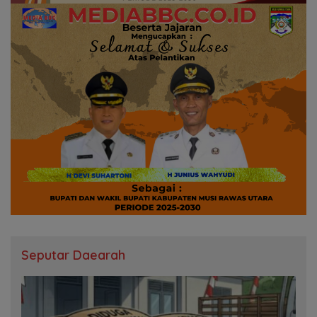
Seputar Daearah