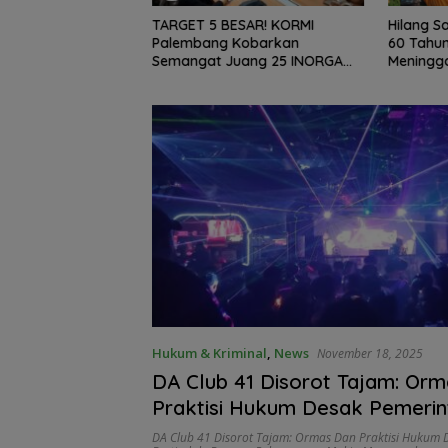
upsi Dana BOS dan
TARGET 5 BESAR! KORMI
Hilang Sa
ita, PST Siap
Palembang Kobarkan
60 Tahun
ti Sumsel!
Semangat Juang 25 INORGA
Meningga
Menuju FORPROV II Sumsel
2026!
Hukum & Kriminal
,
News
November 18, 2025
DA Club 41 Disorot Tajam: Orm
Praktisi Hukum Desak Pemerin
Bertindak, Dugaan Pelanggara
DA Club 41 Disorot Tajam: Ormas Dan Praktisi Hukum 