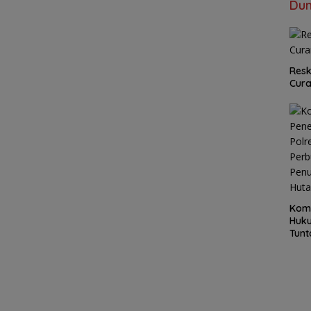
Dun
Resk
Cur
Kom
Huku
Tunt
Pela
Hing