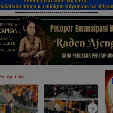
=========================================
n Mengemuka