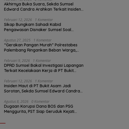
Akhirnya Buka Suara, Sekda Sumsel
Edward Candra Arahkan Terkait Insiden
PTBA Dikonfirmasi ke Disnaker
Februari 12, 2026
1 Komentar
Sikap Bungkam Sahadi Kabid
Pengawasan Disnaker Sumsel Soal
Insiden PTBA: Di Mana Transparansi
Pengawasan K3?
Agustus 27, 2025
1 Komentar
“Gerakan Pangan Murah” Polrestabes
Palembang Ringankan Beban Warga,
Harga Beras Jauh Lebih Terjangkau
Februari 9, 2026
1 Komentar
DPRD Sumsel Bakal Investigasi Lapangan
Terkait Kecelakaan Kerja di PT Bukit
Asam
Februari 12, 2026
1 Komentar
Insiden Maut di PT Bukit Asam Jadi
Sorotan, Sekda Sumsel Edward Candra
Bungkam Saat Dikonfirmasi
Agustus 8, 2026
0 Komentar
Dugaan Korupsi Dana BOS dan PSG
Menggurita, PST Siap Geruduk Kejati
Sumsel!