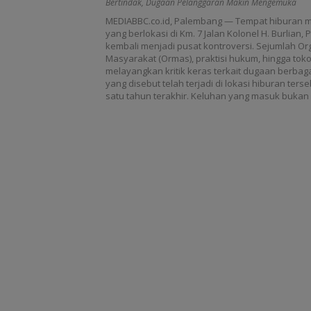
Bertindak
,
Dugaan Pelanggaran Makin Mengemuka
Mengemuka
MEDIABBC.co.id, Palembang — Tempat hiburan m
yang berlokasi di Km. 7 Jalan Kolonel H. Burlian,
kembali menjadi pusat kontroversi. Sejumlah Or
Masyarakat (Ormas), praktisi hukum, hingga to
melayangkan kritik keras terkait dugaan berbag
yang disebut telah terjadi di lokasi hiburan ter
satu tahun terakhir. Keluhan yang masuk bukan 