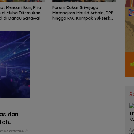
at Mencari Ikan, Pria
Forum Cakar Sriwijaya
Jelan
 di Muba Ditemukan
Matangkan Maulid Arbain, DPP
Sumse
l di Danau Sanawal
hingga PAC Kompak Sukseskan
Tegas
Amanah
Rakya
S
as dan
tah
n Makin
Ag
Desak Pemerintah