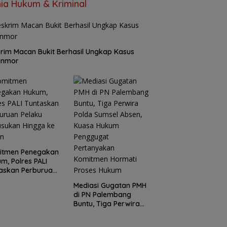
ia Hukum & Kriminal
rim Macan Bukit Berhasil Ungkap Kasus
anmor
itmen Penegakan
m, Polres PALI
askan Perburuan
ku Penusukan
Mediasi Gugatan PMH
ga ke Hutan
di PN Palembang
Buntu, Tiga Perwira
Polda Sumsel Absen,
Kuasa Hukum