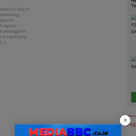
He
Ti
alam DA Club 41
Ma
 Palembang,
ganisasi
koh agama
ai pelanggaran
sebut sepanjang
[…]
X
Pop