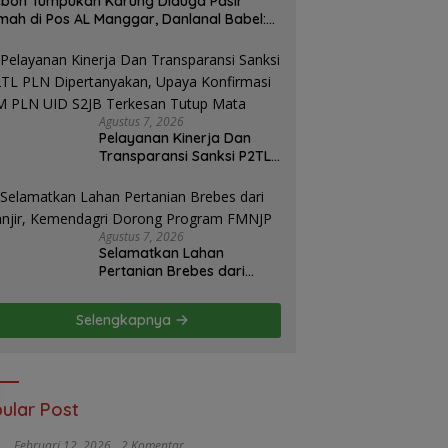
boh Tumpukan Karung Diduga Pasir
mah di Pos AL Manggar, Danlanal Babel:
sih Kami Dalami
Agustus 7, 2026
Pelayanan Kinerja Dan
Transparansi Sanksi P2TL
PLN Dipertanyakan, Upaya
Konfirmasi GM PLN UID
S2JB Terkesan Tutup Mata
Agustus 7, 2026
Selamatkan Lahan
Pertanian Brebes dari
Banjir, Kemendagri
Dorong Program FMNJP
Selengkapnya
ular Post
Februari 12, 2026
2 Komentar