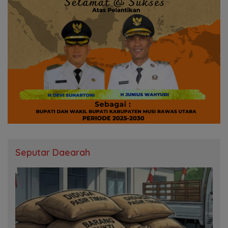
Seputar Daearah