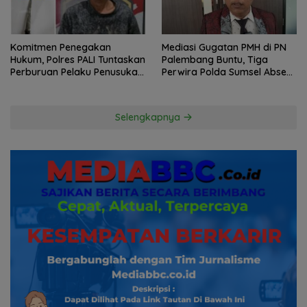
Komitmen Penegakan
Mediasi Gugatan PMH di PN
Hukum, Polres PALI Tuntaskan
Palembang Buntu, Tiga
Perburuan Pelaku Penusukan
Perwira Polda Sumsel Absen,
Hingga ke Hutan
Kuasa Hukum Penggugat
Pertanyakan Komitmen
Hormati Proses Hukum
Selengkapnya