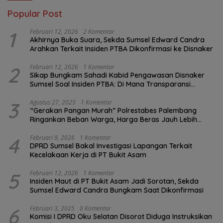
Popular Post
1
Februari 12, 2026
2 Komentar
Akhirnya Buka Suara, Sekda Sumsel Edward Candra
Arahkan Terkait Insiden PTBA Dikonfirmasi ke Disnaker
2
Februari 12, 2026
1 Komentar
Sikap Bungkam Sahadi Kabid Pengawasan Disnaker
Sumsel Soal Insiden PTBA: Di Mana Transparansi
Pengawasan K3?
3
Agustus 27, 2025
1 Komentar
“Gerakan Pangan Murah” Polrestabes Palembang
Ringankan Beban Warga, Harga Beras Jauh Lebih
Terjangkau
4
Februari 9, 2026
1 Komentar
DPRD Sumsel Bakal Investigasi Lapangan Terkait
Kecelakaan Kerja di PT Bukit Asam
5
Februari 12, 2026
1 Komentar
Insiden Maut di PT Bukit Asam Jadi Sorotan, Sekda
Sumsel Edward Candra Bungkam Saat Dikonfirmasi
6
Februari 3, 2025
0 Komentar
Komisi I DPRD Oku Selatan Disorot Diduga Instruksikan