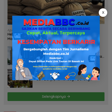
X
Agustus 7, 2026
Heboh Tumpukan Karung Diduga Pasir Timah di Pos AL
Manggar, Danlanal Babel: Masih Kami Dalami
Agustus 7, 2026
Pelayanan Kinerja Dan Transparansi
Sanksi P2TL PLN Dipertanyakan, Upaya
Konfirmasi GM PLN UID S2JB Terkesan
Tutup Mata
Agustus 7, 2026
Selamatkan Lahan Pertanian Brebes
dari Banjir, Kemendagri Dorong
Program FMNJP
Selengkapnya