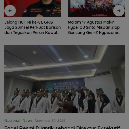
Jelang HUT RI ke-81, GRIB
Malam 17 Agustus Makin
Jaya Sumsel Perkuat Barisan
Hype! DJ Sinta Mispan Siap
dan Tegaskan Peran Kawal
Guncang Gen-Z Hypezone
Aspirasi Rakyat.
Palembang
Nasional
,
News
November 10, 2025
Fadel Resmi Dilantik sebagai Direktur Eksekutif