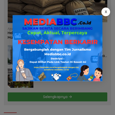
X
Agustus 7, 2026
Heboh Tumpukan Karung Diduga Pasir Timah di Pos AL
Manggar, Danlanal Babel: Masih Kami Dalami
Agustus 7, 2026
Pelayanan Kinerja Dan Transparansi
Sanksi P2TL PLN Dipertanyakan, Upaya
Konfirmasi GM PLN UID S2JB Terkesan
Tutup Mata
Agustus 7, 2026
Selamatkan Lahan Pertanian Brebes
dari Banjir, Kemendagri Dorong
Program FMNJP
Selengkapnya