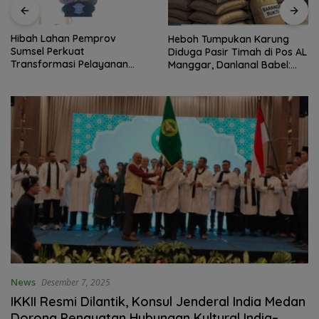
Hibah Lahan Pemprov
Heboh Tumpukan Karung
Sumsel Perkuat
Diduga Pasir Timah di Pos AL
Transformasi Pelayanan
Manggar, Danlanal Babel:
BPKB Polda Sumsel
Masih Kami Dalami
News
Desember 7, 2025
IKKII Resmi Dilantik, Konsul Jenderal India Medan
Dorong Penguatan Hubungan Kultural India–