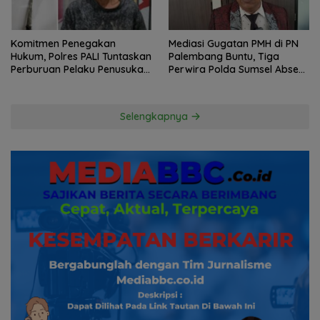
Komitmen Penegakan
Mediasi Gugatan PMH di PN
Hukum, Polres PALI Tuntaskan
Palembang Buntu, Tiga
Perburuan Pelaku Penusukan
Perwira Polda Sumsel Absen,
Hingga ke Hutan
Kuasa Hukum Penggugat
Pertanyakan Komitmen
Hormati Proses Hukum
Selengkapnya