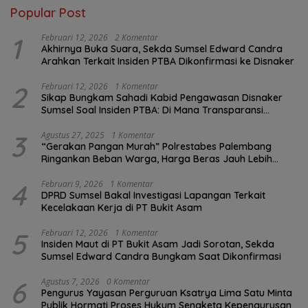
Popular Post
1
Februari 12, 2026
2 Komentar
Akhirnya Buka Suara, Sekda Sumsel Edward Candra
Arahkan Terkait Insiden PTBA Dikonfirmasi ke Disnaker
2
Februari 12, 2026
1 Komentar
Sikap Bungkam Sahadi Kabid Pengawasan Disnaker
Sumsel Soal Insiden PTBA: Di Mana Transparansi
Pengawasan K3?
3
Agustus 27, 2025
1 Komentar
“Gerakan Pangan Murah” Polrestabes Palembang
Ringankan Beban Warga, Harga Beras Jauh Lebih
Terjangkau
4
Februari 9, 2026
1 Komentar
DPRD Sumsel Bakal Investigasi Lapangan Terkait
Kecelakaan Kerja di PT Bukit Asam
5
Februari 12, 2026
1 Komentar
Insiden Maut di PT Bukit Asam Jadi Sorotan, Sekda
Sumsel Edward Candra Bungkam Saat Dikonfirmasi
6
Agustus 7, 2026
0 Komentar
Pengurus Yayasan Perguruan Ksatrya Lima Satu Minta
Publik Hormati Proses Hukum Sengketa Kepengurusan