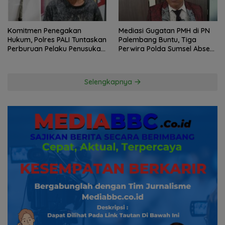
Komitmen Penegakan
Mediasi Gugatan PMH di PN
Hukum, Polres PALI Tuntaskan
Palembang Buntu, Tiga
Perburuan Pelaku Penusukan
Perwira Polda Sumsel Absen,
Hingga ke Hutan
Kuasa Hukum Penggugat
Pertanyakan Komitmen
Hormati Proses Hukum
Selengkapnya