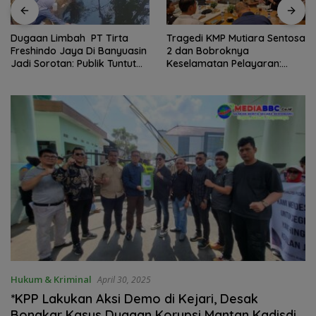
Dugaan Limbah PT Tirta
Tragedi KMP Mutiara Sentosa
Freshindo Jaya Di Banyuasin
2 dan Bobroknya
Jadi Sorotan: Publik Tuntut
Keselamatan Pelayaran:
Transparansi Pemerintah
Krisis Implementasi Regulasi
dan Perusahaan
hingga Moral Hazard
Hukum & Kriminal
April 30, 2025
*KPP Lakukan Aksi Demo di Kejari, Desak
Bongkar Kasus Dugaan Korupsi Mantan Kadisdik