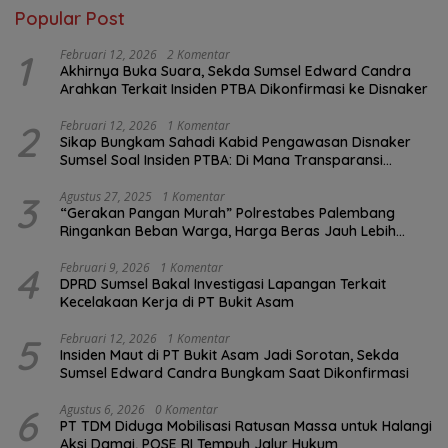
Popular Post
1
Februari 12, 2026
2 Komentar
Akhirnya Buka Suara, Sekda Sumsel Edward Candra
Arahkan Terkait Insiden PTBA Dikonfirmasi ke Disnaker
2
Februari 12, 2026
1 Komentar
Sikap Bungkam Sahadi Kabid Pengawasan Disnaker
Sumsel Soal Insiden PTBA: Di Mana Transparansi
Pengawasan K3?
3
Agustus 27, 2025
1 Komentar
“Gerakan Pangan Murah” Polrestabes Palembang
Ringankan Beban Warga, Harga Beras Jauh Lebih
Terjangkau
4
Februari 9, 2026
1 Komentar
DPRD Sumsel Bakal Investigasi Lapangan Terkait
Kecelakaan Kerja di PT Bukit Asam
5
Februari 12, 2026
1 Komentar
Insiden Maut di PT Bukit Asam Jadi Sorotan, Sekda
Sumsel Edward Candra Bungkam Saat Dikonfirmasi
6
Agustus 6, 2026
0 Komentar
PT TDM Diduga Mobilisasi Ratusan Massa untuk Halangi
Aksi Damai, POSE RI Tempuh Jalur Hukum