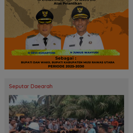
Seputar Daearah