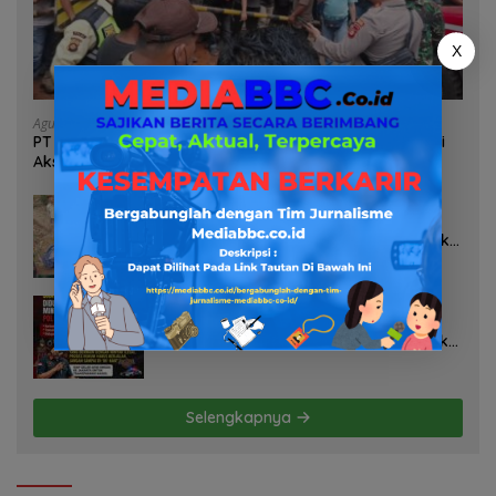
X
Agustus 6, 2026
PT TDM Diduga Mobilisasi Ratusan Massa untuk Halangi
Aksi Damai, POSE RI Tempuh Jalur Hukum
Agustus 6, 2026
Dugaan Limbah PT Tirta Freshindo
Jaya Di Banyuasin Jadi Sorotan: Publik
Tuntut Transparansi Pemerintah dan
Perusahaan
Agustus 6, 2026
Diduga Oknum Pol Airud Jadi Broker
Minyak Ilegal, Uang Rp88 Juta Milik Toke
Muba Hilang Tanpa Jejak
Selengkapnya