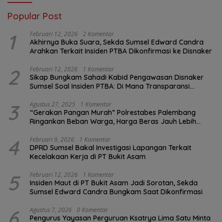
Popular Post
1
Februari 12, 2026
2 Komentar
Akhirnya Buka Suara, Sekda Sumsel Edward Candra
Arahkan Terkait Insiden PTBA Dikonfirmasi ke Disnaker
2
Februari 12, 2026
1 Komentar
Sikap Bungkam Sahadi Kabid Pengawasan Disnaker
Sumsel Soal Insiden PTBA: Di Mana Transparansi
Pengawasan K3?
3
Agustus 27, 2025
1 Komentar
“Gerakan Pangan Murah” Polrestabes Palembang
Ringankan Beban Warga, Harga Beras Jauh Lebih
Terjangkau
4
Februari 9, 2026
1 Komentar
DPRD Sumsel Bakal Investigasi Lapangan Terkait
Kecelakaan Kerja di PT Bukit Asam
5
Februari 12, 2026
1 Komentar
Insiden Maut di PT Bukit Asam Jadi Sorotan, Sekda
Sumsel Edward Candra Bungkam Saat Dikonfirmasi
6
Agustus 7, 2026
0 Komentar
Pengurus Yayasan Perguruan Ksatrya Lima Satu Minta