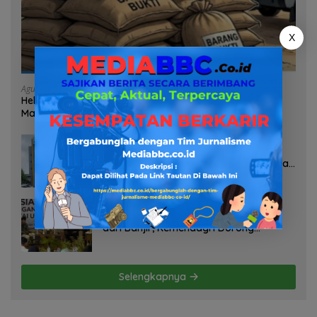
X
Agustus 7, 2026
Heboh Tumpukan Karung Diduga Pasir Timah di Pos AL
Manggar, Danlanal Babel: Masih Kami Dalami
Agustus 7, 2026
Pelayanan Kinerja Dan Transparansi
Sanksi P2TL PLN Dipertanyakan, Upaya
Konfirmasi GM PLN UID S2JB Terkesan
Tutup Mata
Agustus 7, 2026
Selamatkan Lahan Pertanian Brebes
dari Banjir, Kemendagri Dorong
Program FMNJP
Selengkapnya