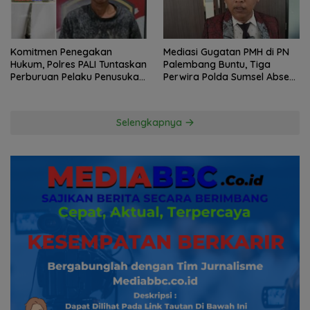
Komitmen Penegakan
Mediasi Gugatan PMH di PN
Hukum, Polres PALI Tuntaskan
Palembang Buntu, Tiga
Perburuan Pelaku Penusukan
Perwira Polda Sumsel Absen,
Hingga ke Hutan
Kuasa Hukum Penggugat
Pertanyakan Komitmen
Hormati Proses Hukum
Selengkapnya