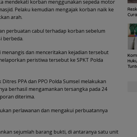
ngka mendekati korban menggunakan sepeda motor
asjid. Pelaku kemudian mengajak korban naik ke
Resk
Cur
kan arah.
kan perbuatan cabul terhadap korban sebelum
i berbeda.
 menangis dan menceritakan kejadian tersebut
Kom
elaporkan peristiwa tersebut ke SPKT Polda
Huku
Tunt
Pela
Hing
ik Ditres PPA dan PPO Polda Sumsel melakukan
rnya berhasil mengamankan tersangka pada 24
aporan diterima.
akukan perlawanan dan mengakui perbuatannya
nkan sejumlah barang bukti, di antaranya satu unit