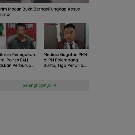
rim Macan Bukit Berhasil Ungkap Kasus
anmor
itmen Penegakan
Mediasi Gugatan PMH
m, Polres PALI
di PN Palembang
askan Perburuan
Buntu, Tiga Perwira
ku Penusukan
Polda Sumsel Absen,
ga ke Hutan
Kuasa Hukum
Penggugat
Selengkapnya
Pertanyakan
Komitmen Hormati
Proses Hukum