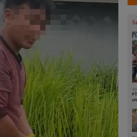
S
Ag
PT
un
Ja