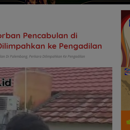
orban Pencabulan di
ilimpahkan ke Pengadilan
lan Di Palembang
,
Perkara Dilimpahkan Ke Pengadilan