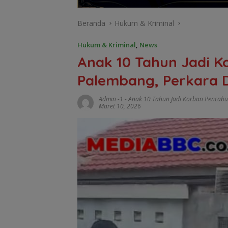
Beranda
Hukum & Kriminal
Hukum & Kriminal
,
News
Anak 10 Tahun Jadi K
Palembang, Perkara D
Admin -1
-
Anak 10 Tahun Jadi Korban Pencabu
Maret 10, 2026