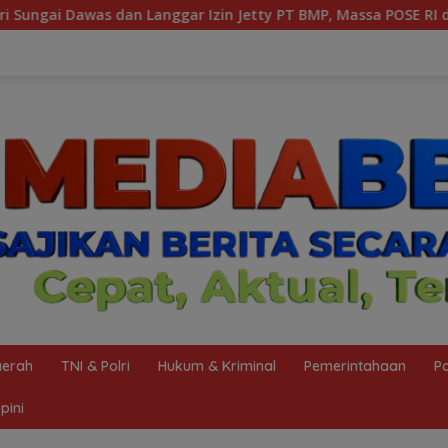
y PT BMP, Massa POSE RI dan Barikade 98 Gelar Aksi Mendesak
erah
TNI & Polri
Hukum & Kriminal
Pemerintahaan
Po
pini