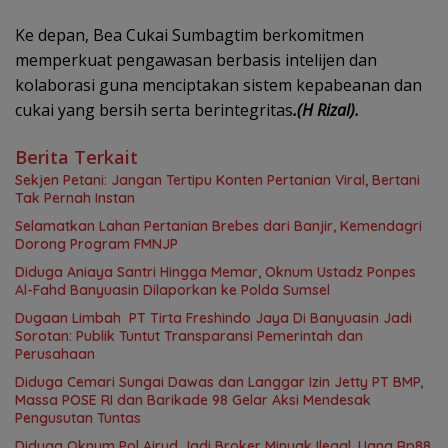
Ke depan, Bea Cukai Sumbagtim berkomitmen
memperkuat pengawasan berbasis intelijen dan
kolaborasi guna menciptakan sistem kepabeanan dan
cukai yang bersih serta berintegritas
.(H Rizal).
Berita Terkait
Sekjen Petani: Jangan Tertipu Konten Pertanian Viral, Bertani
Tak Pernah Instan
Selamatkan Lahan Pertanian Brebes dari Banjir, Kemendagri
Dorong Program FMNJP
Diduga Aniaya Santri Hingga Memar, Oknum Ustadz Ponpes
Al-Fahd Banyuasin Dilaporkan ke Polda Sumsel
Dugaan Limbah PT Tirta Freshindo Jaya Di Banyuasin Jadi
Sorotan: Publik Tuntut Transparansi Pemerintah dan
Perusahaan
Diduga Cemari Sungai Dawas dan Langgar Izin Jetty PT BMP,
Massa POSE RI dan Barikade 98 Gelar Aksi Mendesak
Pengusutan Tuntas
Diduga Oknum Pol Airud Jadi Broker Minyak Ilegal, Uang Rp88