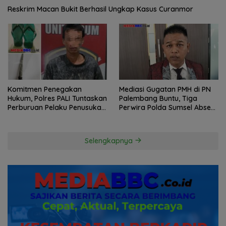
Reskrim Macan Bukit Berhasil Ungkap Kasus Curanmor
Komitmen Penegakan
Mediasi Gugatan PMH di PN
Hukum, Polres PALI Tuntaskan
Palembang Buntu, Tiga
Perburuan Pelaku Penusukan
Perwira Polda Sumsel Absen,
Hingga ke Hutan
Kuasa Hukum Penggugat
Pertanyakan Komitmen
Hormati Proses Hukum
Selengkapnya