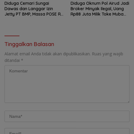
Diduga Cemari Sungai
Diduga Oknum Pol Airud Jadi
Dawas dan Langgar Izin
Broker Minyak Ilegal, Uang
Jetty PT BMP, Massa POSE RI
Rp88 Juta Milik Toke Muba
dan Barikade 98 Gelar Aksi
Hilang Tanpa Jejak
Mendesak Pengusutan
Tuntas
Tinggalkan Balasan
Alamat email Anda tidak akan dipublikasikan.
Ruas yang wajib
ditandai
*