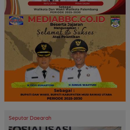
Seputar Daearah