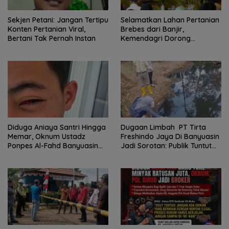
Sekjen Petani: Jangan Tertipu
Selamatkan Lahan Pertanian
Konten Pertanian Viral,
Brebes dari Banjir,
Bertani Tak Pernah Instan
Kemendagri Dorong
Program FMNJP
Diduga Aniaya Santri Hingga
Dugaan Limbah PT Tirta
Memar, Oknum Ustadz
Freshindo Jaya Di Banyuasin
Ponpes Al-Fahd Banyuasin
Jadi Sorotan: Publik Tuntut
Dilaporkan ke Polda Sumsel
Transparansi Pemerintah
dan Perusahaan