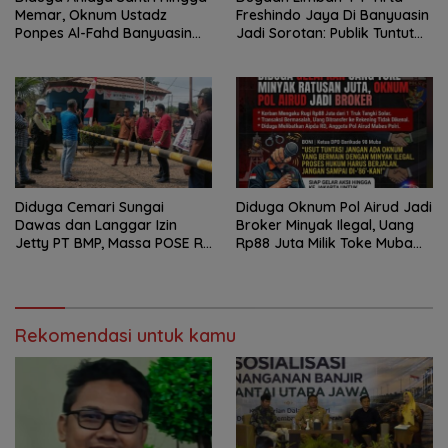
Memar, Oknum Ustadz
Freshindo Jaya Di Banyuasin
Ponpes Al-Fahd Banyuasin
Jadi Sorotan: Publik Tuntut
Dilaporkan ke Polda Sumsel
Transparansi Pemerintah
dan Perusahaan
Diduga Cemari Sungai
Diduga Oknum Pol Airud Jadi
Dawas dan Langgar Izin
Broker Minyak Ilegal, Uang
Jetty PT BMP, Massa POSE RI
Rp88 Juta Milik Toke Muba
dan Barikade 98 Gelar Aksi
Hilang Tanpa Jejak
Mendesak Pengusutan
Tuntas
Rekomendasi untuk kamu