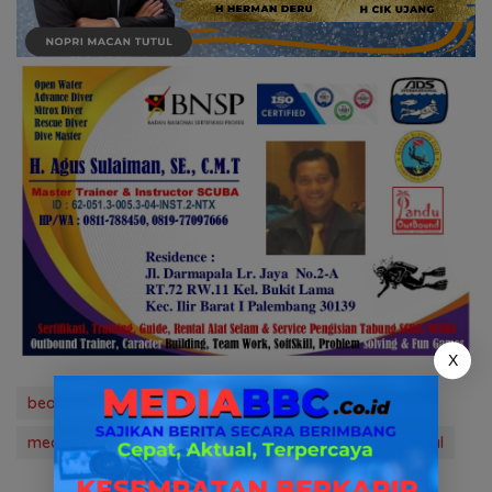
X
bea cukai sumbagtim
hukum & kriminal
mediabbc.co.id
news
pemusnahan
rokok ilegal