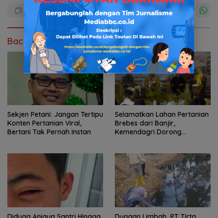
Baca Juga
Sekjen Petani: Jangan Tertipu
Selamatkan Lahan Pertanian
Konten Pertanian Viral,
Brebes dari Banjir,
Bertani Tak Pernah Instan
Kemendagri Dorong
Program FMNJP
Diduga Aniaya Santri Hingga
Dugaan Limbah PT Tirta