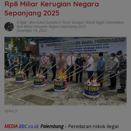
Rp8 Miliar Kerugian Negara
Sepanjang 2025
H Rijal
-
Bea Cukai Sumatera Timur Gempur Rokok Ilegal
,
Selamatkan
Rp8 Miliar Kerugian Negara Sepanjang 2025
Desember 19, 2025
oplus_0
MEDIA
BBC.co.id,
Palembang
–
Peredaran rokok ilegal