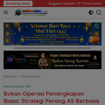
Langsung
Dugaan Limbah PT Tirta Freshindo Jaya Di Banyuasin Jadi S
Breaking News
ke
konten
=========================================
Beranda
Internasional
Internasional
,
TNI
Bukan Operasi Penangkapan
Biasa: Strategi Perang AS Berbasis