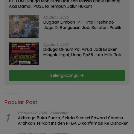
PT TDM Diduga Mobilisasi Ratusan Massa untuk Halangi
Aksi Damai, POSE RI Tempuh Jalur Hukum
Agustus 6, 2026
Dugaan Limbah PT Tirta Freshindo
Jaya Di Banyuasin Jadi Sorotan: Publik
Tuntut Transparansi Pemerintah dan
Perusahaan
Agustus 6, 2026
Diduga Oknum Pol Airud Jadi Broker
Minyak Ilegal, Uang Rp88 Juta Milik Toke
Muba Hilang Tanpa Jejak
Selengkapnya
Popular Post
1
Februari 12, 2026
2 Komentar
Akhirnya Buka Suara, Sekda Sumsel Edward Candra
Arahkan Terkait Insiden PTBA Dikonfirmasi ke Disnaker