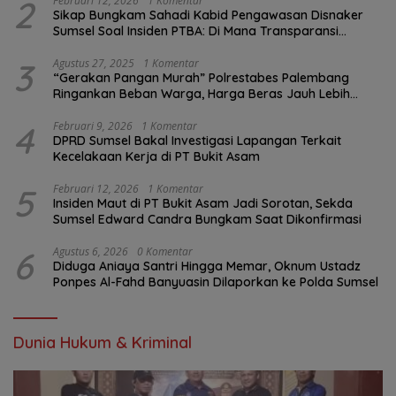
2
Februari 12, 2026
1 Komentar
Sikap Bungkam Sahadi Kabid Pengawasan Disnaker
Sumsel Soal Insiden PTBA: Di Mana Transparansi
Pengawasan K3?
3
Agustus 27, 2025
1 Komentar
“Gerakan Pangan Murah” Polrestabes Palembang
Ringankan Beban Warga, Harga Beras Jauh Lebih
Terjangkau
4
Februari 9, 2026
1 Komentar
DPRD Sumsel Bakal Investigasi Lapangan Terkait
Kecelakaan Kerja di PT Bukit Asam
5
Februari 12, 2026
1 Komentar
Insiden Maut di PT Bukit Asam Jadi Sorotan, Sekda
Sumsel Edward Candra Bungkam Saat Dikonfirmasi
6
Agustus 6, 2026
0 Komentar
Diduga Aniaya Santri Hingga Memar, Oknum Ustadz
Ponpes Al-Fahd Banyuasin Dilaporkan ke Polda Sumsel
Dunia Hukum & Kriminal