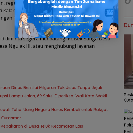
n, regulasi baru ini juga memungkinkan
ari kalangan medis. Polsek Sanga Desa memastikan
ngan Pro Justitia dan efek jera terhadap praktik
Dun
lid diminta segera mendatangi Polsek Sanga Desa
esa Ngulak III, atau menghubungi layanan
aan Dinas Bernilai Milyaran Tak Jelas Tanpa Jejak
Resk
rupsi Lampu Jalan, 69 Saksi Diperiksa, Wali Kota-Wakil
Cur
Bupati Toha: Uang Negara Harus Kembali untuk Rakyat
s Curanmor
 Kebakaran di Desa Teluk Kecamatan Lais