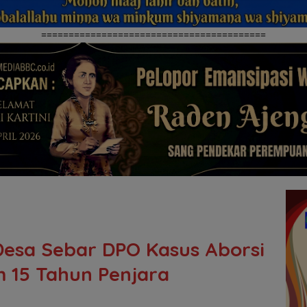
=========================================
Desa Sebar DPO Kasus Aborsi
m 15 Tahun Penjara