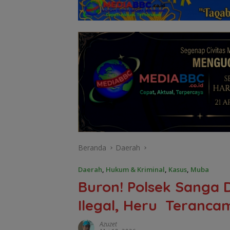
Beranda
Daerah
Daerah
,
Hukum & Kriminal
,
Kasus
,
Muba
Buron! Polsek Sanga 
Ilegal, Heru Teranca
Azuzet