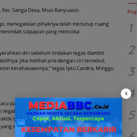
, Kec. Sanga Desa, Musi Banyuasin.
Pop
1
epi, menegaskan pihaknya telah menutup ruang
n menindak siapapun yang mencoba
2
rahkan diri sebelum tindakan tegas diambil.
ifnya. Jika melihat pria dengan ciri tersebut,
3
jamin kerahasiaannya,” tegas Iptu Candra, Minggu
4
X
gacu pada KUHP Nasional (UU No. 1/2023) yang
5
ilegal. Pasal 477 secara spesifik mengatur
aktik tersebut menyalahgunakan profesi medis
 yang sah.
6