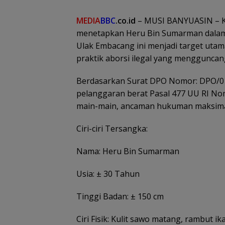
MEDIA
BBC
.co.id
– MUSI BANYUASIN – Ke
menetapkan Heru Bin Sumarman dalam D
Ulak Embacang ini menjadi target utam
praktik aborsi ilegal yang menggunca
Berdasarkan Surat DPO Nomor: DPO/01/
pelanggaran berat Pasal 477 UU RI No
main-main, ancaman hukuman maksimal
Ciri-ciri Tersangka:
Nama: Heru Bin Sumarman
Usia: ± 30 Tahun
Tinggi Badan: ± 150 cm
Ciri Fisik: Kulit sawo matang, rambut ika