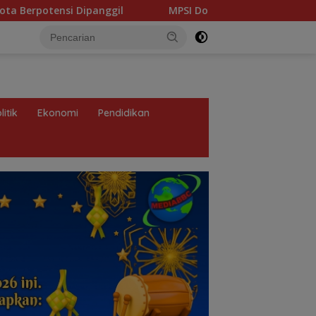
MPSI Dorong Perdasus Jadi Benteng Hukum Perlindungan M
litik
Ekonomi
Pendidikan