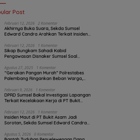
ular Post
Februari 12, 2026
2 Komentar
Akhirnya Buka Suara, Sekda Sumsel
Edward Candra Arahkan Terkait Insiden
PTBA Dikonfirmasi ke Disnaker
Februari 12, 2026
1 Komentar
Sikap Bungkam Sahadi Kabid
Pengawasan Disnaker Sumsel Soal
Insiden PTBA: Di Mana Transparansi
Pengawasan K3?
Agustus 27, 2025
1 Komentar
“Gerakan Pangan Murah” Polrestabes
Palembang Ringankan Beban Warga,
Harga Beras Jauh Lebih Terjangkau
Februari 9, 2026
1 Komentar
DPRD Sumsel Bakal Investigasi Lapangan
Terkait Kecelakaan Kerja di PT Bukit
Asam
Februari 12, 2026
1 Komentar
Insiden Maut di PT Bukit Asam Jadi
Sorotan, Sekda Sumsel Edward Candra
Bungkam Saat Dikonfirmasi
Agustus 5, 2026
0 Komentar
Bantah Tuduhan Penyelewengan Dana