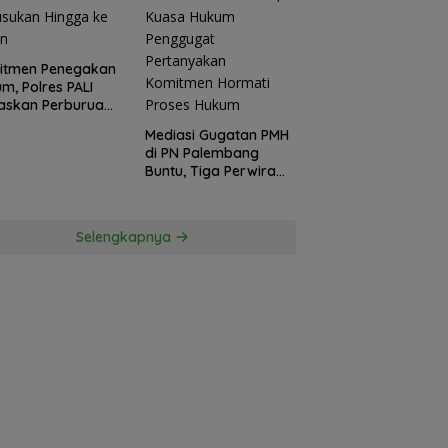
itmen Penegakan
m, Polres PALI
askan Perburuan
ku Penusukan
Mediasi Gugatan PMH
ga ke Hutan
di PN Palembang
Buntu, Tiga Perwira
Polda Sumsel Absen,
Kuasa Hukum
Penggugat
Selengkapnya
Pertanyakan
Komitmen Hormati
Proses Hukum