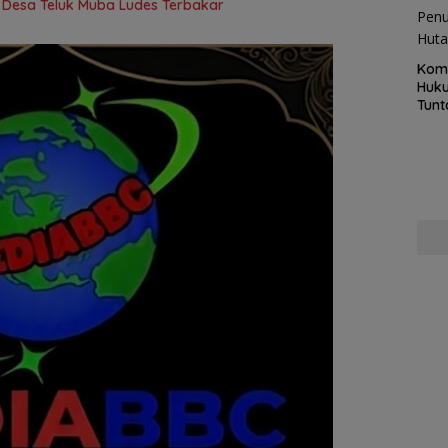
i Desa Teluk Muba Ludes Terbakar
Kom
Huku
Tunt
Pela
Hing