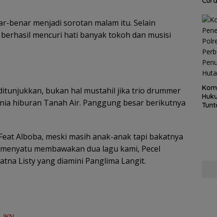
Cur
r-benar menjadi sorotan malam itu. Selain
rhasil mencuri hati banyak tokoh dan musisi
Kom
tunjukkan, bukan hal mustahil jika trio drummer
Huku
unia hiburan Tanah Air. Panggung besar berikutnya
Tunt
Pela
Hing
Feat Alboba, meski masih anak-anak tapi bakatnya
sa menyatu membawakan dua lagu kami, Pecel
tna Listy yang diamini Panglima Langit.
a JKN