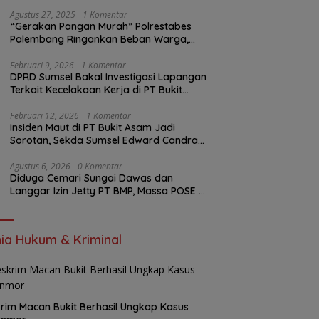
Insiden PTBA: Di Mana Transparansi
Pengawasan K3?
Agustus 27, 2025
1 Komentar
“Gerakan Pangan Murah” Polrestabes
Palembang Ringankan Beban Warga,
Harga Beras Jauh Lebih Terjangkau
Februari 9, 2026
1 Komentar
DPRD Sumsel Bakal Investigasi Lapangan
Terkait Kecelakaan Kerja di PT Bukit
Asam
Februari 12, 2026
1 Komentar
Insiden Maut di PT Bukit Asam Jadi
Sorotan, Sekda Sumsel Edward Candra
Bungkam Saat Dikonfirmasi
Agustus 6, 2026
0 Komentar
Diduga Cemari Sungai Dawas dan
Langgar Izin Jetty PT BMP, Massa POSE RI
dan Barikade 98 Gelar Aksi Mendesak
Pengusutan Tuntas
ia Hukum & Kriminal
rim Macan Bukit Berhasil Ungkap Kasus