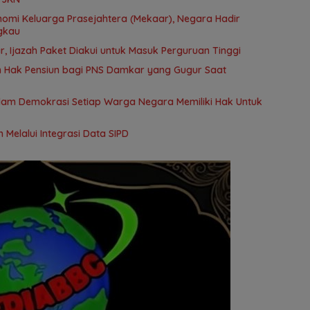
gkau
r, Ijazah Paket Diakui untuk Masuk Perguruan Tinggi
 Hak Pensiun bagi PNS Damkar yang Gugur Saat
alam Demokrasi Setiap Warga Negara Memiliki Hak Untuk
 Melalui Integrasi Data SIPD