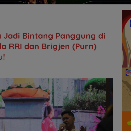
a Jadi Bintang Panggung di
 RRI dan Brigjen (Purn)
u!