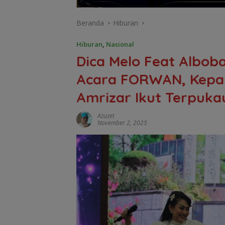
Beranda
Hiburan
Hiburan
,
Nasional
Dica Melo Feat Albob
Acara FORWAN, Kepala
Amrizar Ikut Terpuka
Azuzet
November 2, 2025