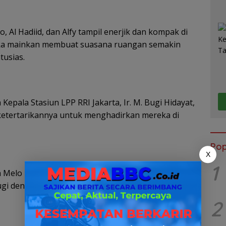
 Al Hadiid, dan Alfy tampil enerjik dan kompak di
eka mainkan membuat suasana ruangan semakin
tusias.
Kepala Stasiun LPP RRI Jakarta, Ir. M. Bugi Hidayat,
ketertarikannya untuk menghadirkan mereka di
Pop
X
1
 Melo Feat Alboba. Penampilannya keren, nanti
Bugi dengan penuh semangat.
2