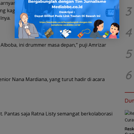
zarnyang juga dikenal sebagai musisi turut
3
ing kagumnya, ia bahkan merekam penampilan trio
lnya.
4
 Alboba, ini drummer masa depan,” puji Amrizar
5
6
nior Nana Mardiana, yang turut hadir di acara
Dun
. Pantas saja Ratna Listy semangat berkolaborasi
Resk