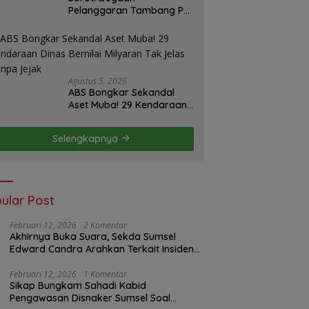
Pelanggaran Tambang PT
BSPC, Koalisi Aktivis
Sumsel Beri Tenggat 1
Minggu ke Pemerintah
Agustus 5, 2026
ABS Bongkar Sekandal
Aset Muba! 29 Kendaraan
Dinas Bernilai Milyaran Tak
Jelas Tanpa Jejak
Selengkapnya
ular Post
Februari 12, 2026
2 Komentar
Akhirnya Buka Suara, Sekda Sumsel
Edward Candra Arahkan Terkait Insiden
PTBA Dikonfirmasi ke Disnaker
Februari 12, 2026
1 Komentar
Sikap Bungkam Sahadi Kabid
Pengawasan Disnaker Sumsel Soal