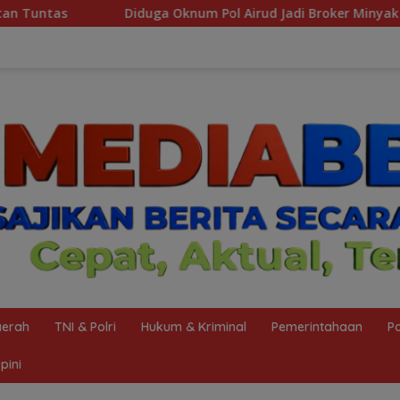
 Pol Airud Jadi Broker Minyak Ilegal, Uang Rp88 Juta Milik To
erah
TNI & Polri
Hukum & Kriminal
Pemerintahaan
Po
pini