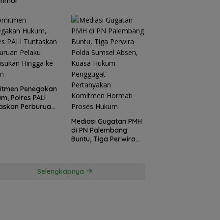
anmor
itmen Penegakan
m, Polres PALI
askan Perburuan
ku Penusukan
Mediasi Gugatan PMH
ga ke Hutan
di PN Palembang
Buntu, Tiga Perwira
Polda Sumsel Absen,
Kuasa Hukum
Penggugat
Selengkapnya
Pertanyakan
Komitmen Hormati
Proses Hukum