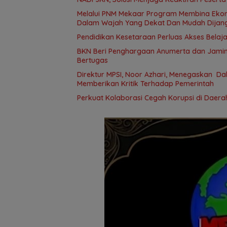
Melalui PNM Mekaar Program Membina Ekonomi Keluarga Prasejahtera (Mekaar), Negara Hadir
Dalam Wajah Yang Dekat Dan Mudah Dijan
Pendidikan Kesetaraan Perluas Akses Belaja
BKN Beri Penghargaan Anumerta dan Jamin
Bertugas
Direktur MPSI, Noor Azhari, Menegaskan D
Memberikan Kritik Terhadap Pemerintah
Perkuat Kolaborasi Cegah Korupsi di Daerah