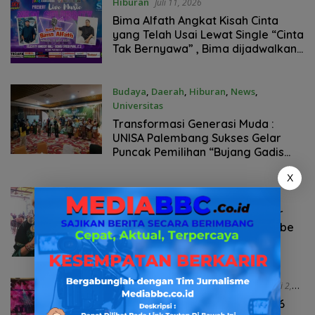
Hiburan
Juli 11, 2026
Bima Alfath Angkat Kisah Cinta
yang Telah Usai Lewat Single “Cinta
Tak Bernyawa” , Bima dijadwalkan
tampil dalam program NEW
CELEBRITY di Food Nation, Bekasi
Cyber Park
Budaya
,
Daerah
,
Hiburan
,
News
,
Universitas
Juli 10, 2026
Transformasi Generasi Muda :
UNISA Palembang Sukses Gelar
Puncak Pemilihan “Bujang Gadis
Kampus 2026”
X
Hiburan
,
Nasional
,
News
Juli 4, 2026
Penyanyi Asal Swiss Rona Keller
Rilis Single Tiga Bahasa ‘Ich Liebe
Dich’
Hiburan
,
Lifestyle
,
Nasional
,
News
Juli 2,
2026
Purwokerto Wedding Expo 2026