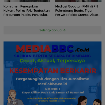
Komitmen Penegakan
Mediasi Gugatan PMH di PN
Hukum, Polres PALI Tuntaskan
Palembang Buntu, Tiga
Perburuan Pelaku Penusukan
Perwira Polda Sumsel Absen,
Hingga ke Hutan
Kuasa Hukum Penggugat
Pertanyakan Komitmen
Hormati Proses Hukum
Selengkapnya