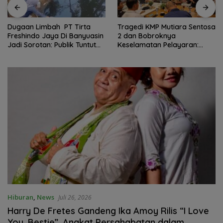
Tragedi KMP Mutiara Sentosa
Diduga Cemari Sungai
2 dan Bobroknya
Dawas dan Langgar Izin
Keselamatan Pelayaran:
Jetty PT BMP, Massa POSE RI
Krisis Implementasi Regulasi
dan Barikade 98 Gelar Aksi
hingga Moral Hazard
Mendesak Pengusutan
Tuntas
Hiburan
,
News
Juli 26, 2026
Harry De Fretes Gandeng Ika Amoy Rilis “I Love
You, Bestie”, Angkat Persahabatan dalam