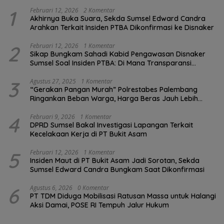
1
Februari 12, 2026
2 Komentar
Akhirnya Buka Suara, Sekda Sumsel Edward Candra
Arahkan Terkait Insiden PTBA Dikonfirmasi ke Disnaker
2
Februari 12, 2026
1 Komentar
Sikap Bungkam Sahadi Kabid Pengawasan Disnaker
Sumsel Soal Insiden PTBA: Di Mana Transparansi
Pengawasan K3?
3
Agustus 27, 2025
1 Komentar
“Gerakan Pangan Murah” Polrestabes Palembang
Ringankan Beban Warga, Harga Beras Jauh Lebih
Terjangkau
4
Februari 9, 2026
1 Komentar
DPRD Sumsel Bakal Investigasi Lapangan Terkait
Kecelakaan Kerja di PT Bukit Asam
5
Februari 12, 2026
1 Komentar
Insiden Maut di PT Bukit Asam Jadi Sorotan, Sekda
Sumsel Edward Candra Bungkam Saat Dikonfirmasi
6
Agustus 6, 2026
0 Komentar
PT TDM Diduga Mobilisasi Ratusan Massa untuk Halangi
Aksi Damai, POSE RI Tempuh Jalur Hukum