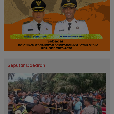
Seputar Daearah