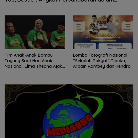
Balutan Gambang Kromong
Film Anak-Anak Bambu
Lomba Fotografi Nasional
Tayang Saat Hari Anak
“Sekolah Rakyat” Dibuka,
Nasional, Elma Theana Ajak
Arbain Rambey dan Hendra
Masyarakat Peduli Anak
Lesmana Jadi Dewan Juri
Yatim