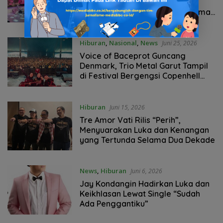
Suguhkan Atraksi Calengsai,
Angkat Harmoni Budaya Banyumas
dan Tionghoa
Hiburan
,
Nasional
,
News
Juni 25, 2026
Voice of Baceprot Guncang
Denmark, Trio Metal Garut Tampil
di Festival Bergengsi Copenhell
2026
Hiburan
Juni 15, 2026
Tre Amor Vati Rilis “Perih”,
Menyuarakan Luka dan Kenangan
yang Tertunda Selama Dua Dekade
News
,
Hiburan
Juni 6, 2026
Jay Kondangin Hadirkan Luka dan
Keikhlasan Lewat Single “Sudah
Ada Penggantiku”